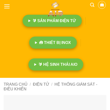
B
ỏ
q
🔰 SẢN PHẨM ĐIỆN TỬ
u
a
n
ộ
🧰 THIẾT BỊ INOX
i
d
u
n
🔰 HỆ SINH THÁI AIO
g
TRANG CHỦ
/
ĐIỆN TỬ
/
HỆ THỐNG GIÁM SÁT -
ĐIỀU KHIỂN