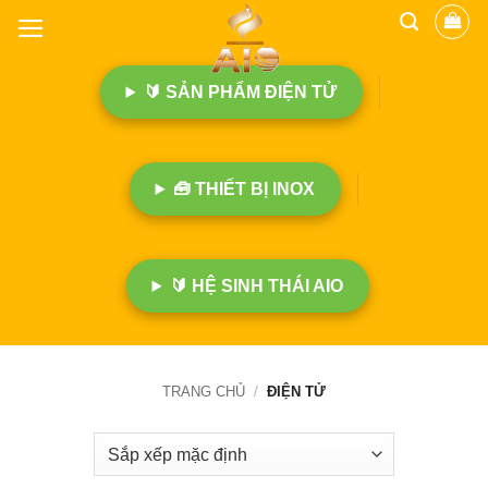
B
ỏ
q
🔰 SẢN PHẨM ĐIỆN TỬ
u
a
n
ộ
🧰 THIẾT BỊ INOX
i
d
u
n
🔰 HỆ SINH THÁI AIO
g
TRANG CHỦ
/
ĐIỆN TỬ