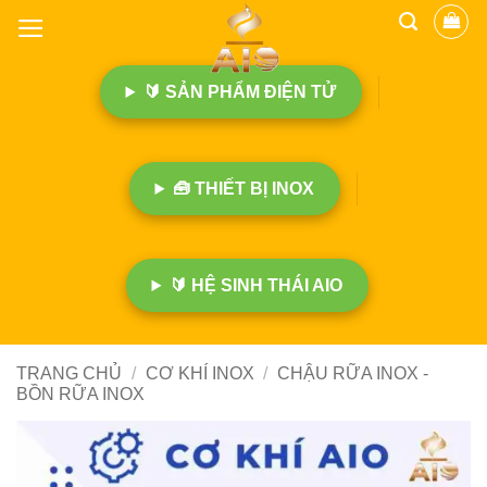
B
ỏ
q
🔰 SẢN PHẨM ĐIỆN TỬ
u
a
n
ộ
🧰 THIẾT BỊ INOX
i
d
u
n
🔰 HỆ SINH THÁI AIO
g
TRANG CHỦ
/
CƠ KHÍ INOX
/
CHẬU RỮA INOX -
BỒN RỮA INOX