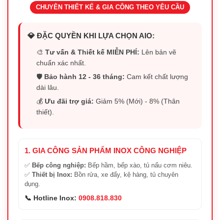
CHUYÊN THIẾT KẾ & GIA CÔNG THEO YÊU CẦU
💎 ĐẶC QUYỀN KHI LỰA CHỌN AIO:
🎨
Tư vấn & Thiết kế MIỄN PHÍ:
Lên bản vẽ
chuẩn xác nhất.
🛡️
Bảo hành 12 - 36 tháng:
Cam kết chất lượng
dài lâu.
💰
Ưu đãi trợ giá:
Giảm 5% (Mới) - 8% (Thân
thiết).
1. GIA CÔNG SẢN PHẨM INOX CÔNG NGHIỆP
✅
Bếp công nghiệp:
Bếp hầm, bếp xào, tủ nấu cơm niêu.
✅
Thiết bị Inox:
Bồn rửa, xe đẩy, kệ hàng, tủ chuyên
dụng.
📞 Hotline Inox:
0908.818.830