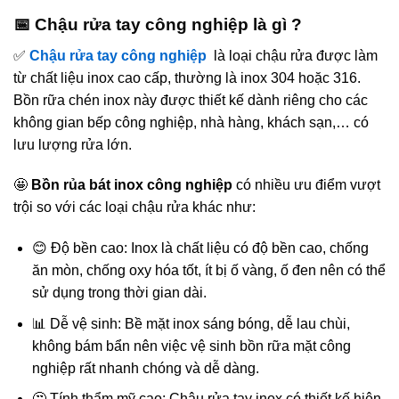
📅 Chậu rửa tay công nghiệp là gì ?
✅
Chậu rửa tay công nghiệp
là loại chậu rửa được làm
từ chất liệu inox cao cấp, thường là inox 304 hoặc 316.
Bồn rữa chén inox này được thiết kế dành riêng cho các
không gian bếp công nghiệp, nhà hàng, khách sạn,… có
lưu lượng rửa lớn.
🤩
Bồn rủa bát inox công nghiệp
có nhiều ưu điểm vượt
trội so với các loại chậu rửa khác như:
😊 Độ bền cao: Inox là chất liệu có độ bền cao, chống
ăn mòn, chống oxy hóa tốt, ít bị ố vàng, ố đen nên có thể
sử dụng trong thời gian dài.
📊 Dễ vệ sinh: Bề mặt inox sáng bóng, dễ lau chùi,
không bám bẩn nên việc vệ sinh bồn rữa mặt công
nghiệp rất nhanh chóng và dễ dàng.
🤔 Tính thẩm mỹ cao: Chậu rửa tay inox có thiết kế hiện