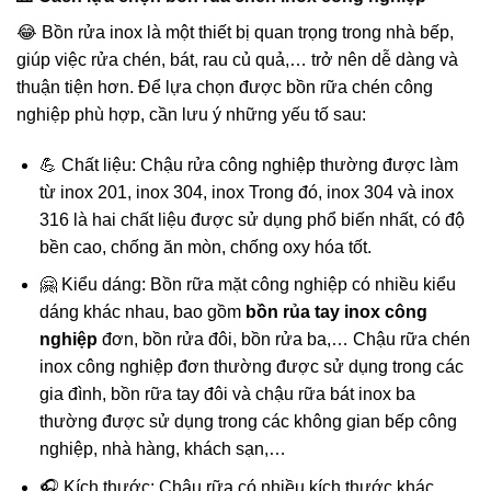
😂 Bồn rửa inox là một thiết bị quan trọng trong nhà bếp,
giúp việc rửa chén, bát, rau củ quả,… trở nên dễ dàng và
thuận tiện hơn. Để lựa chọn được bồn rữa chén công
nghiệp phù hợp, cần lưu ý những yếu tố sau:
💪 Chất liệu: Chậu rửa công nghiệp thường được làm
từ inox 201, inox 304, inox Trong đó, inox 304 và inox
316 là hai chất liệu được sử dụng phổ biến nhất, có độ
bền cao, chống ăn mòn, chống oxy hóa tốt.
🤗 Kiểu dáng: Bồn rữa mặt công nghiệp có nhiều kiểu
dáng khác nhau, bao gồm
bồn rủa tay inox công
nghiệp
đơn, bồn rửa đôi, bồn rửa ba,… Chậu rữa chén
inox công nghiệp đơn thường được sử dụng trong các
gia đình, bồn rữa tay đôi và chậu rữa bát inox ba
thường được sử dụng trong các không gian bếp công
nghiệp, nhà hàng, khách sạn,…
🎧 Kích thước: Chậu rữa có nhiều kích thước khác