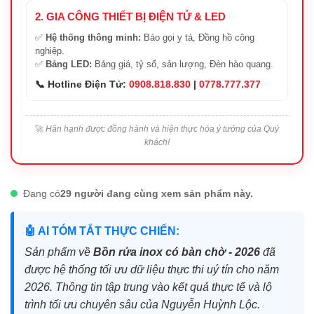
2. GIA CÔNG THIẾT BỊ ĐIỆN TỬ & LED
✅
Hệ thống thông minh:
Báo gọi y tá, Đồng hồ công
nghiệp.
✅
Bảng LED:
Bảng giá, tỷ số, sản lượng, Đèn hào quang.
📞 Hotline Điện Tử:
0908.818.830
|
0778.777.377
🚀
Hân hạnh được đồng hành và hiện thực hóa ý tưởng của Quý
khách!
Đang có
29 người đang cùng xem sản phẩm này.
🤖 AI TÓM TẮT THỰC CHIẾN:
Sản phẩm về
Bồn rửa inox có bàn chờ - 2026
đã
được hệ thống tối ưu dữ liệu thực thi uý tín cho năm
2026. Thông tin tập trung vào kết quả thực tế và lộ
trình tối ưu chuyên sâu của Nguyễn Huỳnh Lộc.