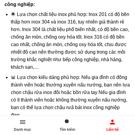
công nghiệp:
🌟 Lựa chọn chất liệu inox phù hợp: Inox 201 có độ bền
thấp hơn inox 304 và inox 316, tuy nhiên giá thành rẻ
hơn. Inox 304 là chất liệu phổ biến nhất, có độ bền cao,
chống ăn mòn, chống oxy hóa tốt. Inox 316 có độ bền
cao nhất, chống ăn mòn, chống oxy hóa tốt, chịu được
nhiệt độ cao nên thường được sử dụng trong các môi
trường khắc nghiệt như bếp công nghiệp, nhà hàng,
khách sạn,…
📊 Lựa chọn kiểu dáng phù hợp: Nếu gia đình có đông
thành viên hoặc thường xuyên nấu nướng, bạn nên lựa
chọn chậu rửa inox đôi hoặc bồn rửa tay Nếu gia đình
có ít thành viên hoặc không thường xuyên nấu nướng,
bạn có thể lựa chọn chậu rưả bát inox công nghiệp
đơn.
✨ Lựa chọn kích thước phù hợp: Kích thước
bồn rửa
Danh mục
Tìm kiếm
Liên hệ
chén công nghiệp
cần phù hợp với diện tích của