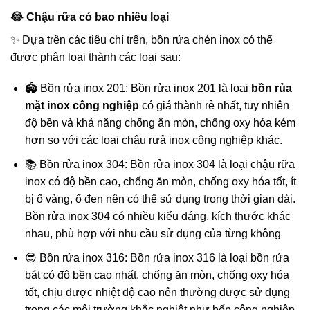
😂 Chậu rữa có bao nhiêu loại
✨ Dựa trên các tiêu chí trên, bồn rửa chén inox có thể
được phân loại thành các loại sau:
🏟️ Bồn rửa inox 201: Bồn rửa inox 201 là loại
bồn rủa
mặt inox công nghiệp
có giá thành rẻ nhất, tuy nhiên
độ bền và khả năng chống ăn mòn, chống oxy hóa kém
hơn so với các loại chậu rưả inox công nghiệp khác.
📚 Bồn rửa inox 304: Bồn rửa inox 304 là loại chậu rữa
inox có độ bền cao, chống ăn mòn, chống oxy hóa tốt, ít
bị ố vàng, ố đen nên có thể sử dụng trong thời gian dài.
Bồn rửa inox 304 có nhiều kiểu dáng, kích thước khác
nhau, phù hợp với nhu cầu sử dụng của từng không
😎 Bồn rửa inox 316: Bồn rửa inox 316 là loại bồn rửa
bát có độ bền cao nhất, chống ăn mòn, chống oxy hóa
tốt, chịu được nhiệt độ cao nên thường được sử dụng
trong các môi trường khắc nghiệt như bếp công nghiệp,