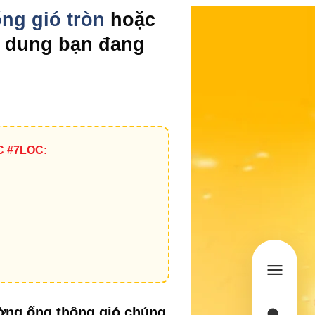
ng gió tròn
hoặc
ội dung bạn đang
C #7LOC:
ường ống thông gió chúng