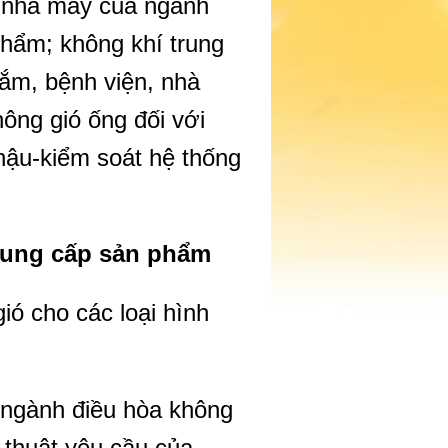
i nhà máy của ngành
phẩm; không khí trung
ắm, bệnh viện, nhà
ông gió ống đối với
hậu-kiểm soát hệ thống
 cung cấp sản phẩm
ió cho các loại hình
 ngành điều hòa không
 thuật yêu cầu của