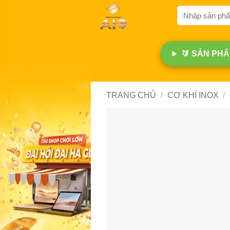
Bỏ
Tìm
qua
kiếm:
nội
dung
🔰 SẢN PHẨM
TRANG CHỦ
/
CƠ KHÍ INOX
/