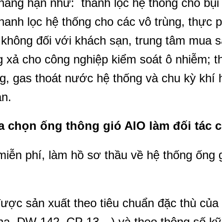
hẳng hạn như: thanh lọc hệ thống cho bụ
hanh lọc hệ thống cho các vô trùng, thực 
 không đối với khách sạn, trung tâm mua s
 xả cho công nghiệp kiểm soát ô nhiễm; th
g, gas thoát nước hệ thống và chu kỳ khí 
an.
ựa chọn ống thông gió AIO làm đối tác
 miễn phí, làm hồ sơ thầu về hệ thống ống g
ược sản xuất theo tiêu chuẩn đặc thù của
na, DW 142, CP 13…) và theo thông số kỹ