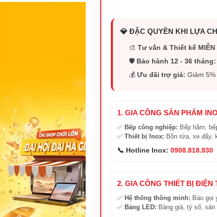
💎 ĐẶC QUYỀN KHI LỰA CH
🎨
Tư vấn & Thiết kế MIỄN 
🛡️
Bảo hành 12 - 36 tháng:
💰
Ưu đãi trợ giá:
Giảm 5% (
1. GIA CÔNG SẢN PHẨM IN
✅
Bếp công nghiệp:
Bếp hầm, bếp
✅
Thiết bị Inox:
Bồn rửa, xe đẩy, 
📞 Hotline Inox:
0908.818.830
2. GIA CÔNG THIẾT BỊ ĐIỆN
✅
Hệ thống thông minh:
Báo gọi 
✅
Bảng LED:
Bảng giá, tỷ số, sản