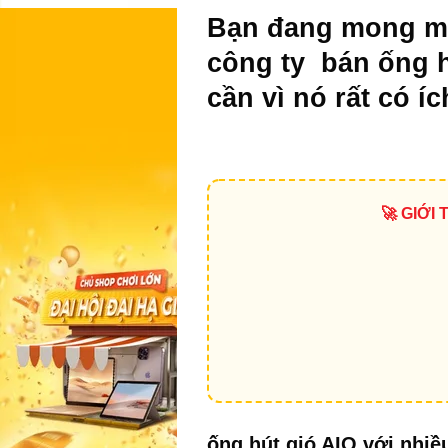
Bạn đang mong mu
công ty bán ống hú
cần vì nó rất có í
🚀 GIỚI
ống hút gió AIO với nhi