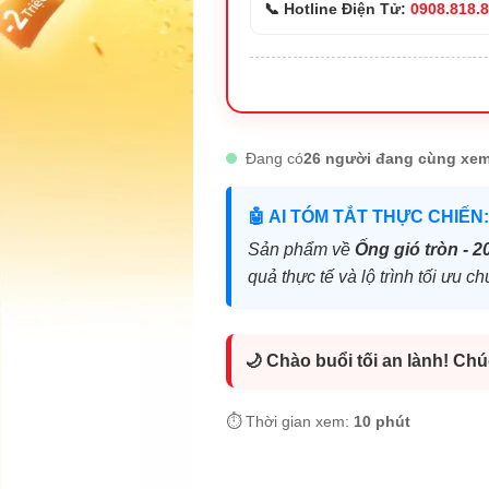
📞 Hotline Điện Tử:
0908.818.
Đang có
26 người đang cùng xem
🤖 AI TÓM TẮT THỰC CHIẾN:
Sản phẩm về
Ống gió tròn - 2
quả thực tế và lộ trình tối ưu
🌙 Chào buổi tối an lành! Ch
⏱️ Thời gian xem:
10 phút