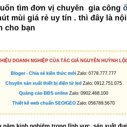
ốn tìm đơn vị chuyên gia công
ố
t mùi giá rẻ uy tín . thì đây là n
ch cho bạn
 THIỆU DOANH NGHIỆP CỦA TÁC GIẢ NGUYỄN HUỲNH LỘ
Bloger - Chia sẻ kiến thức mới
Zalo: 0778.777.777
Chuyên sản xuất thiết bị điện tử led
Zalo: 0912.751.075
Quảng cáo BĐS online
Zalo: 0902.468.100
Thiết kế web chuẩn SEO/GEO
Zalo: 056789.5670
ều năm kinh nghiệm trong lĩnh vực sản xuất đ