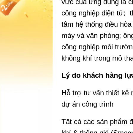
vực của ứng dụng là c
công nghiệp điện tử; t
tâm hệ thống điều hòa
máy và văn phòng; ống
công nghiệp môi trườn
không khí trong mỏ th
​Lý do khách hàng l
Hỗ trợ tư vấn thiết kế
dự án công trình
Tất cả các sản phẩm đ
khí & thông gió (Smac