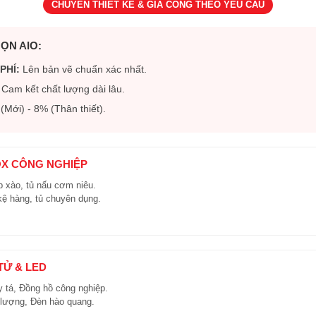
CHUYÊN THIẾT KẾ & GIA CÔNG THEO YÊU CẦU
ỌN AIO:
PHÍ:
Lên bản vẽ chuẩn xác nhất.
Cam kết chất lượng dài lâu.
Mới) - 8% (Thân thiết).
OX CÔNG NGHIỆP
 xào, tủ nấu cơm niêu.
kệ hàng, tủ chuyên dụng.
 TỬ & LED
y tá, Đồng hồ công nghiệp.
 lượng, Đèn hào quang.