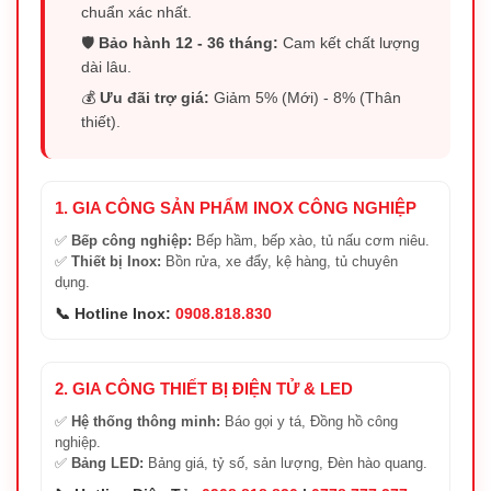
chuẩn xác nhất.
🛡️
Bảo hành 12 - 36 tháng:
Cam kết chất lượng
dài lâu.
💰
Ưu đãi trợ giá:
Giảm 5% (Mới) - 8% (Thân
thiết).
1. GIA CÔNG SẢN PHẨM INOX CÔNG NGHIỆP
✅
Bếp công nghiệp:
Bếp hầm, bếp xào, tủ nấu cơm niêu.
✅
Thiết bị Inox:
Bồn rửa, xe đẩy, kệ hàng, tủ chuyên
dụng.
📞 Hotline Inox:
0908.818.830
2. GIA CÔNG THIẾT BỊ ĐIỆN TỬ & LED
✅
Hệ thống thông minh:
Báo gọi y tá, Đồng hồ công
nghiệp.
✅
Bảng LED:
Bảng giá, tỷ số, sản lượng, Đèn hào quang.