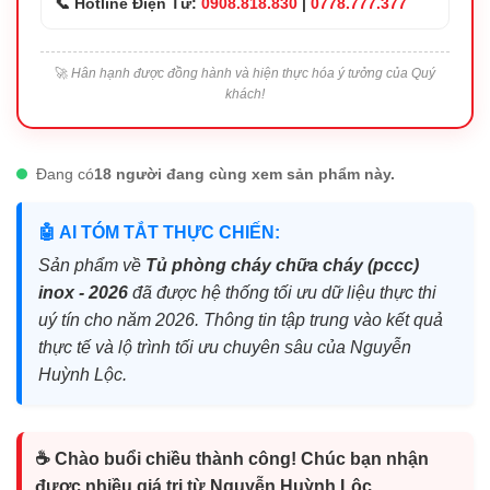
📞 Hotline Điện Tử:
0908.818.830
|
0778.777.377
🚀
Hân hạnh được đồng hành và hiện thực hóa ý tưởng của Quý
khách!
Đang có
18 người đang cùng xem sản phẩm này.
🤖 AI TÓM TẮT THỰC CHIẾN:
Sản phẩm về
Tủ phòng cháy chữa cháy (pccc)
inox - 2026
đã được hệ thống tối ưu dữ liệu thực thi
uý tín cho năm 2026. Thông tin tập trung vào kết quả
thực tế và lộ trình tối ưu chuyên sâu của Nguyễn
Huỳnh Lộc.
☕ Chào buổi chiều thành công! Chúc bạn nhận
được nhiều giá trị từ Nguyễn Huỳnh Lộc.