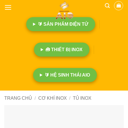
B
ỏ
q
🔰 SẢN PHẨM ĐIỆN TỬ
u
a
n
ộ
🧰 THIẾT BỊ INOX
i
d
u
n
🔰 HỆ SINH THÁI AIO
g
TRANG CHỦ
/
CƠ KHÍ INOX
/
TỦ INOX