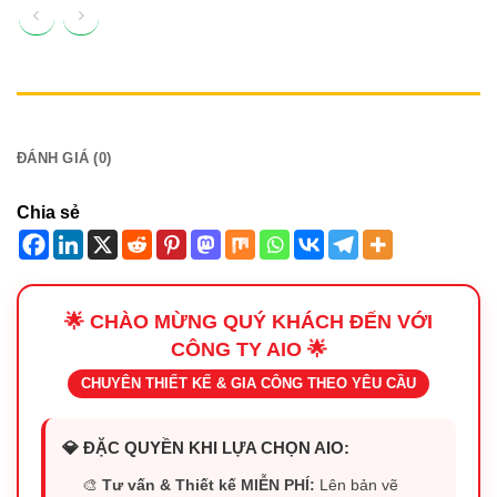
MÔ TẢ
ĐÁNH GIÁ (0)
Chia sẻ
🌟 CHÀO MỪNG QUÝ KHÁCH ĐẾN VỚI
CÔNG TY AIO 🌟
CHUYÊN THIẾT KẾ & GIA CÔNG THEO YÊU CẦU
💎 ĐẶC QUYỀN KHI LỰA CHỌN AIO:
🎨
Tư vấn & Thiết kế MIỄN PHÍ:
Lên bản vẽ