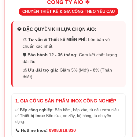
CÔNG TY AIO 🌟
CHUYÊN THIẾT KẾ & GIA CÔNG THEO YÊU CẦU
💎 ĐẶC QUYỀN KHI LỰA CHỌN AIO:
🎨
Tư vấn & Thiết kế MIỄN PHÍ:
Lên bản vẽ
chuẩn xác nhất.
🛡️
Bảo hành 12 - 36 tháng:
Cam kết chất lượng
dài lâu.
💰
Ưu đãi trợ giá:
Giảm 5% (Mới) - 8% (Thân
thiết).
1. GIA CÔNG SẢN PHẨM INOX CÔNG NGHIỆP
✅
Bếp công nghiệp:
Bếp hầm, bếp xào, tủ nấu cơm niêu.
✅
Thiết bị Inox:
Bồn rửa, xe đẩy, kệ hàng, tủ chuyên
dụng.
📞 Hotline Inox:
0908.818.830