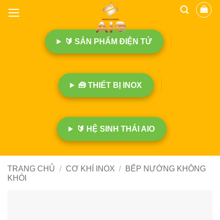
B
ỏ
q
🔰 SẢN PHẨM ĐIỆN TỬ
u
a
n
ộ
🧰 THIẾT BỊ INOX
i
d
u
n
🔰 HỆ SINH THÁI AIO
g
TRANG CHỦ
/
CƠ KHÍ INOX
/
BẾP NƯỚNG KHÔNG
KHÓI