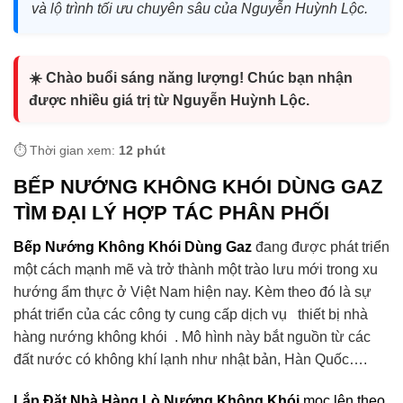
và lộ trình tối ưu chuyên sâu của Nguyễn Huỳnh Lộc.
☀️ Chào buổi sáng năng lượng! Chúc bạn nhận
được nhiều giá trị từ Nguyễn Huỳnh Lộc.
⏱️ Thời gian xem:
12 phút
BẾP NƯỚNG KHÔNG KHÓI DÙNG GAZ
TÌM ĐẠI LÝ HỢP TÁC PHÂN PHỐI
Bếp Nướng Không Khói Dùng Gaz
đang được phát triển
một cách mạnh mẽ và trở thành một trào lưu mới trong xu
hướng ẩm thực ở Việt Nam hiện nay. Kèm theo đó là sự
phát triển của các công ty cung cấp dịch vụ thiết bị nhà
hàng nướng không khói . Mô hình này bắt nguồn từ các
đất nước có không khí lạnh như nhật bản, Hàn Quốc….
Lắp Đặt Nhà Hàng Lò Nướng Không Khói
mọc lên theo