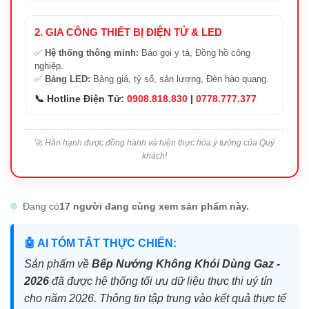
2. GIA CÔNG THIẾT BỊ ĐIỆN TỬ & LED
✅
Hệ thống thông minh:
Báo gọi y tá, Đồng hồ công
nghiệp.
✅
Bảng LED:
Bảng giá, tỷ số, sản lượng, Đèn hào quang.
📞 Hotline Điện Tử:
0908.818.830
|
0778.777.377
🚀
Hân hạnh được đồng hành và hiện thực hóa ý tưởng của Quý
khách!
Đang có
17 người đang cùng xem sản phẩm này.
🤖 AI TÓM TẮT THỰC CHIẾN:
Sản phẩm về
Bếp Nướng Không Khói Dùng Gaz -
2026
đã được hệ thống tối ưu dữ liệu thực thi uý tín
cho năm 2026. Thông tin tập trung vào kết quả thực tế