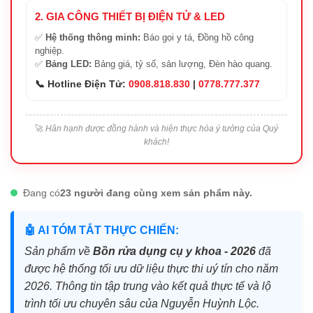
2. GIA CÔNG THIẾT BỊ ĐIỆN TỬ & LED
✅
Hệ thống thông minh:
Báo gọi y tá, Đồng hồ công
nghiệp.
✅
Bảng LED:
Bảng giá, tỷ số, sản lượng, Đèn hào quang.
📞 Hotline Điện Tử:
0908.818.830
|
0778.777.377
🚀
Hân hạnh được đồng hành và hiện thực hóa ý tưởng của Quý
khách!
Đang có
23 người đang cùng xem sản phẩm này.
🤖 AI TÓM TẮT THỰC CHIẾN:
Sản phẩm về
Bồn rửa dụng cụ y khoa - 2026
đã
được hệ thống tối ưu dữ liệu thực thi uý tín cho năm
2026. Thông tin tập trung vào kết quả thực tế và lộ
trình tối ưu chuyên sâu của Nguyễn Huỳnh Lộc.