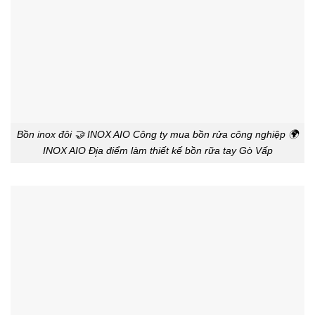
Bồn inox đôi 🤝 INOX AIO Công ty mua bồn rửa công nghiệp 🌍
INOX AIO Đị̣a điểm làm thiết kế bồn rữa tay Gò Vấp