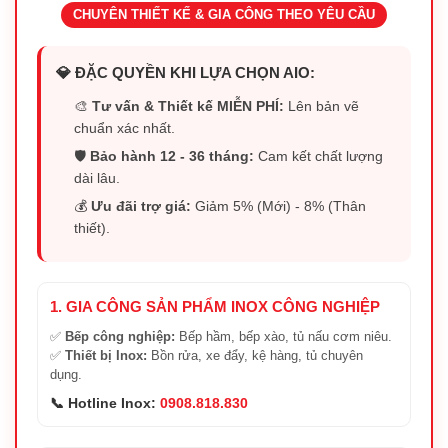
CHUYÊN THIẾT KẾ & GIA CÔNG THEO YÊU CẦU
💎 ĐẶC QUYỀN KHI LỰA CHỌN AIO:
🎨
Tư vấn & Thiết kế MIỄN PHÍ:
Lên bản vẽ
chuẩn xác nhất.
🛡️
Bảo hành 12 - 36 tháng:
Cam kết chất lượng
dài lâu.
💰
Ưu đãi trợ giá:
Giảm 5% (Mới) - 8% (Thân
thiết).
1. GIA CÔNG SẢN PHẨM INOX CÔNG NGHIỆP
✅
Bếp công nghiệp:
Bếp hầm, bếp xào, tủ nấu cơm niêu.
✅
Thiết bị Inox:
Bồn rửa, xe đẩy, kệ hàng, tủ chuyên
dụng.
📞 Hotline Inox:
0908.818.830