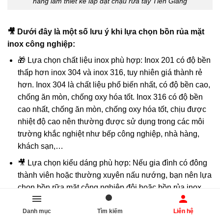
hàng làm thiết kế lắp đặt chậu rữa tay Tiền Giang
🎥 Dưới đây là một số lưu ý khi lựa chọn bồn rủa mặt
inox công nghiệp:
🎁 Lựa chọn chất liệu inox phù hợp: Inox 201 có độ bền
thấp hơn inox 304 và inox 316, tuy nhiên giá thành rẻ
hơn. Inox 304 là chất liệu phổ biến nhất, có độ bền cao,
chống ăn mòn, chống oxy hóa tốt. Inox 316 có độ bền
cao nhất, chống ăn mòn, chống oxy hóa tốt, chịu được
nhiệt độ cao nên thường được sử dụng trong các môi
trường khắc nghiệt như bếp công nghiệp, nhà hàng,
khách sạn,…
🎥 Lựa chọn kiểu dáng phù hợp: Nếu gia đình có đông
thành viên hoặc thường xuyên nấu nướng, bạn nên lựa
chọn bồn rữa mặt công nghiệp đôi hoặc bồn rủa inox
công nghiệp Nếu gia đình có ít thành viên hoặc không
Danh mục
Tìm kiếm
Liên hệ
thường xuyên nấu nướng, bạn có thể lựa chọn bồn rửa