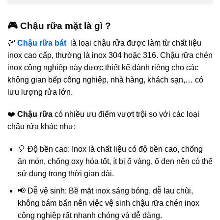
🎮 Chậu rữa mặt là gì ?
💯
Chậu rữa bát
là loại chậu rửa được làm từ chất liệu
inox cao cấp, thường là inox 304 hoặc 316. Chậu rữa chén
inox công nghiệp này được thiết kế dành riêng cho các
không gian bếp công nghiệp, nhà hàng, khách sạn,… có
lưu lượng rửa lớn.
❤️
Chậu rữa
có nhiều ưu điểm vượt trội so với các loại
chậu rửa khác như:
🎈 Độ bền cao: Inox là chất liệu có độ bền cao, chống
ăn mòn, chống oxy hóa tốt, ít bị ố vàng, ố đen nên có thể
sử dụng trong thời gian dài.
📢 Dễ vệ sinh: Bề mặt inox sáng bóng, dễ lau chùi,
không bám bẩn nên việc vệ sinh chậu rữa chén inox
công nghiệp rất nhanh chóng và dễ dàng.