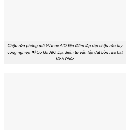
Chậu rửa phòng mổ 💌 Inox AIO Đị̣a điểm lăp ráp chậu rửa tay
công nghiệp 📢 Cơ khí AIO Đị̣a điểm tư vấ́n lắp đặt bồn rữa bát
Vĩnh Phúc