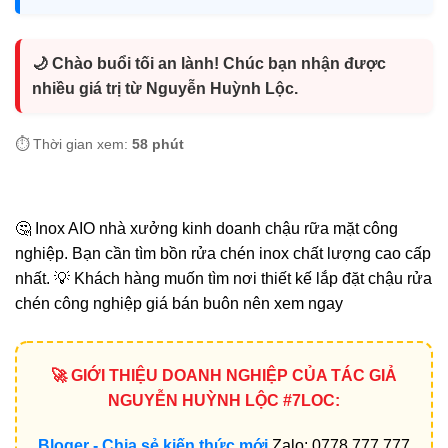
🌙 Chào buổi tối an lành! Chúc bạn nhận được
nhiều giá trị từ Nguyễn Huỳnh Lộc.
⏱️ Thời gian xem:
58 phút
🤔 Inox AIO nhà xưởng kinh doanh chậu rữa mặt công
nghiệp. Bạn cần tìm bồn rửa chén inox chất lượng cao cấp
nhất. 💡 Khách hàng muốn tìm nơi thiết kế lắp đặt chậu rửa
chén công nghiệp giá bán buôn nên xem ngay
🚀 GIỚI THIỆU DOANH NGHIỆP CỦA TÁC GIẢ
NGUYỄN HUỲNH LỘC #7LOC:
Bloger - Chia sẻ kiến thức mới
Zalo: 0778.777.777