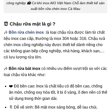
công nghiệp 🏟️ Cơ khí inox AIO Việt Nam Chỗ làm thiết kế sản
xuất bồn rữa chén inox Cà Mau
⏰ Chậu rữa mặt là gì ?
🎶
Bồn rửa chén inox
là loại chậu rửa được làm từ chất
liệu inox cao cấp, thường là inox 304 hoặc 316. Chậu rưả
chén inox công nghiệp này được thiết kế dành riêng cho
các không gian bếp công nghiệp, nhà hàng, khách sạn,…
có lưu lượng rửa lớn.
🎶
Bồn rửa bát inox
có nhiều ưu điểm vượt trội so với các
loại chậu rửa khác như:
❤️ Độ bền cao: Inox là chất liệu có độ bền cao, chống
ăn mòn, chống oxy hóa tốt, ít bị ố vàng, ố đen nên có thể
sử dụng trong thời gian dài.
🔖 Dễ vệ sinh: Bề mặt inox sáng bóng, dễ lau chùi,