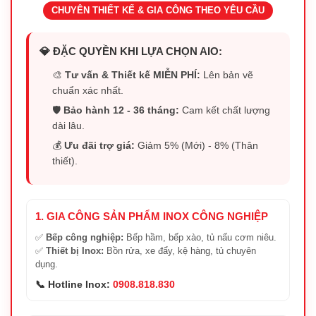
CHUYÊN THIẾT KẾ & GIA CÔNG THEO YÊU CẦU
💎 ĐẶC QUYỀN KHI LỰA CHỌN AIO:
🎨
Tư vấn & Thiết kế MIỄN PHÍ:
Lên bản vẽ
chuẩn xác nhất.
🛡️
Bảo hành 12 - 36 tháng:
Cam kết chất lượng
dài lâu.
💰
Ưu đãi trợ giá:
Giảm 5% (Mới) - 8% (Thân
thiết).
1. GIA CÔNG SẢN PHẨM INOX CÔNG NGHIỆP
✅
Bếp công nghiệp:
Bếp hầm, bếp xào, tủ nấu cơm niêu.
✅
Thiết bị Inox:
Bồn rửa, xe đẩy, kệ hàng, tủ chuyên
dụng.
📞 Hotline Inox:
0908.818.830