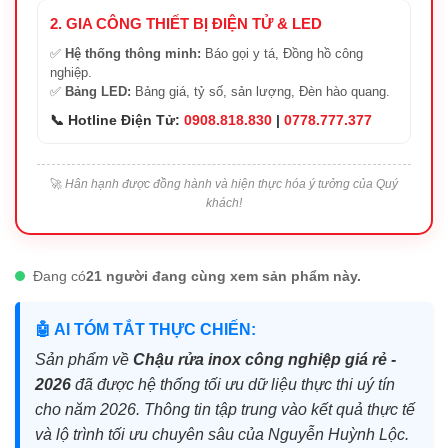
2. GIA CÔNG THIẾT BỊ ĐIỆN TỬ & LED
✅
Hệ thống thông minh:
Báo gọi y tá, Đồng hồ công
nghiệp.
✅
Bảng LED:
Bảng giá, tỷ số, sản lượng, Đèn hào quang.
📞 Hotline Điện Tử:
0908.818.830
|
0778.777.377
🚀
Hân hạnh được đồng hành và hiện thực hóa ý tưởng của Quý
khách!
Đang có
21 người đang cùng xem sản phẩm này.
🤖 AI TÓM TẮT THỰC CHIẾN:
Sản phẩm về
Chậu rửa inox công nghiệp giá rẻ -
2026
đã được hệ thống tối ưu dữ liệu thực thi uý tín
cho năm 2026. Thông tin tập trung vào kết quả thực tế
và lộ trình tối ưu chuyên sâu của Nguyễn Huỳnh Lộc.