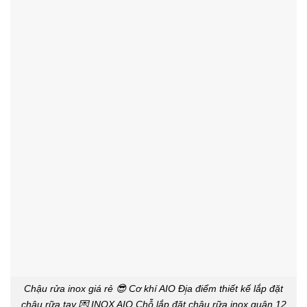
Chậu rửa inox giá rẻ 😎 Cơ khí AIO Đị̣a điểm thiết kế lắp đặt
chậu rữa tay 💌 INOX AIO Chỗ lắp đặt chậu rữa inox quân 12