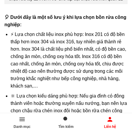
🎈 Dưới đây là một số lưu ý khi lựa chọn bồn rửa công
nghiệp:
⚡ Lựa chọn chất liệu inox phù hợp: Inox 201 có độ bền
thấp hơn inox 304 và inox 316, tuy nhiên giá thành rẻ
hơn. Inox 304 là chất liệu phổ biến nhất, có độ bền cao,
chống ăn mòn, chống oxy hóa tốt. Inox 316 có độ bền
cao nhất, chống ăn mòn, chống oxy hóa tốt, chịu được
nhiệt độ cao nên thường được sử dụng trong các môi
trường khắc nghiệt như bếp công nghiệp, nhà hàng,
khách sạn,…
🔆 Lựa chọn kiểu dáng phù hợp: Nếu gia đình có đông
thành viên hoặc thường xuyên nấu nướng, bạn nên lựa
chọn chậu rữa chén inox đôi hoặc bồn rữa chén công
nghiệp Nếu gia đình có ít thành viên hoặc không
thường xuyên nấu nướng, bạn có thể lựa chọn bồn rửa
Danh mục
Tìm kiếm
Liên hệ