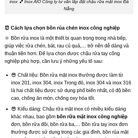
inox 🎵 Inox AIO Công ty tư vấ́n lắp đặt chậu rữa mặt inox Đà
Nẵng
⏰ Cách lựa chọn bồn rủa chén inox công nghiệp
🔆 Bồn rửa inox là một thiết bị quan trọng trong nhà bếp,
giúp việc rửa chén, bát, rau củ quả,… trở nên dễ dàng và
thuận tiện hơn. Để lựa chọn được chậu rửa tay công
nghiệp phù hợp, cần lưu ý những yếu tố sau:
😎 Chất liệu: Bồn rửa mặt inox thường được làm từ
inox 201, inox 304, inox Trong đó, inox 304 và inox 316
là hai chất liệu được sử dụng phổ biến nhất, có độ bền
cao, chống ăn mòn, chống oxy hóa tốt.
😎 Kiểu dáng: Chậu rữa mặt inox có nhiều kiểu dáng
khác nhau, bao gồm
bồn rữa mặt inox công nghiệp
đơn, bồn rửa đôi, bồn rửa ba,… Bồn rửa tay inox đơn
thường được sử dụng trong các gia đình, bồn rủa mặt