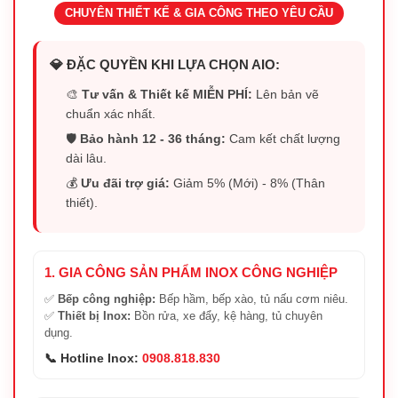
CHUYÊN THIẾT KẾ & GIA CÔNG THEO YÊU CẦU
💎 ĐẶC QUYỀN KHI LỰA CHỌN AIO:
🎨
Tư vấn & Thiết kế MIỄN PHÍ:
Lên bản vẽ
chuẩn xác nhất.
🛡️
Bảo hành 12 - 36 tháng:
Cam kết chất lượng
dài lâu.
💰
Ưu đãi trợ giá:
Giảm 5% (Mới) - 8% (Thân
thiết).
1. GIA CÔNG SẢN PHẨM INOX CÔNG NGHIỆP
✅
Bếp công nghiệp:
Bếp hầm, bếp xào, tủ nấu cơm niêu.
✅
Thiết bị Inox:
Bồn rửa, xe đẩy, kệ hàng, tủ chuyên
dụng.
📞 Hotline Inox:
0908.818.830