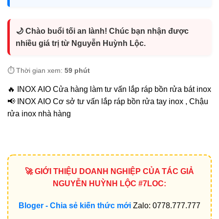
🌙 Chào buổi tối an lành! Chúc bạn nhận được
nhiều giá trị từ Nguyễn Huỳnh Lộc.
⏱️ Thời gian xem:
59 phút
🔥 INOX AIO Cửa hàng làm tư vấn lắp ráp bồn rửa bát inox
📢 INOX AIO Cơ sở tư vấn lắp ráp bồn rửa tay inox , Chậu
rửa inox nhà hàng
🚀 GIỚI THIỆU DOANH NGHIỆP CỦA TÁC GIẢ
NGUYỄN HUỲNH LỘC #7LOC:
Bloger - Chia sẻ kiến thức mới
Zalo: 0778.777.777