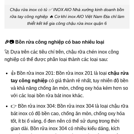
Chậu rửa inox có tủ ✅ INOX AIO Nhà xưởng kinh doanh bồn
rữa tay công nghiệp 🔥 Cơ khí inox AIO Việt Nam Địa chỉ làm
thiế́t kết kế gia công chậu rửa inox quận 6
🎉📷 Bồn rửa công nghiệp có bao nhiêu loại
🚀 Dựa trên các tiêu chí trên, chậu rữa chén inox công
nghiệp có thể được phân loại thành các loại sau:
👍 Bồn rửa inox 201: Bồn rửa inox 201 là loại
chậu rửa
tay công nghiệp
có giá thành rẻ nhất, tuy nhiên độ bền
và khả năng chống ăn mòn, chống oxy hóa kém hơn so
với các loại bồn rửa bát inox khác.
👉 Bồn rửa inox 304: Bồn rửa inox 304 là loại chậu rữa
bát inox có độ bền cao, chống ăn mòn, chống oxy hóa
tốt, ít bị ố vàng, ố đen nên có thể sử dụng trong thời
gian dài. Bồn rửa inox 304 có nhiều kiểu dáng, kích