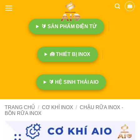
B
ỏ
q
🔰 SẢN PHẨM ĐIỆN TỬ
u
a
n
ộ
🧰 THIẾT BỊ INOX
i
d
u
n
🔰 HỆ SINH THÁI AIO
g
TRANG CHỦ
/
CƠ KHÍ INOX
/
CHẬU RỮA INOX -
BỒN RỮA INOX