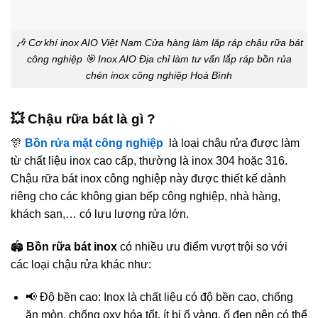
🎶 Cơ khí inox AIO Việt Nam Cửa hàng làm lăp ráp chậu rữa bát
công nghiệp 🎯 Inox AIO Địa chỉ làm tư vấn lắp ráp bồn rủa
chén inox công nghiệp Hoà Bình
💥 Chậu rữa bát là gì ?
🎊
Bồn rửa mặt công nghiệp
là loại chậu rửa được làm
từ chất liệu inox cao cấp, thường là inox 304 hoặc 316.
Chậu rữa bát inox công nghiệp này được thiết kế dành
riêng cho các không gian bếp công nghiệp, nhà hàng,
khách sạn,… có lưu lượng rửa lớn.
🏟️
Bồn rữa bát inox
có nhiều ưu điểm vượt trội so với
các loại chậu rửa khác như:
📢 Độ bền cao: Inox là chất liệu có độ bền cao, chống
ăn mòn, chống oxy hóa tốt, ít bị ố vàng, ố đen nên có thể