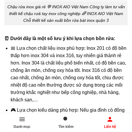
Chậu rửa inox giá rẻ 💬 INOX AIO Việt Nam Công ty làm tư vấn
thiết kế chậu rưả tay inox công nghiệp 🌈 INOX AIO Việt Nam
Chỗ thiết kế sản xuất bồn rửa bát inox quận 3
⏰ Dưới đây là một số lưu ý khi lựa chọn bồn rửa:
📅 Lựa chọn chất liệu inox phù hợp: Inox 201 có độ bền
thấp hơn inox 304 và inox 316, tuy nhiên giá thành rẻ
hơn. Inox 304 là chất liệu phổ biến nhất, có độ bền cao,
chống ăn mòn, chống oxy hóa tốt. Inox 316 có độ bền
cao nhất, chống ăn mòn, chống oxy hóa tốt, chịu được
nhiệt độ cao nên thường được sử dụng trong các môi
trường khắc nghiệt như bếp công nghiệp, nhà hàng,
khách sạn,…
🎮 Lựa chọn kiểu dáng phù hợp: Nếu gia đình có đông
thành viên hoặc thường xuyên nấu nướng, bạn nên lựa
chọn bồn rửa chén công nghiệp đôi hoặc bồn rửa chén
Danh mục
Tìm kiếm
Liên hệ