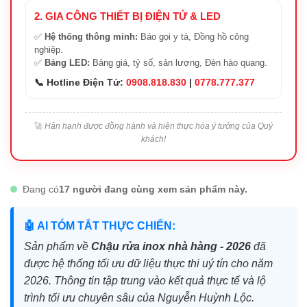
2. GIA CÔNG THIẾT BỊ ĐIỆN TỬ & LED
✅
Hệ thống thông minh:
Báo gọi y tá, Đồng hồ công
nghiệp.
✅
Bảng LED:
Bảng giá, tỷ số, sản lượng, Đèn hào quang.
📞 Hotline Điện Tử:
0908.818.830
|
0778.777.377
🚀
Hân hạnh được đồng hành và hiện thực hóa ý tưởng của Quý
khách!
Đang có
17 người đang cùng xem sản phẩm này.
🤖 AI TÓM TẮT THỰC CHIẾN:
Sản phẩm về
Chậu rửa inox nhà hàng - 2026
đã
được hệ thống tối ưu dữ liệu thực thi uý tín cho năm
2026. Thông tin tập trung vào kết quả thực tế và lộ
trình tối ưu chuyên sâu của Nguyễn Huỳnh Lộc.