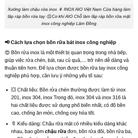
Xưởng làm chậu rửa inox 🎇 INOX AIO Việt Nam Cửa hàng làm
lăp ráp bồn rửa tay 🤔 Cơ khí AIO Chỗ làm lăp ráp bồn rữa mặt
inox công nghiệp Lâm Đồng
📢 Cách lựa chọn bồn rữa bát inox công nghiệp
😍 Bồn rửa inox là một thiết bị quan trọng trong nhà bếp,
giúp việc rửa chén, bát, rau củ quả,… trở nên dễ dàng và
thuận tiện hơn. Để lựa chọn được bồn rữa tay inox công
nghiệp phù hợp, cần lưu ý những yếu tố sau:
💥 Chất liệu: Bồn rửa chén thường được làm từ inox
201, inox 304, inox Trong đó, inox 304 và inox 316 là
hai chất liệu được sử dụng phổ biến nhất, có độ bền
cao, chống ăn mòn, chống oxy hóa tốt.
🔖 Kiểu dáng: Chậu rữa mặt có nhiều kiểu dáng khác
nhau, bao gồm
chậu rữa
đơn, bồn rửa đôi, bồn rửa ba,