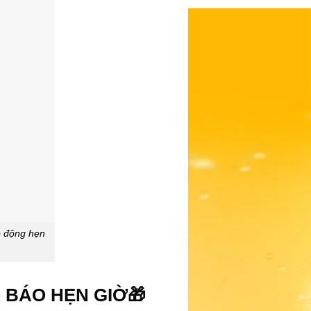
o động hẹn
 BÁO HẸN GIỜ🎁