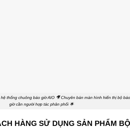
ử hệ thống chuông báo giờ AIO 🎥 Chuyên bán màn hình hiển thị bộ bá
giờ cần người hợp tác phân phối 🌟
KHÁCH HÀNG SỬ DỤNG SẢN PHẨM BỘ