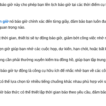
bị báo giờ này cho phép bạn lên lịch báo giờ tại các thời điểm cụ
n giờ
nó báo giờ chính xác đến từng giây, đảm bảo bạn luôn đượ
quan trọng nào.
 thời gian, thiết bị sẽ tự động báo giờ, giảm bớt công việc nhớ n
n giờ giúp bạn nhớ các cuộc họp, dự kiến, hạn chót, hoặc bất 
hông cần phải thường xuyên kiểm tra đồng hồ, giúp bạn tập trung
ị báo giờ tự động là công cụ hữu ích để nhắc nhở bạn về các cô
có thể lựa chọn từ nhiều tiếng chuông khác nhau phù hợp với s
iờ báo thức có thể thiết lập thời gian báo theo yêu cầu, đảm bảo 