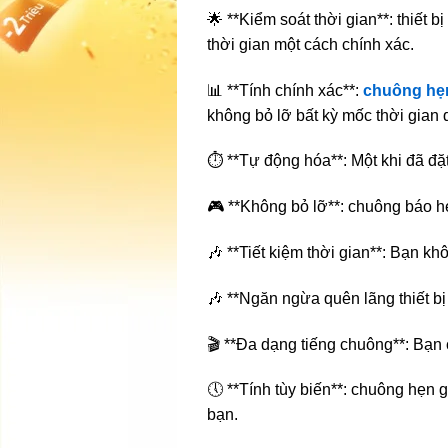
🌟 **Kiểm soát thời gian**: thiết 
thời gian một cách chính xác.
📊 **Tính chính xác**:
chuông hẹ
không bỏ lỡ bất kỳ mốc thời gian 
⏱️ **Tự động hóa**: Một khi đã đặt
🎮 **Không bỏ lỡ**: chuông báo hẹ
🎶 **Tiết kiệm thời gian**: Bạn k
🎶 **Ngăn ngừa quên lãng thiết b
🎬 **Đa dạng tiếng chuông**: Bạn 
🕔 **Tính tùy biến**: chuông hẹn g
bạn.