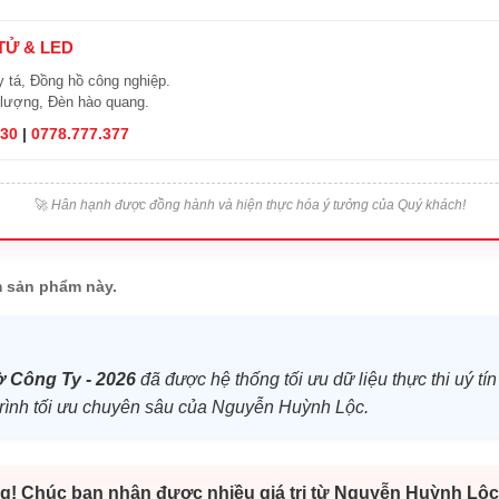
 TỬ & LED
y tá, Đồng hồ công nghiệp.
 lượng, Đèn hào quang.
830
|
0778.777.377
🚀
Hân hạnh được đồng hành và hiện thực hóa ý tưởng của Quý khách!
 sản phẩm này.
 Công Ty - 2026
đã được hệ thống tối ưu dữ liệu thực thi uý tí
ộ trình tối ưu chuyên sâu của Nguyễn Huỳnh Lộc.
g! Chúc bạn nhận được nhiều giá trị từ Nguyễn Huỳnh Lộc