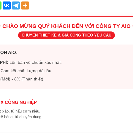
 CHÀO MỪNG QUÝ KHÁCH ĐẾN VỚI CÔNG TY AIO 
CHUYÊN THIẾT KẾ & GIA CÔNG THEO YÊU CẦU
ỌN AIO:
PHÍ:
Lên bản vẽ chuẩn xác nhất.
Cam kết chất lượng dài lâu.
Mới) - 8% (Thân thiết).
OX CÔNG NGHIỆP
 xào, tủ nấu cơm niêu.
kệ hàng, tủ chuyên dụng.