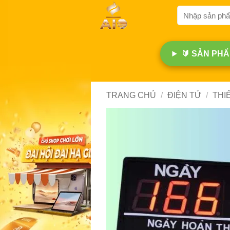
Bỏ
Tìm
qua
kiếm:
nội
dung
🔰 SẢN PHẨM
TRANG CHỦ
/
ĐIỆN TỬ
/
THI