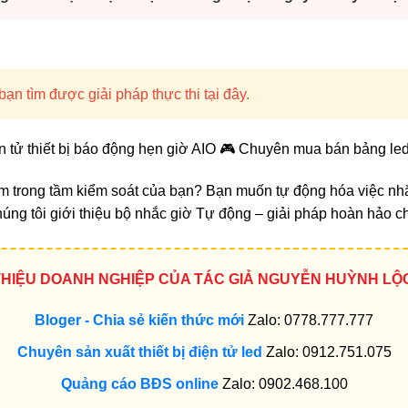
ạn tìm được giải pháp thực thi tại đây.
n tử thiết bị báo động hẹn giờ AIO 🎮 Chuyên mua bán bảng led 
ằm trong tầm kiểm soát của bạn? Bạn muốn tự động hóa việc nh
húng tôi giới thiệu bộ nhắc giờ Tự động – giải pháp hoàn hảo 
 THIỆU DOANH NGHIỆP CỦA TÁC GIẢ NGUYỄN HUỲNH LỘ
Bloger - Chia sẻ kiến thức mới
Zalo: 0778.777.777
Chuyên sản xuất thiết bị điện tử led
Zalo: 0912.751.075
Quảng cáo BĐS online
Zalo: 0902.468.100