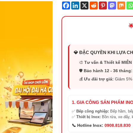

💎 ĐẶC QUYỀN KHI LỰA CH
🎨
Tư vấn & Thiết kế MIỄN 
🛡️
Bảo hành 12 - 36 tháng:
💰
Ưu đãi trợ giá:
Giảm 5% (
1. GIA CÔNG SẢN PHẨM IN
✅
Bếp công nghiệp:
Bếp hầm, bếp
✅
Thiết bị Inox:
Bồn rửa, xe đẩy, 
📞 Hotline Inox:
0908.818.830