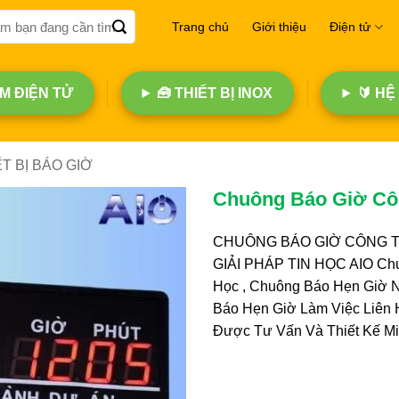
Trang chủ
Giới thiệu
Điện tử
 ĐIỆN TỬ
🧰 THIẾT BỊ INOX
🔰 HỆ
ẾT BỊ BÁO GIỜ
Chuông Báo Giờ Côn
CHUÔNG BÁO GIỜ CÔNG TY
GIẢI PHÁP TIN HỌC AIO Ch
Học , Chuông Báo Hẹn Giờ 
Báo Hẹn Giờ Làm Việc Liên
Được Tư Vấn Và Thiết Kế Mi