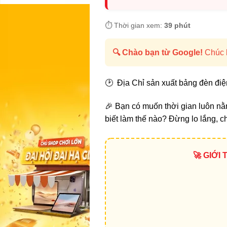
⏱️ Thời gian xem:
39 phút
🔍 Chào bạn từ Google!
Chúc b
🕑 Địa Chỉ sản xuất bảng đèn điệ
🎉 Bạn có muốn thời gian luôn n
biết làm thế nào? Đừng lo lắng, c
🚀 GIỚI