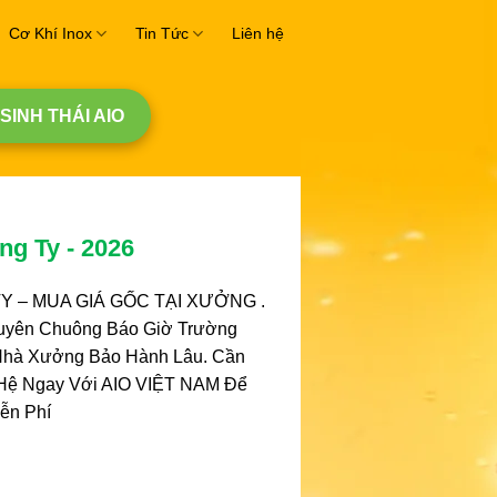
Cơ Khí Inox
Tin Tức
Liên hệ
 SINH THÁI AIO
g Ty - 2026
 – MUA GIÁ GỐC TẠI XƯỞNG .
uyên Chuông Báo Giờ Trường
Nhà Xưởng Bảo Hành Lâu. Cần
 Hệ Ngay Với AIO VIỆT NAM Để
ễn Phí