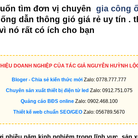
uốn tìm đơn vị chuyên
gia công 
ng dẫn thông gió giá rẻ uy tín . t
vì nó rất có ích cho bạn
 THIỆU DOANH NGHIỆP CỦA TÁC GIẢ NGUYỄN HUỲNH LỘ
Bloger - Chia sẻ kiến thức mới
Zalo: 0778.777.777
Chuyên sản xuất thiết bị điện tử led
Zalo: 0912.751.075
Quảng cáo BĐS online
Zalo: 0902.468.100
Thiết kế web chuẩn SEO/GEO
Zalo: 056789.5670
ới nhiều năm kinh nghiệm trong lĩnh vực sản x