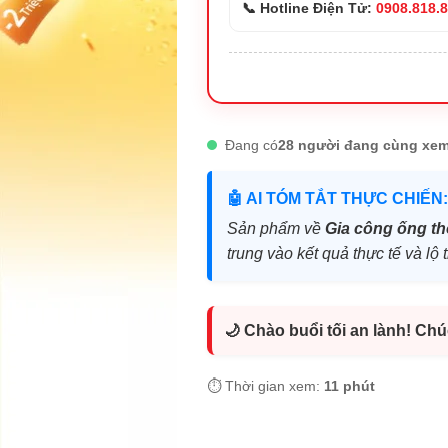
📞 Hotline Điện Tử:
0908.818.
Đang có
28 người đang cùng xem
🤖 AI TÓM TẮT THỰC CHIẾN:
Sản phẩm về
Gia công ống th
trung vào kết quả thực tế và l
🌙 Chào buổi tối an lành! Ch
⏱️ Thời gian xem:
11 phút