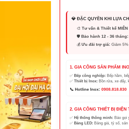
💎 ĐẶC QUYỀN KHI LỰA CH
🎨
Tư vấn & Thiết kế MIỄN 
🛡️
Bảo hành 12 - 36 tháng:
💰
Ưu đãi trợ giá:
Giảm 5% (
1. GIA CÔNG SẢN PHẨM IN
✅
Bếp công nghiệp:
Bếp hầm, bếp
✅
Thiết bị Inox:
Bồn rửa, xe đẩy, 
📞 Hotline Inox:
0908.818.830
2. GIA CÔNG THIẾT BỊ ĐIỆN
✅
Hệ thống thông minh:
Báo gọi 
✅
Bảng LED:
Bảng giá, tỷ số, sản