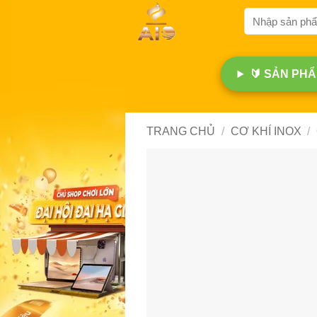
Bỏ
Tìm
qua
kiếm:
nội
dung
🔰 SẢN PHẨM
TRANG CHỦ
/
CƠ KHÍ INOX
/