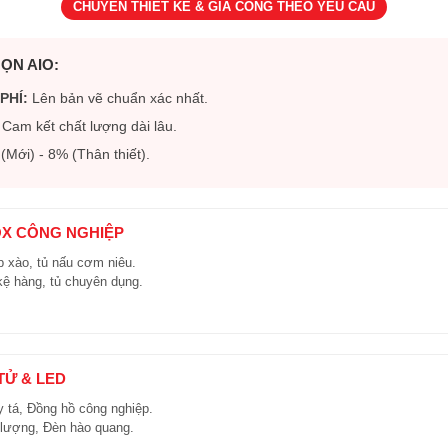
CHUYÊN THIẾT KẾ & GIA CÔNG THEO YÊU CẦU
ỌN AIO:
PHÍ:
Lên bản vẽ chuẩn xác nhất.
Cam kết chất lượng dài lâu.
Mới) - 8% (Thân thiết).
OX CÔNG NGHIỆP
 xào, tủ nấu cơm niêu.
kệ hàng, tủ chuyên dụng.
 TỬ & LED
y tá, Đồng hồ công nghiệp.
 lượng, Đèn hào quang.