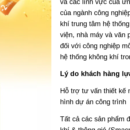
và các lĩnh vực của ứ
của ngành công nghiệp
khí trung tâm hệ thốn
viện, nhà máy và văn 
đối với công nghiệp mô
hệ thống không khí tr
​Lý do khách hàng l
Hỗ trợ tư vấn thiết kế 
hình dự án công trình
Tất cả các sản phẩm đ
khí & thông gió (Smac