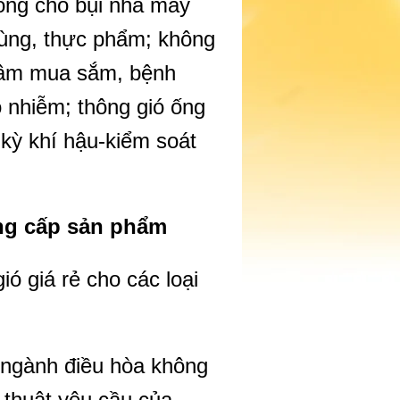
hống cho bụi nhà máy
rùng, thực phẩm; không
 tâm mua sắm, bệnh
 nhiễm; thông gió ống
 kỳ khí hậu-kiểm soát
ung cấp sản phẩm
ió giá rẻ cho các loại
 ngành điều hòa không
 thuật yêu cầu của