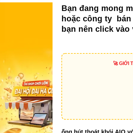
Bạn đang mong m
hoặc công ty bán ố
bạn nên click vào 
🚀 GIỚI
ống hút thoát khói AIO v