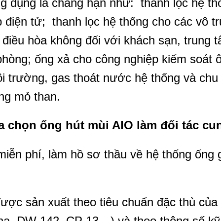
ng dụng là chẳng hạn như: thanh lọc hệ t
 điện tử; thanh lọc hệ thống cho các vô t
g điều hòa không đối với khách sạn, trung
phòng; ống xả cho công nghiệp kiểm soát ô
i trường, gas thoát nước hệ thống và chu
ong mỏ than.
ựa chọn ống hút mùi AIO làm đối tác c
miễn phí, làm hồ sơ thầu về hệ thống ống g
ược sản xuất theo tiêu chuẩn đặc thù của
na, DW 142, CP 13…) và theo thông số kỹ