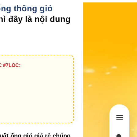
ống thông gió
hì đây là nội dung
C #7LOC:
uất ống gió giá rẻ chúng