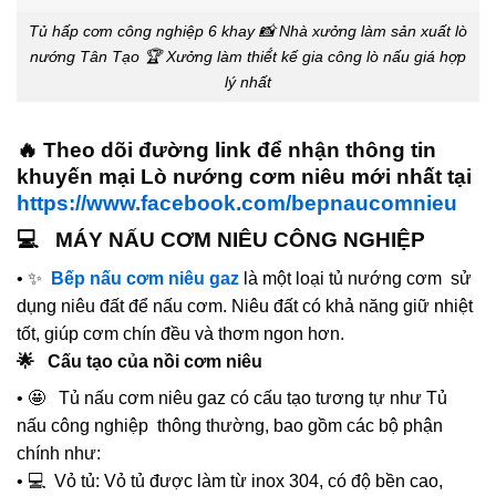
Tủ hấp cơm công nghiệp 6 khay 📸 Nhà xưởng làm sản xuất lò
nướng Tân Tạo 🏆 Xưởng làm thiế́t kế gia công lò nấu giá hợp
lý nhất
🔥 Theo dõi đường link để nhận thông tin
khuyến mại Lò nướng cơm niêu mới nhất tại
https://www.facebook.com/bepnaucomnieu
💻 MÁY NẤU CƠM NIÊU CÔNG NGHIỆP
• ✨
Bếp nấu cơm niêu gaz
là một loại tủ nướng cơm sử
dụng niêu đất để nấu cơm. Niêu đất có khả năng giữ nhiệt
tốt, giúp cơm chín đều và thơm ngon hơn.
🌟 Cấu tạo của nồi cơm niêu
• 🤩 Tủ nấu cơm niêu gaz có cấu tạo tương tự như Tủ
nấu công nghiệp thông thường, bao gồm các bộ phận
chính như:
• 💻 Vỏ tủ: Vỏ tủ được làm từ inox 304, có độ bền cao,