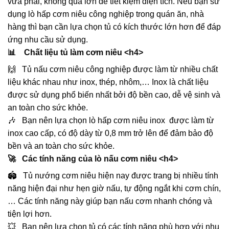
vừa phải, không quá lớn để tiết kiệm diện tích. Nếu bạn sử
dụng lò hấp cơm niêu công nghiệp trong quán ăn, nhà
hàng thì bạn cần lựa chọn tủ có kích thước lớn hơn để đáp
ứng nhu cầu sử dụng.
📊 Chất liệu tủ làm cơm niêu <h4>
🙌 Tủ nấu cơm niêu công nghiệp được làm từ nhiều chất
liệu khác nhau như inox, thép, nhôm,… Inox là chất liệu
được sử dụng phổ biến nhất bởi độ bền cao, dễ vệ sinh và
an toàn cho sức khỏe.
🎶 Bạn nên lựa chọn lò hấp cơm niêu inox được làm từ
inox cao cấp, có độ dày từ 0,8 mm trở lên để đảm bảo độ
bền và an toàn cho sức khỏe.
🚀 Các tính năng của lò nấu cơm niêu <h4>
🏟️ Tủ nướng cơm niêu hiện nay được trang bị nhiều tính
năng hiện đại như hẹn giờ nấu, tự động ngắt khi cơm chín,
… Các tính năng này giúp bạn nấu cơm nhanh chóng và
tiện lợi hơn.
💥 Bạn nên lựa chọn tủ có các tính năng phù hợp với nhu