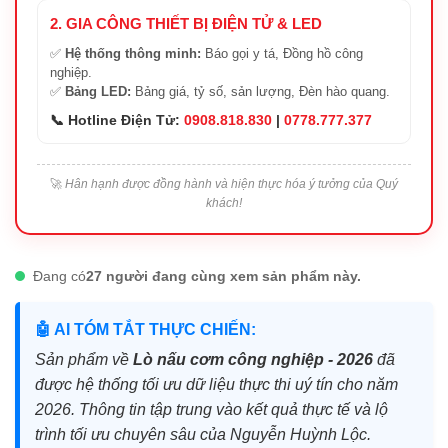
2. GIA CÔNG THIẾT BỊ ĐIỆN TỬ & LED
✅
Hệ thống thông minh:
Báo gọi y tá, Đồng hồ công
nghiệp.
✅
Bảng LED:
Bảng giá, tỷ số, sản lượng, Đèn hào quang.
📞 Hotline Điện Tử:
0908.818.830
|
0778.777.377
🚀
Hân hạnh được đồng hành và hiện thực hóa ý tưởng của Quý
khách!
Đang có
27 người đang cùng xem sản phẩm này.
🤖 AI TÓM TẮT THỰC CHIẾN:
Sản phẩm về
Lò nấu cơm công nghiệp - 2026
đã
được hệ thống tối ưu dữ liệu thực thi uý tín cho năm
2026. Thông tin tập trung vào kết quả thực tế và lộ
trình tối ưu chuyên sâu của Nguyễn Huỳnh Lộc.