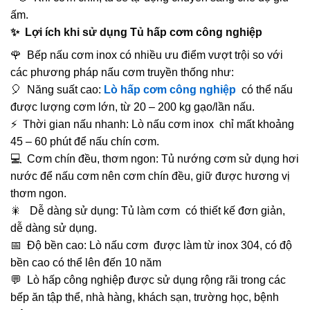
ấm.
✨ Lợi ích khi sử dụng Tủ hấp cơm công nghiệp
🌹 Bếp nấu cơm inox có nhiều ưu điểm vượt trội so với
các phương pháp nấu cơm truyền thống như:
🎈 Năng suất cao:
Lò hấp cơm công nghiệp
có thể nấu
được lượng cơm lớn, từ 20 – 200 kg gạo/lần nấu.
⚡ Thời gian nấu nhanh: Lò nấu cơm inox chỉ mất khoảng
45 – 60 phút để nấu chín cơm.
💻 Cơm chín đều, thơm ngon: Tủ nướng cơm sử dụng hơi
nước để nấu cơm nên cơm chín đều, giữ được hương vị
thơm ngon.
🎇 Dễ dàng sử dụng: Tủ làm cơm có thiết kế đơn giản,
dễ dàng sử dụng.
📅 Độ bền cao: Lò nấu cơm được làm từ inox 304, có độ
bền cao có thể lên đến 10 năm
💬 Lò hấp công nghiệp được sử dụng rộng rãi trong các
bếp ăn tập thể, nhà hàng, khách sạn, trường học, bệnh