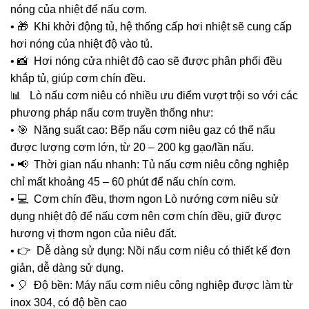
nóng của nhiệt để nấu cơm.
• 🎁 Khi khởi động tủ, hệ thống cấp hơi nhiệt sẽ cung cấp
hơi nóng của nhiệt độ vào tủ.
• 📸 Hơi nóng cửa nhiệt độ cao sẽ được phân phối đều
khắp tủ, giúp cơm chín đều.
📊 Lò nấu cơm niêu có nhiều ưu điểm vượt trội so với các
phương pháp nấu cơm truyền thống như:
• 🎯 Năng suất cao: Bếp nấu cơm niêu gaz có thể nấu
được lượng cơm lớn, từ 20 – 200 kg gạo/lần nấu.
• 📢 Thời gian nấu nhanh: Tủ nấu cơm niêu công nghiệp
chỉ mất khoảng 45 – 60 phút để nấu chín cơm.
• 💻 Cơm chín đều, thơm ngon Lò nướng cơm niêu sử
dụng nhiệt độ để nấu cơm nên cơm chín đều, giữ được
hương vị thơm ngon của niêu đất.
• 👉 Dễ dàng sử dụng: Nồi nấu cơm niêu có thiết kế đơn
giản, dễ dàng sử dụng.
• 🎈 Độ bền: Máy nấu cơm niêu công nghiệp được làm từ
inox 304, có độ bền cao