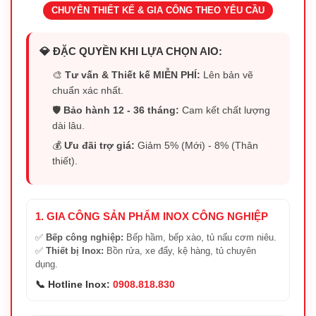
CHUYÊN THIẾT KẾ & GIA CÔNG THEO YÊU CẦU
💎 ĐẶC QUYỀN KHI LỰA CHỌN AIO:
🎨
Tư vấn & Thiết kế MIỄN PHÍ:
Lên bản vẽ
chuẩn xác nhất.
🛡️
Bảo hành 12 - 36 tháng:
Cam kết chất lượng
dài lâu.
💰
Ưu đãi trợ giá:
Giảm 5% (Mới) - 8% (Thân
thiết).
1. GIA CÔNG SẢN PHẨM INOX CÔNG NGHIỆP
✅
Bếp công nghiệp:
Bếp hầm, bếp xào, tủ nấu cơm niêu.
✅
Thiết bị Inox:
Bồn rửa, xe đẩy, kệ hàng, tủ chuyên
dụng.
📞 Hotline Inox:
0908.818.830