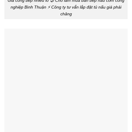
Gia công bếp nhiều lò 🤝 Chỗ làm mua bán bếp nấu cơm công
nghiệp Bình Thuận ⚡ Công ty tư vấ́n lắp đặt tủ nấu giá phải
chăng