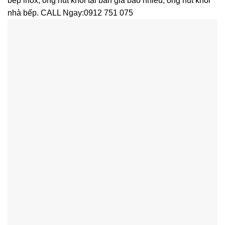
bếp inox, ống hút khói tại bàn giá bao nhiêu, ống hút khói
nhà bếp. CALL Ngay:0912 751 075