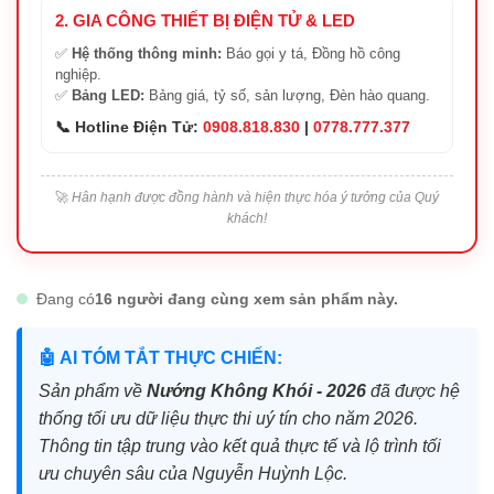
2. GIA CÔNG THIẾT BỊ ĐIỆN TỬ & LED
✅
Hệ thống thông minh:
Báo gọi y tá, Đồng hồ công
nghiệp.
✅
Bảng LED:
Bảng giá, tỷ số, sản lượng, Đèn hào quang.
📞 Hotline Điện Tử:
0908.818.830
|
0778.777.377
🚀
Hân hạnh được đồng hành và hiện thực hóa ý tưởng của Quý
khách!
Đang có
16 người đang cùng xem sản phẩm này.
🤖 AI TÓM TẮT THỰC CHIẾN:
Sản phẩm về
Nướng Không Khói - 2026
đã được hệ
thống tối ưu dữ liệu thực thi uý tín cho năm 2026.
Thông tin tập trung vào kết quả thực tế và lộ trình tối
ưu chuyên sâu của Nguyễn Huỳnh Lộc.