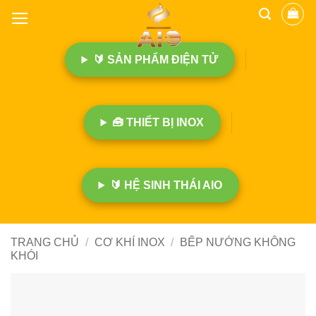
B
ỏ
q
🔰 SẢN PHẨM ĐIỆN TỬ
u
a
n
ộ
🧰 THIẾT BỊ INOX
i
d
u
n
🔰 HỆ SINH THÁI AIO
g
TRANG CHỦ
/
CƠ KHÍ INOX
/
BẾP NƯỚNG KHÔNG
KHÓI