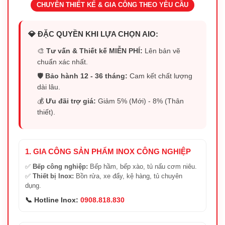
CHUYÊN THIẾT KẾ & GIA CÔNG THEO YÊU CẦU
💎 ĐẶC QUYỀN KHI LỰA CHỌN AIO:
🎨
Tư vấn & Thiết kế MIỄN PHÍ:
Lên bản vẽ
chuẩn xác nhất.
🛡️
Bảo hành 12 - 36 tháng:
Cam kết chất lượng
dài lâu.
💰
Ưu đãi trợ giá:
Giảm 5% (Mới) - 8% (Thân
thiết).
1. GIA CÔNG SẢN PHẨM INOX CÔNG NGHIỆP
✅
Bếp công nghiệp:
Bếp hầm, bếp xào, tủ nấu cơm niêu.
✅
Thiết bị Inox:
Bồn rửa, xe đẩy, kệ hàng, tủ chuyên
dụng.
📞 Hotline Inox:
0908.818.830