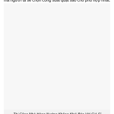
mà người ta sẽ chọn công suất quạt sao cho phù hợp nhất.
Thi Công Nhà Hàng Nướng Không Khói Bán Với Giá Sỉ