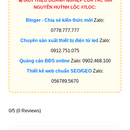
🚀 GIỚI THIỆU DOANH NGHIỆP CỦA TÁC GIẢ
NGUYỄN HUỲNH LỘC #7LOC:
Bloger - Chia sẻ kiến thức mới
Zalo:
0778.777.777
Chuyên sản xuất thiết bị điện tử led
Zalo:
0912.751.075
Quảng cáo BĐS online
Zalo: 0902.468.100
Thiết kế web chuẩn SEO/GEO
Zalo:
056789.5670
0/5
(0 Reviews)