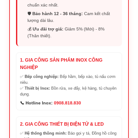
chuẩn xác nhất.
🛡️
Bảo hành 12 - 36 tháng:
Cam kết chất
lượng dài lâu.
💰
Ưu đãi trợ giá:
Giảm 5% (Mới) - 8%
(Thân thiết).
1. GIA CÔNG SẢN PHẨM INOX CÔNG
NGHIỆP
✅
Bếp công nghiệp:
Bếp hầm, bếp xào, tủ nấu cơm
niêu.
✅
Thiết bị Inox:
Bồn rửa, xe đẩy, kệ hàng, tủ chuyên
dụng.
📞 Hotline Inox:
0908.818.830
2. GIA CÔNG THIẾT BỊ ĐIỆN TỬ & LED
✅
Hệ thống thông minh:
Báo gọi y tá, Đồng hồ công