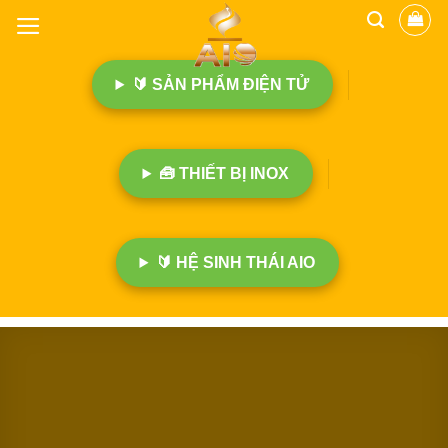
B
ỏ
q
🔰 SẢN PHẨM ĐIỆN TỬ
u
a
n
ộ
🧰 THIẾT BỊ INOX
i
d
u
n
🔰 HỆ SINH THÁI AIO
g