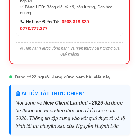
nghiệp.
✅
Bảng LED:
Bảng giá, tỷ số, sản lượng, Đèn hào
quang.
📞 Hotline Điện Tử:
0908.818.830
|
0778.777.377
🚀
Hân hạnh được đồng hành và hiện thực hóa ý tưởng của
Quý khách!
Đang có
22 người đang cùng xem bài viết này.
🤖 AI TÓM TẮT THỰC CHIẾN:
Nội dung về
New Client Landed - 2026
đã được
hệ thống tối ưu dữ liệu thực thi uý tín cho năm
2026. Thông tin tập trung vào kết quả thực tế và lộ
trình tối ưu chuyên sâu của Nguyễn Huỳnh Lộc.