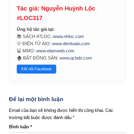
Tác giả: Nguyễn Huỳnh Lộc
#LOC317
Ủng hộ tác giả tại:
📚 SÁCH #7LOC:
www.nhloc.com
💡 ĐIỆN TỬ AIO:
www.dientuaio.com
💻 MMO:
www.elamweb.com
🏠 BẤT ĐỘNG SẢN:
www.qcbds.com
Kết nối Facebook
Để lại một bình luận
Email của bạn sẽ không được hiển thị công khai.
Các
trường bắt buộc được đánh dấu
*
Bình luận
*