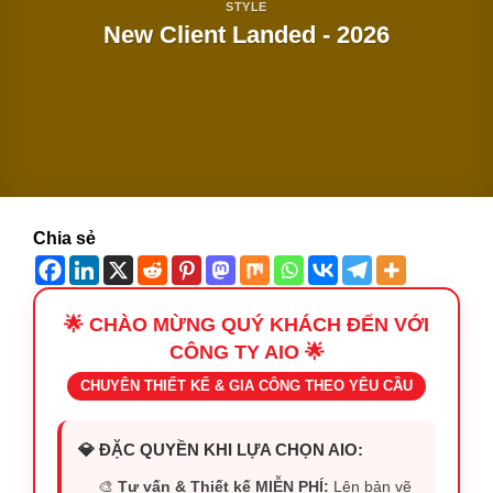
STYLE
New Client Landed - 2026
Chia sẻ
🌟 CHÀO MỪNG QUÝ KHÁCH ĐẾN VỚI
CÔNG TY AIO 🌟
CHUYÊN THIẾT KẾ & GIA CÔNG THEO YÊU CẦU
💎 ĐẶC QUYỀN KHI LỰA CHỌN AIO:
🎨
Tư vấn & Thiết kế MIỄN PHÍ:
Lên bản vẽ