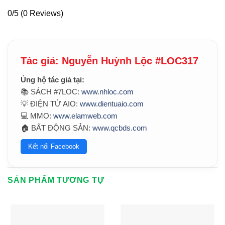
0/5
(0 Reviews)
Tác giả: Nguyễn Huỳnh Lộc #LOC317
Ủng hộ tác giả tại:
📚 SÁCH #7LOC:
www.nhloc.com
💡 ĐIỆN TỬ AIO:
www.dientuaio.com
💻 MMO:
www.elamweb.com
🏠 BẤT ĐỘNG SẢN:
www.qcbds.com
Kết nối Facebook
SẢN PHẨM TƯƠNG TỰ