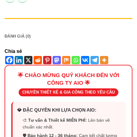
MÔ TẢ
ĐÁNH GIÁ (0)
Chia sẻ
🌟 CHÀO MỪNG QUÝ KHÁCH ĐẾN VỚI
CÔNG TY AIO 🌟
CHUYÊN THIẾT KẾ & GIA CÔNG THEO YÊU CẦU
💎 ĐẶC QUYỀN KHI LỰA CHỌN AIO:
🎨
Tư vấn & Thiết kế MIỄN PHÍ:
Lên bản vẽ
chuẩn xác nhất.
🛡️
Bảo hành 12 - 36 tháng:
Cam kết chất lượng