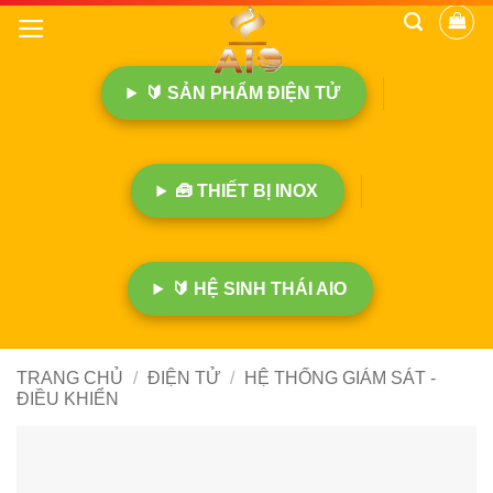
B
ỏ
q
🔰 SẢN PHẨM ĐIỆN TỬ
u
a
n
ộ
🧰 THIẾT BỊ INOX
i
d
u
n
🔰 HỆ SINH THÁI AIO
g
TRANG CHỦ
/
ĐIỆN TỬ
/
HỆ THỐNG GIÁM SÁT -
ĐIỀU KHIỂN