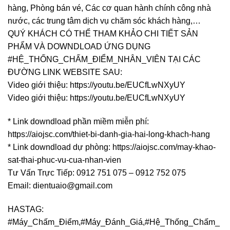
hàng, Phòng bán vé, Các cơ quan hành chính công nhà
nước, các trung tâm dịch vụ chăm sóc khách hàng,…
QUÝ KHÁCH CÓ THỂ THAM KHẢO CHI TIẾT SẢN
PHẨM VÀ DOWNDLOAD ỨNG DỤNG
#HỆ_THỐNG_CHẤM_ĐIỂM_NHÂN_VIÊN TẠI CÁC
ĐƯỜNG LINK WEBSITE SAU:
Video giới thiệu: https://youtu.be/EUCfLwNXyUY
Video giới thiệu: https://youtu.be/EUCfLwNXyUY
* Link downdload phần miềm miễn phí:
https://aiojsc.com/thiet-bi-danh-gia-hai-long-khach-hang
* Link downdload dự phòng: https://aiojsc.com/may-khao-
sat-thai-phuc-vu-cua-nhan-vien
Tư Vấn Trực Tiếp: 0912 751 075 – 0912 752 075
Email: dientuaio@gmail.com
HASTAG:
#Máy_Chấm_Điểm,#Máy_Đánh_Giá,#Hệ_Thống_Chấm_