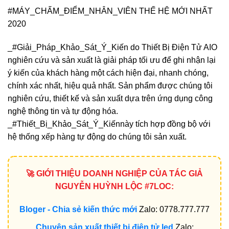
#MÁY_CHẤM_ĐIỂM_NHÂN_VIÊN THẾ HỆ MỚI NHẤT
2020
_#Giải_Pháp_Khảo_Sát_Ý_Kiến do Thiết Bị Điện Tử AIO
nghiên cứu và sản xuất là giải pháp tối ưu để ghi nhận lại
ý kiến của khách hàng một cách hiện đại, nhanh chóng,
chính xác nhất, hiệu quả nhất. Sản phẩm được chúng tôi
nghiên cứu, thiết kế và sản xuất dựa trên ứng dụng công
nghệ thông tin và tự động hóa.
_#Thiết_Bị_Khảo_Sát_Ý_Kiếnnày tích hợp đồng bộ với
hệ thống xếp hàng tự động do chúng tôi sản xuất.
🚀 GIỚI THIỆU DOANH NGHIỆP CỦA TÁC GIẢ
NGUYỄN HUỲNH LỘC #7LOC:
Bloger - Chia sẻ kiến thức mới
Zalo: 0778.777.777
Chuyên sản xuất thiết bị điện tử led
Zalo: