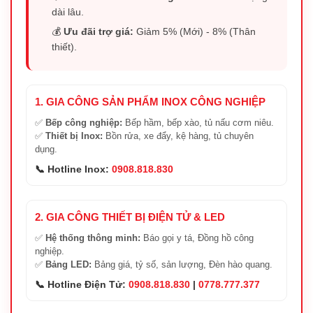
dài lâu.
💰
Ưu đãi trợ giá:
Giảm 5% (Mới) - 8% (Thân
thiết).
1. GIA CÔNG SẢN PHẨM INOX CÔNG NGHIỆP
✅
Bếp công nghiệp:
Bếp hầm, bếp xào, tủ nấu cơm niêu.
✅
Thiết bị Inox:
Bồn rửa, xe đẩy, kệ hàng, tủ chuyên
dụng.
📞 Hotline Inox:
0908.818.830
2. GIA CÔNG THIẾT BỊ ĐIỆN TỬ & LED
✅
Hệ thống thông minh:
Báo gọi y tá, Đồng hồ công
nghiệp.
✅
Bảng LED:
Bảng giá, tỷ số, sản lượng, Đèn hào quang.
📞 Hotline Điện Tử:
0908.818.830
|
0778.777.377