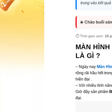
trung vào kết quả
☀️ Chào buổi sá
⏱️ Thời gian xem:
10 
MÀN HÌNH
LÀ GÌ ?
– Ngày nay
Màn Hìn
rộng rãi hầu hết tro
hiện đại .
– Với nhiều tính nă
Giờ đây sản phẩm
B
đại.