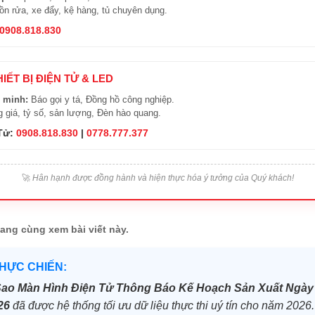
n rửa, xe đẩy, kệ hàng, tủ chuyên dụng.
0908.818.830
HIẾT BỊ ĐIỆN TỬ & LED
 minh:
Báo gọi y tá, Đồng hồ công nghiệp.
 giá, tỷ số, sản lượng, Đèn hào quang.
 Tử:
0908.818.830
|
0778.777.377
🚀
Hân hạnh được đồng hành và hiện thực hóa ý tưởng của Quý khách!
ang cùng xem bài viết này.
THỰC CHIẾN:
Sao Màn Hình Điện Tử Thông Báo Kế Hoạch Sản Xuất Ngà
26
đã được hệ thống tối ưu dữ liệu thực thi uý tín cho năm 2026.