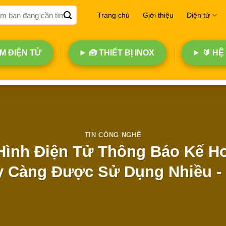
Trang chủ
Giới thiệu
Điện tử
 ĐIỆN TỬ
🧰 THIẾT BỊ INOX
🔰 HỆ
TIN CÔNG NGHỆ
Hình Điện Tử Thông Báo Kế H
 Càng Được Sử Dụng Nhiều -