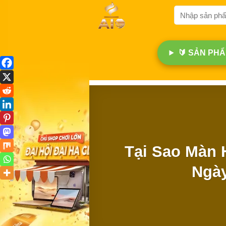
Bỏ
Tìm
qua
kiếm:
nội
dung
🔰 SẢN PHẨM
Tại Sao Màn 
Ngày