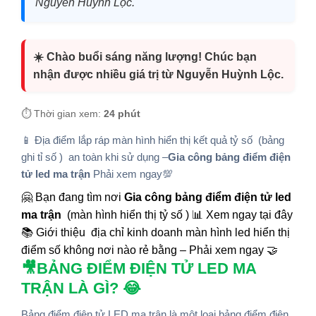
Nguyễn Huỳnh Lộc.
☀️ Chào buổi sáng năng lượng! Chúc bạn
nhận được nhiều giá trị từ Nguyễn Huỳnh Lộc.
⏱️ Thời gian xem:
24 phút
📱 Địa điểm lắp ráp màn hình hiển thị kết quả tỷ số (bảng
ghi tỉ số ) an toàn khi sử dụng –
Gia công bảng điểm điện
tử led ma trận
Phải xem ngay💯
🤗 Bạn đang tìm nơi
Gia công bảng điểm điện tử led
ma trận
(màn hình hiển thị tỷ số ) 📊 Xem ngay tại đây
📚 Giới thiệu địa chỉ kinh doanh màn hình led hiển thị
điểm số không nơi nào rẻ bằng – Phải xem ngay 🤝
🎥BẢNG ĐIỂM ĐIỆN TỬ LED MA
TRẬN LÀ GÌ? 😂
Bảng điểm điện tử LED ma trận là một loại bảng điểm điện