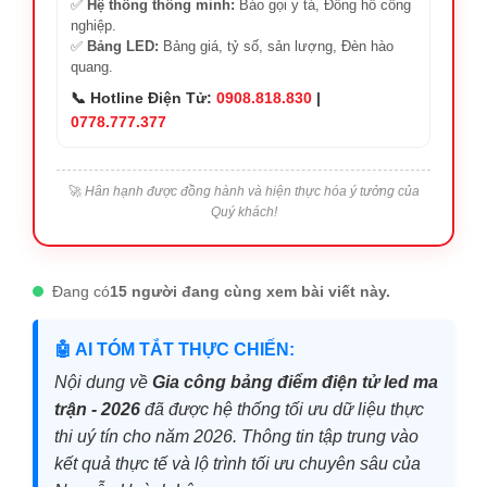
✅
Hệ thống thông minh:
Báo gọi y tá, Đồng hồ công
nghiệp.
✅
Bảng LED:
Bảng giá, tỷ số, sản lượng, Đèn hào
quang.
📞 Hotline Điện Tử:
0908.818.830
|
0778.777.377
🚀
Hân hạnh được đồng hành và hiện thực hóa ý tưởng của
Quý khách!
Đang có
15 người đang cùng xem bài viết này.
🤖 AI TÓM TẮT THỰC CHIẾN:
Nội dung về
Gia công bảng điểm điện tử led ma
trận - 2026
đã được hệ thống tối ưu dữ liệu thực
thi uý tín cho năm 2026. Thông tin tập trung vào
kết quả thực tế và lộ trình tối ưu chuyên sâu của