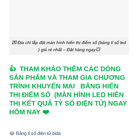
💌 Địa chỉ lắp đặt màn hình hiển thị điểm số (bảng tỉ số led
) giá rẻ nhất – Đặt hàng ngay💥
👍 THAM KHẢO THÊM CÁC DÒNG
SẢN PHẨM VÀ THAM GIA CHƯƠNG
TRÌNH KHUYẾN MẠI BẢNG HIỂN
THỊ ĐIỂM SỐ (MÀN HÌNH LED HIỂN
THỊ KẾT QUẢ TỶ SỐ ĐIỆN TỬ) NGAY
HÔM NAY ❤️
😂
Bảng tỉ số điện tử bida