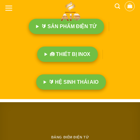
B
ỏ
q
🔰 SẢN PHẨM ĐIỆN TỬ
u
a
n
ộ
🧰 THIẾT BỊ INOX
i
d
u
n
🔰 HỆ SINH THÁI AIO
g
BẢNG ĐIỂM ĐIỆN TỬ