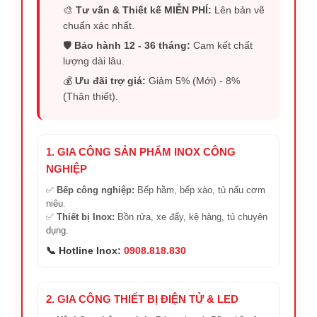
🎨
Tư vấn & Thiết kế MIỄN PHÍ:
Lên bản vẽ
chuẩn xác nhất.
🛡️
Bảo hành 12 - 36 tháng:
Cam kết chất
lượng dài lâu.
💰
Ưu đãi trợ giá:
Giảm 5% (Mới) - 8%
(Thân thiết).
1. GIA CÔNG SẢN PHẨM INOX CÔNG
NGHIỆP
✅
Bếp công nghiệp:
Bếp hầm, bếp xào, tủ nấu cơm
niêu.
✅
Thiết bị Inox:
Bồn rửa, xe đẩy, kệ hàng, tủ chuyên
dụng.
📞 Hotline Inox:
0908.818.830
2. GIA CÔNG THIẾT BỊ ĐIỆN TỬ & LED