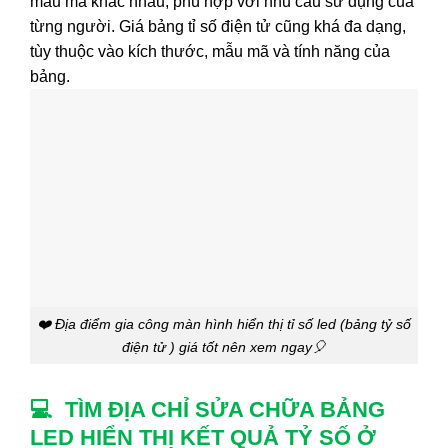
mẫu mã khác nhau, phù hợp với nhu cầu sử dụng của
từng người. Giá bảng tỉ số điện tử cũng khá đa dạng,
tùy thuộc vào kích thước, mẫu mã và tính năng của
bảng.
❤️ Địa điểm gia công màn hình hiển thị tỉ số led (bảng tỷ số
điện tử ) giá tốt nên xem ngay🎈
💻 TÌM ĐỊA CHỈ SỬA CHỮA BẢNG
LED HIỂN THỊ KẾT QUẢ TỶ SỐ Ở