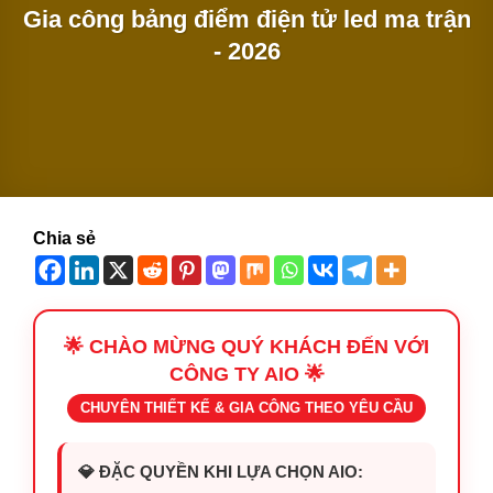
Gia công bảng điểm điện tử led ma trận
- 2026
Chia sẻ
🌟 CHÀO MỪNG QUÝ KHÁCH ĐẾN VỚI
CÔNG TY AIO 🌟
CHUYÊN THIẾT KẾ & GIA CÔNG THEO YÊU CẦU
💎 ĐẶC QUYỀN KHI LỰA CHỌN AIO: