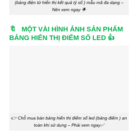
(bảng điện tử hiển thị kết quả tỷ số ) mẫu mã đa dạng –
Nên xem ngay 🌟
🔖 MỘT VÀI HÌNH ẢNH SẢN PHẨM
BẢNG HIỂN THỊ ĐIỂM SỐ LED 👍
👉 Chỗ mua bán bảng hiển thị điểm số led (bảng điểm ) an
toàn khi sử dụng – Phải xem ngay✅