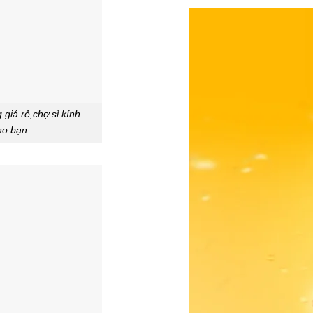
giá rẻ,chợ sỉ kính
cho bạn