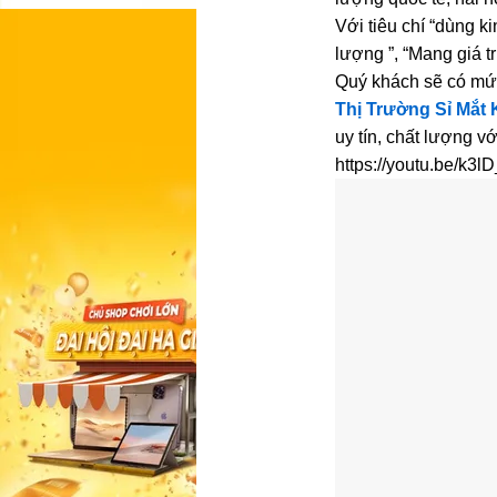
Với tiêu chí “dùng k
lượng ”, “Mang giá t
Quý khách sẽ có mức
Thị Trường Sỉ Mắt 
uy tín, chất lượng v
https://youtu.be/k