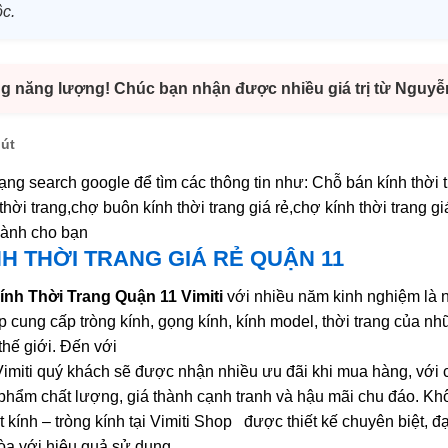
c.
ng năng lượng! Chúc bạn nhận được nhiều giá trị từ Nguy
hút
ng search google để tìm các thông tin như: Chỗ bán kính thời t
 thời trang,chợ buôn kính thời trang giá rẻ,chợ kính thời trang giá
 dành cho bạn
H THỜI TRANG GIÁ RẺ QUẬN 11
nh Thời Trang Quận 11 Vimiti
với nhiều năm kinh nghiệm là 
 cung cấp tròng kính, gọng kính, kính model, thời trang của n
thế giới. Đến với
Vimiti quý khách sẽ được nhận nhiều ưu đãi khi mua hàng, với
phẩm chất lượng, giá thành cạnh tranh và hậu mãi chu đáo. Khô
kính – tròng kính tại Vimiti Shop được thiết kế chuyên biệt, đạ
òa với hiệu quả sử dụng.