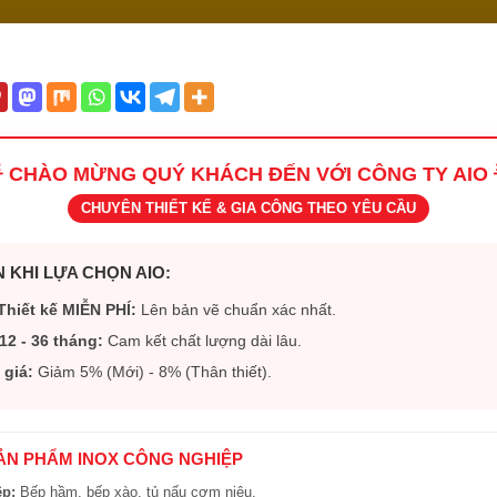
 CHÀO MỪNG QUÝ KHÁCH ĐẾN VỚI CÔNG TY AIO 
CHUYÊN THIẾT KẾ & GIA CÔNG THEO YÊU CẦU
 KHI LỰA CHỌN AIO:
Thiết kế MIỄN PHÍ:
Lên bản vẽ chuẩn xác nhất.
12 - 36 tháng:
Cam kết chất lượng dài lâu.
 giá:
Giảm 5% (Mới) - 8% (Thân thiết).
SẢN PHẨM INOX CÔNG NGHIỆP
ệp:
Bếp hầm, bếp xào, tủ nấu cơm niêu.