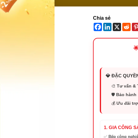
Chia sẻ

💎 ĐẶC QUYỀN
🎨
Tư vấn & 
🛡️
Bảo hành 
💰
Ưu đãi trợ
1. GIA CÔNG 
✅
Bếp công nghi