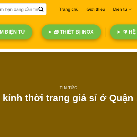
Trang chủ
Giới thiệu
Điện tử
 ĐIỆN TỬ
🧰 THIẾT BỊ INOX
🔰 HỆ
TIN TỨC
kính thời trang giá sỉ ở Quận 