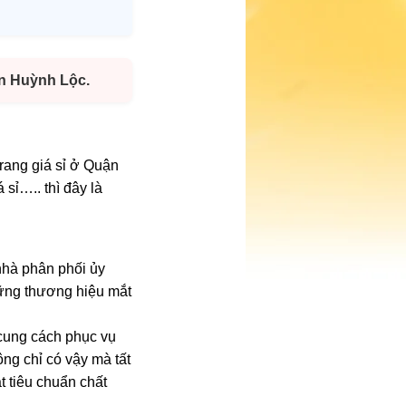
ễn Huỳnh Lộc.
rang giá sỉ ở Quận
 sỉ….. thì đây là
nhà phân phối ủy
hững thương hiệu mắt
 cung cách phục vụ
ng chỉ có vậy mà tất
t tiêu chuẩn chất