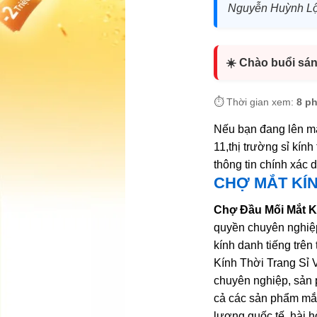
Nguyễn Huỳnh Lộ
☀️ Chào buổi sá
⏱️ Thời gian xem:
8 p
Nếu bạn đang lên mạ
11,thị trường sỉ kính
thông tin chính xác
CHỢ MẮT KÍN
Chợ Đầu Mối Mắt Kí
quyền chuyên nghiệp
kính danh tiếng trên 
Kính Thời Trang Sỉ 
chuyên nghiệp, sản 
cả các sản phẩm mắt 
lượng quốc tế, hài h