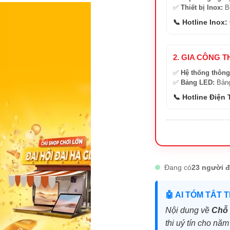
✅
Thiết bị Inox:
Bồ
📞 Hotline Inox:
2. GIA CÔNG T
✅
Hệ thống thông
✅
Bảng LED:
Bảng
📞 Hotline Điện
Đang có
23 người đ
🤖 AI TÓM TẮT 
Nội dung về
Chỗ 
thi uý tín cho năm