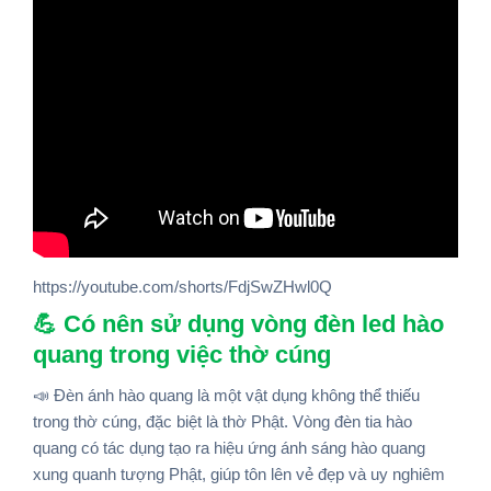
https://youtube.com/shorts/FdjSwZHwl0Q
💪 Có nên sử dụng vòng đèn led hào
quang trong việc thờ cúng
📣 Đèn ánh hào quang là một vật dụng không thể thiếu
trong thờ cúng, đặc biệt là thờ Phật. Vòng đèn tia hào
quang có tác dụng tạo ra hiệu ứng ánh sáng hào quang
xung quanh tượng Phật, giúp tôn lên vẻ đẹp và uy nghiêm