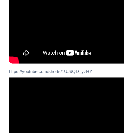
https://youtube.com/shorts/1UJ9QD_yzHY