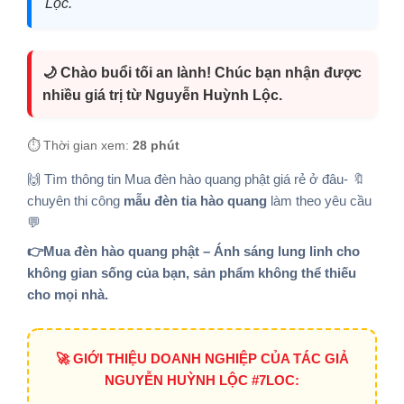
Lộc.
🌙 Chào buổi tối an lành! Chúc bạn nhận được
nhiều giá trị từ Nguyễn Huỳnh Lộc.
⏱️ Thời gian xem:
28 phút
🙌 Tìm thông tin Mua đèn hào quang phật giá rẻ ở đâu- 🔖
chuyên thi công
mẫu đèn tia hào quang
làm theo yêu cầu
💬
👉Mua đèn hào quang phật – Ánh sáng lung linh cho
không gian sống của bạn, sản phẩm không thể thiếu
cho mọi nhà.
🚀 GIỚI THIỆU DOANH NGHIỆP CỦA TÁC GIẢ
NGUYỄN HUỲNH LỘC #7LOC: