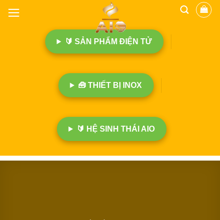
B
ỏ
q
🔰 SẢN PHẨM ĐIỆN TỬ
u
a
n
ộ
🧰 THIẾT BỊ INOX
i
d
u
n
🔰 HỆ SINH THÁI AIO
g