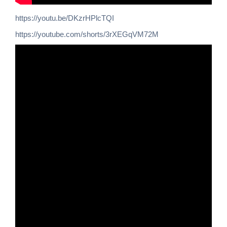
https://youtu.be/DKzrHPlcTQI
https://youtube.com/shorts/3rXEGqVM72M