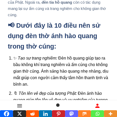
của Phật. Ngoài ra,
đèn tia hồ quang
còn có tác dụng
mang lại sự ấm cúng và trang nghiêm cho không gian thờ
cúng.
📢 Dưới đây là 10 điều nên sử
dụng đèn thờ ánh hào quang
trong thờ cúng:
✨
Tạo sự trang nghiêm:
Đèn hồ quang giúp tạo ra
bầu không khí trang nghiêm và ấm cúng cho không
gian thờ cúng. Ánh sáng hào quang nhẹ nhàng, dịu
mắt giúp con người cảm thấy tâm hồn thanh tịnh và
bình an.
🔖
Tôn lên vẻ đẹp của tượng Phật:
Đèn ánh hào
quang giúp tôn lên vẻ đẹp và uy nghiêm của tượng
Phật. Ánh sáng hào quang giúp làm nổi bật các
Danh mục
Tìm kiếm
Liên hệ
đường nét của tượng Phật, tạo nên một hiệu ứng