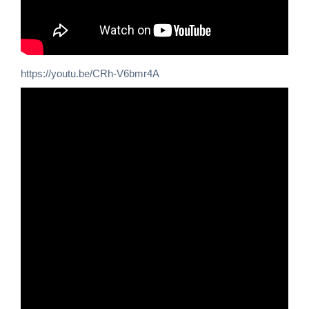
https://youtu.be/CRh-V6bmr4A