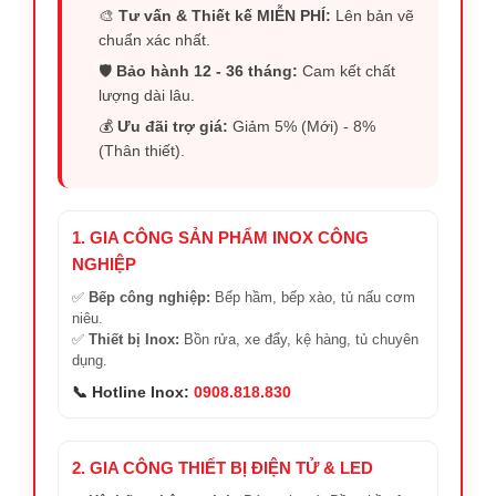
🎨
Tư vấn & Thiết kế MIỄN PHÍ:
Lên bản vẽ
chuẩn xác nhất.
🛡️
Bảo hành 12 - 36 tháng:
Cam kết chất
lượng dài lâu.
💰
Ưu đãi trợ giá:
Giảm 5% (Mới) - 8%
(Thân thiết).
1. GIA CÔNG SẢN PHẨM INOX CÔNG
NGHIỆP
✅
Bếp công nghiệp:
Bếp hầm, bếp xào, tủ nấu cơm
niêu.
✅
Thiết bị Inox:
Bồn rửa, xe đẩy, kệ hàng, tủ chuyên
dụng.
📞 Hotline Inox:
0908.818.830
2. GIA CÔNG THIẾT BỊ ĐIỆN TỬ & LED