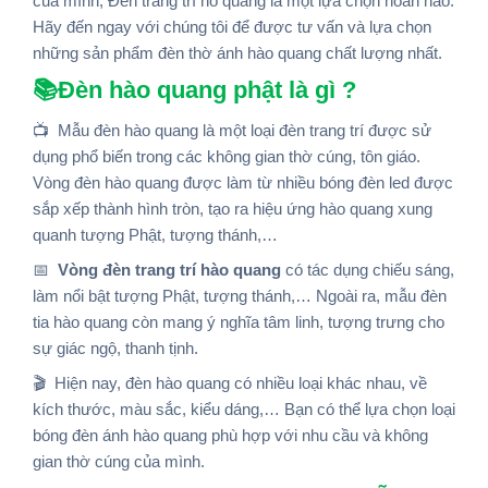
của mình, Đèn trang trí hồ quang là một lựa chọn hoàn hảo.
Hãy đến ngay với chúng tôi để được tư vấn và lựa chọn
những sản phẩm đèn thờ ánh hào quang chất lượng nhất.
📚Đèn hào quang phật là gì ?
📺
Mẫu đèn hào quang là một loại đèn trang trí được sử
dụng phổ biến trong các không gian thờ cúng, tôn giáo.
Vòng đèn hào quang được làm từ nhiều bóng đèn led được
sắp xếp thành hình tròn, tạo ra hiệu ứng hào quang xung
quanh tượng Phật, tượng thánh,…
📅
Vòng đèn trang trí hào quang
có tác dụng chiếu sáng,
làm nổi bật tượng Phật, tượng thánh,… Ngoài ra, mẫu đèn
tia hào quang còn mang ý nghĩa tâm linh, tượng trưng cho
sự giác ngộ, thanh tịnh.
🎬
Hiện nay, đèn hào quang có nhiều loại khác nhau, về
kích thước, màu sắc, kiểu dáng,… Bạn có thể lựa chọn loại
bóng đèn ánh hào quang phù hợp với nhu cầu và không
gian thờ cúng của mình.