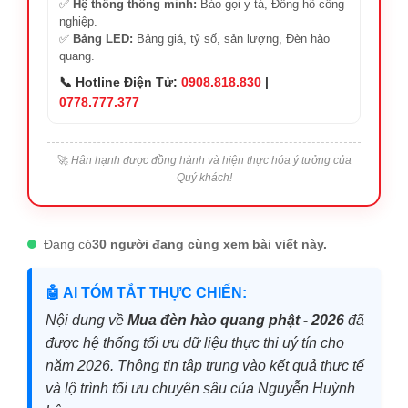
✅
Hệ thống thông minh:
Báo gọi y tá, Đồng hồ công
nghiệp.
✅
Bảng LED:
Bảng giá, tỷ số, sản lượng, Đèn hào
quang.
📞 Hotline Điện Tử:
0908.818.830
|
0778.777.377
🚀
Hân hạnh được đồng hành và hiện thực hóa ý tưởng của
Quý khách!
Đang có
30 người đang cùng xem bài viết này.
🤖 AI TÓM TẮT THỰC CHIẾN:
Nội dung về
Mua đèn hào quang phật - 2026
đã
được hệ thống tối ưu dữ liệu thực thi uý tín cho
năm 2026. Thông tin tập trung vào kết quả thực tế
và lộ trình tối ưu chuyên sâu của Nguyễn Huỳnh