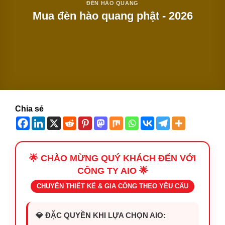
ĐÈN HÀO QUANG
Mua đèn hào quang phật - 2026
Chia sẻ
🌟 CHÀO MỪNG QUÝ KHÁCH ĐẾN VỚI
CÔNG TY AIO 🌟
CHUYÊN THIẾT KẾ & GIA CÔNG THEO YÊU CẦU
💎 ĐẶC QUYỀN KHI LỰA CHỌN AIO: