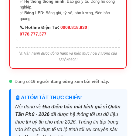
✅
Hệ thống thông minh:
Báo gọi y tá, Đồng hồ công
nghiệp.
✅
Bảng LED:
Bảng giá, tỷ số, sản lượng, Đèn hào
quang.
📞 Hotline Điện Tử:
0908.818.830
|
0778.777.377
🚀
Hân hạnh được đồng hành và hiện thực hóa ý tưởng của
Quý khách!
Đang có
16 người đang cùng xem bài viết này.
🤖 AI TÓM TẮT THỰC CHIẾN:
Nội dung về
Địa điểm bán mắt kính giá sỉ Quận
Tân Phú - 2026
đã được hệ thống tối ưu dữ liệu
thực thi uý tín cho năm 2026. Thông tin tập trung
vào kết quả thực tế và lộ trình tối ưu chuyên sâu