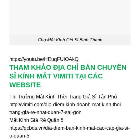
Chợ Mắt Kính Giá Sỉ Bình Thạnh
https://youtu.be/HEuqFUiOAkQ
THAM KHẢO ĐỊA CHỈ BÁN CHUYÊN
SỈ KÍNH MẮT VIMITI TẠI CÁC
WEBSITE
Thị Trường Mắt Kính Thời Trang Giá Sỉ Tân Phú
http://vimiti.com/dia-diem-kinh-doanh-mat-kinh-thoi-
trang-gia-re-nhat-quan-7-sai-gon
Mắt Kính Giá Rẻ Quận 5
https://qcbds.vn/dia-diem-ban-kinh-mat-cao-cap-gia-si-
o-quan-5