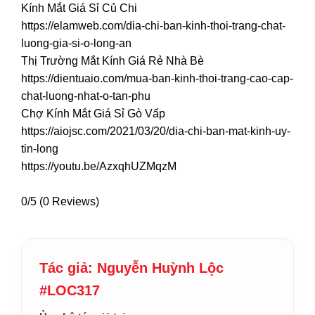
Kính Mắt Giá Sỉ Củ Chi
https://elamweb.com/dia-chi-ban-kinh-thoi-trang-chat-
luong-gia-si-o-long-an
Thị Trường Mắt Kính Giá Rẻ Nhà Bè
https://dientuaio.com/mua-ban-kinh-thoi-trang-cao-cap-
chat-luong-nhat-o-tan-phu
Chợ Kính Mắt Giá Sỉ Gò Vấp
https://aiojsc.com/2021/03/20/dia-chi-ban-mat-kinh-uy-
tin-long
https://youtu.be/AzxqhUZMqzM
0/5
(0 Reviews)
Tác giả: Nguyễn Huỳnh Lộc
#LOC317