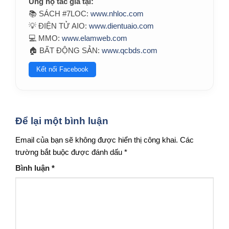
Ủng hộ tác giả tại:
📚 SÁCH #7LOC:
www.nhloc.com
💡 ĐIỆN TỬ AIO:
www.dientuaio.com
💻 MMO:
www.elamweb.com
🏠 BẤT ĐỘNG SẢN:
www.qcbds.com
Kết nối Facebook
Để lại một bình luận
Email của bạn sẽ không được hiển thị công khai.
Các
trường bắt buộc được đánh dấu
*
Bình luận
*