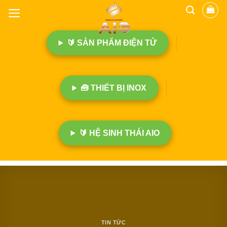
B
ỏ
q
🔰 SẢN PHẨM ĐIỆN TỬ
u
a
n
ộ
🧰 THIẾT BỊ INOX
i
d
u
n
🔰 HỆ SINH THÁI AIO
g
TIN TỨC