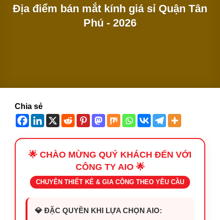
Địa điểm bán mắt kính giá sỉ Quận Tân
Phú - 2026
Chia sẻ
🌟 CHÀO MỪNG QUÝ KHÁCH ĐẾN VỚI
CÔNG TY AIO 🌟
CHUYÊN THIẾT KẾ & GIA CÔNG THEO YÊU CẦU
💎 ĐẶC QUYỀN KHI LỰA CHỌN AIO: