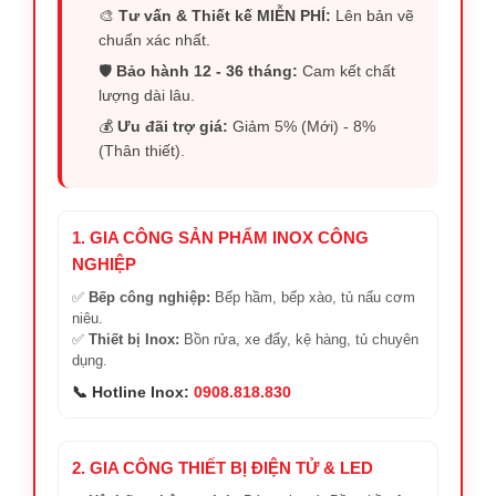
🎨
Tư vấn & Thiết kế MIỄN PHÍ:
Lên bản vẽ
chuẩn xác nhất.
🛡️
Bảo hành 12 - 36 tháng:
Cam kết chất
lượng dài lâu.
💰
Ưu đãi trợ giá:
Giảm 5% (Mới) - 8%
(Thân thiết).
1. GIA CÔNG SẢN PHẨM INOX CÔNG
NGHIỆP
✅
Bếp công nghiệp:
Bếp hầm, bếp xào, tủ nấu cơm
niêu.
✅
Thiết bị Inox:
Bồn rửa, xe đẩy, kệ hàng, tủ chuyên
dụng.
📞 Hotline Inox:
0908.818.830
2. GIA CÔNG THIẾT BỊ ĐIỆN TỬ & LED