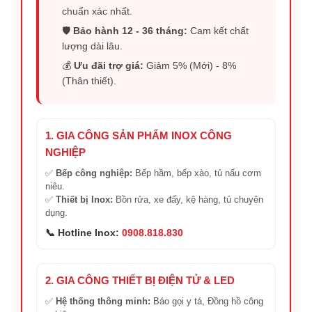
chuẩn xác nhất.
🛡️
Bảo hành 12 - 36 tháng:
Cam kết chất
lượng dài lâu.
💰
Ưu đãi trợ giá:
Giảm 5% (Mới) - 8%
(Thân thiết).
1. GIA CÔNG SẢN PHẨM INOX CÔNG
NGHIỆP
✅
Bếp công nghiệp:
Bếp hầm, bếp xào, tủ nấu cơm
niêu.
✅
Thiết bị Inox:
Bồn rửa, xe đẩy, kệ hàng, tủ chuyên
dụng.
📞 Hotline Inox:
0908.818.830
2. GIA CÔNG THIẾT BỊ ĐIỆN TỬ & LED
✅
Hệ thống thông minh:
Báo gọi y tá, Đồng hồ công