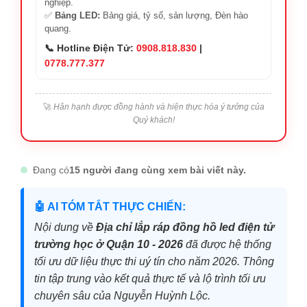
nghiệp.
✅
Bảng LED:
Bảng giá, tỷ số, sản lượng, Đèn hào
quang.
📞 Hotline Điện Tử:
0908.818.830
|
0778.777.377
🚀
Hân hạnh được đồng hành và hiện thực hóa ý tưởng của
Quý khách!
Đang có
15 người đang cùng xem bài viết này.
🤖 AI TÓM TẮT THỰC CHIẾN:
Nội dung về
Địa chỉ lắp ráp đồng hồ led điện tử
trường học ở Quận 10 - 2026
đã được hệ thống
tối ưu dữ liệu thực thi uý tín cho năm 2026. Thông
tin tập trung vào kết quả thực tế và lộ trình tối ưu
chuyên sâu của Nguyễn Huỳnh Lộc.