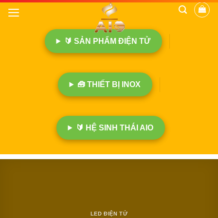
B
ỏ
q
🔰 SẢN PHẨM ĐIỆN TỬ
u
a
n
ộ
🧰 THIẾT BỊ INOX
i
d
u
n
🔰 HỆ SINH THÁI AIO
g
LED ĐIỆN TỬ