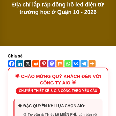
Địa chỉ lắp ráp đồng hồ led điện tử
trường học ở Quận 10 - 2026
Chia sẻ
🌟 CHÀO MỪNG QUÝ KHÁCH ĐẾN VỚI
CÔNG TY AIO 🌟
CHUYÊN THIẾT KẾ & GIA CÔNG THEO YÊU CẦU
💎 ĐẶC QUYỀN KHI LỰA CHỌN AIO:
🎨
Tư vấn & Thiết kế MIỄN PHÍ:
Lên bản vẽ