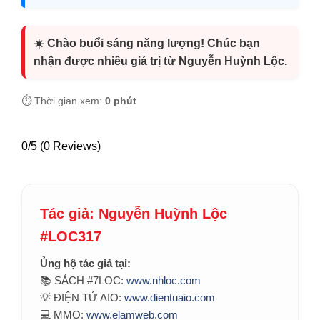
☀️ Chào buổi sáng năng lượng! Chúc bạn
nhận được nhiều giá trị từ Nguyễn Huỳnh Lộc.
⏱️ Thời gian xem:
0 phút
0/5
(0 Reviews)
Tác giả: Nguyễn Huỳnh Lộc
#LOC317
Ủng hộ tác giả tại:
📚 SÁCH #7LOC:
www.nhloc.com
💡 ĐIỆN TỬ AIO:
www.dientuaio.com
💻 MMO:
www.elamweb.com