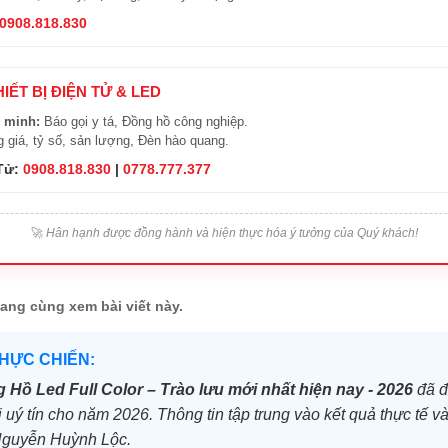
0908.818.830
HIẾT BỊ ĐIỆN TỬ & LED
 minh:
Báo gọi y tá, Đồng hồ công nghiệp.
 giá, tỷ số, sản lượng, Đèn hào quang.
 Tử:
0908.818.830
|
0778.777.377
🚀
Hân hạnh được đồng hành và hiện thực hóa ý tưởng của Quý khách!
ang cùng xem bài viết này.
THỰC CHIẾN:
 Hồ Led Full Color – Trào lưu mới nhất hiện nay - 2026
đã đ
i uý tín cho năm 2026. Thông tin tập trung vào kết quả thực tế và 
Nguyễn Huỳnh Lộc.