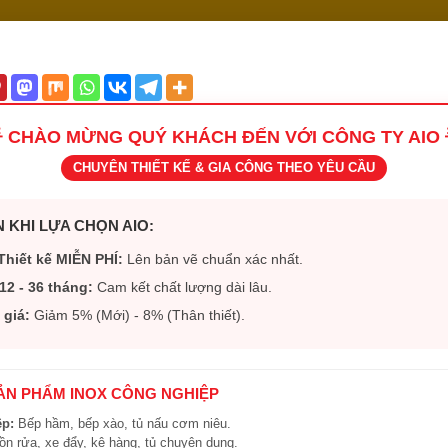
 CHÀO MỪNG QUÝ KHÁCH ĐẾN VỚI CÔNG TY AIO 
CHUYÊN THIẾT KẾ & GIA CÔNG THEO YÊU CẦU
 KHI LỰA CHỌN AIO:
Thiết kế MIỄN PHÍ:
Lên bản vẽ chuẩn xác nhất.
12 - 36 tháng:
Cam kết chất lượng dài lâu.
 giá:
Giảm 5% (Mới) - 8% (Thân thiết).
SẢN PHẨM INOX CÔNG NGHIỆP
ệp:
Bếp hầm, bếp xào, tủ nấu cơm niêu.
n rửa, xe đẩy, kệ hàng, tủ chuyên dụng.