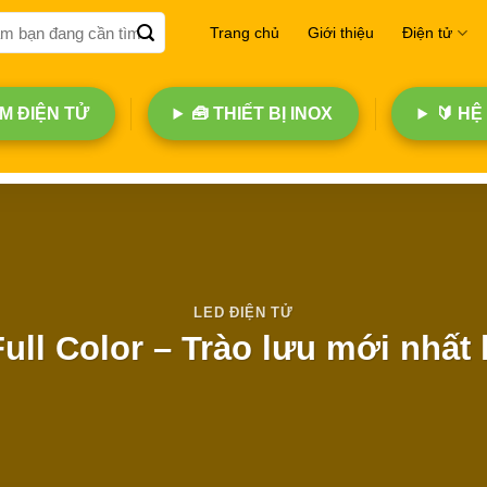
Trang chủ
Giới thiệu
Điện tử
 ĐIỆN TỬ
🧰 THIẾT BỊ INOX
🔰 HỆ
LED ĐIỆN TỬ
ll Color – Trào lưu mới nhất 