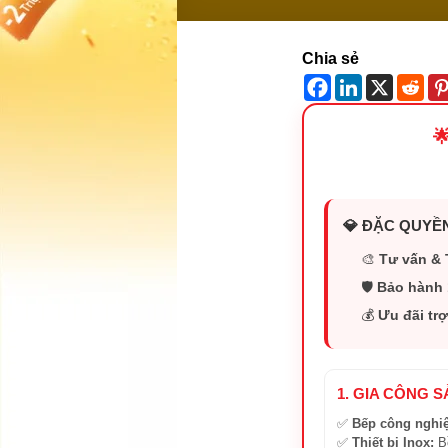
Chia sẻ

💎 ĐẶC QUYỀN
🎨
Tư vấn & 
🛡️
Bảo hành 
💰
Ưu đãi trợ
1. GIA CÔNG 
✅
Bếp công nghi
✅
Thiết bị Inox:
Bồ