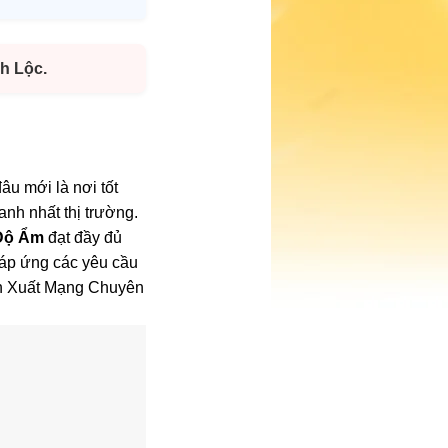
h Lộc.
âu mới là nơi tốt
nh nhất thị trường.
 Độ Ẩm
đạt đầy đủ
đáp ứng các yêu cầu
ản Xuất Mạng Chuyên