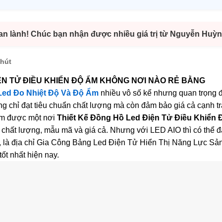
 an lành! Chúc bạn nhận được nhiều giá trị từ Nguyễn Huỳn
phút
ỆN TỬ ĐIỀU KHIỂN ĐỘ ẨM KHÔNG NƠI NÀO RẺ BẰNG
Led Đo Nhiệt Độ Và Độ Ẩm
nhiều vô số kể nhưng quan trọng đ
g chỉ đạt tiêu chuẩn chất lượng mà còn đảm bảo giá cả cạnh tra
ìm được một nơi
Thiết Kế Đồng Hồ Led Điện Tử Điều Khiển
ề chất lượng, mẫu mã và giá cả. Nhưng với LED AIO thì có thể 
g, là địa chỉ Gia Công Bảng Led Điện Tử Hiển Thị Năng Lực S
t nhất hiện nay.