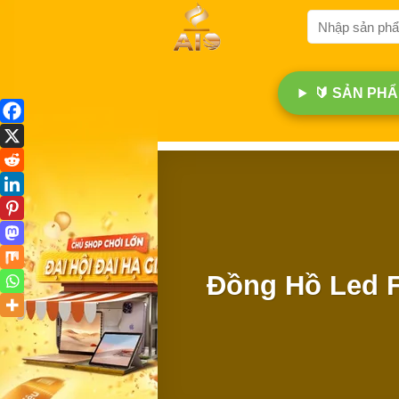
Bỏ
Tìm
qua
kiếm:
nội
dung
🔰 SẢN PHẨM
Đồng Hồ Led Fu