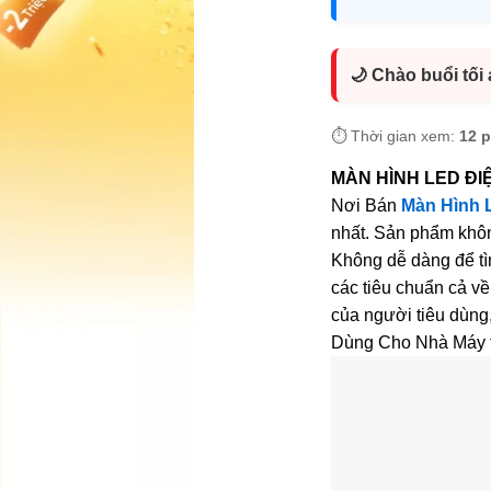
🌙 Chào buổi tối
⏱️ Thời gian xem:
12 
MÀN HÌNH LED ĐI
Nơi Bán
Màn Hình 
nhất. Sản phẩm khôn
Không dễ dàng để t
các tiêu chuẩn cả v
của người tiêu dùn
Dùng Cho Nhà Máy tố