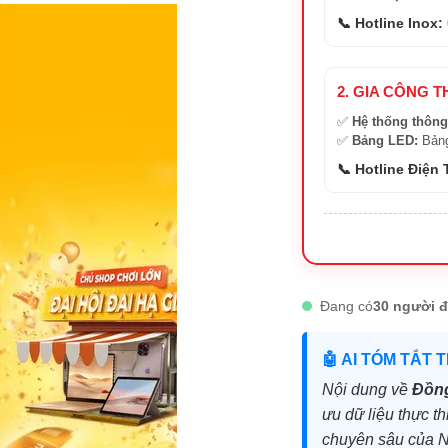
📞 Hotline Inox:
2. GIA CÔNG T
✅
Hệ thống thông
✅
Bảng LED:
Bảng
📞 Hotline Điện
Đang có
30 người đ
🤖 AI TÓM TẮT 
Nội dung về
Đồng
ưu dữ liệu thực th
chuyên sâu của 