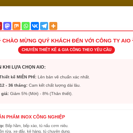
 CHÀO MỪNG QUÝ KHÁCH ĐẾN VỚI CÔNG TY AIO 
CHUYÊN THIẾT KẾ & GIA CÔNG THEO YÊU CẦU
 KHI LỰA CHỌN AIO:
Thiết kế MIỄN PHÍ:
Lên bản vẽ chuẩn xác nhất.
12 - 36 tháng:
Cam kết chất lượng dài lâu.
 giá:
Giảm 5% (Mới) - 8% (Thân thiết).
SẢN PHẨM INOX CÔNG NGHIỆP
ệp:
Bếp hầm, bếp xào, tủ nấu cơm niêu.
n rửa, xe đẩy, kệ hàng, tủ chuyên dụng.