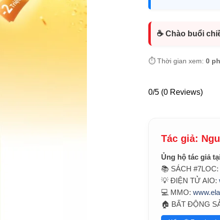
☕ Chào buổi chi
⏱️ Thời gian xem:
0 p
0/5
(0 Reviews)
Tác giả: Ng
Ủng hộ tác giả tạ
📚 SÁCH #7LOC
💡 ĐIỆN TỬ AIO:
💻 MMO:
www.el
🏠 BẤT ĐỘNG S