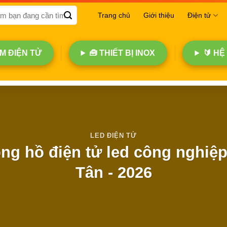
Trang chủ
Giới thiệu
Điện tử
 ĐIỆN TỬ
🧰 THIẾT BỊ INOX
🔰 HỆ
LED ĐIỆN TỬ
ồng hồ điện tử led công nghiệp 
Tân - 2026