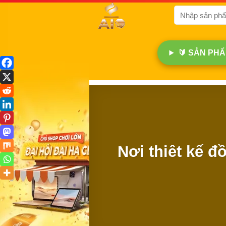
Bỏ
Tìm
qua
kiếm:
nội
dung
🔰 SẢN PHẨM
Nơi thiêt kế đ