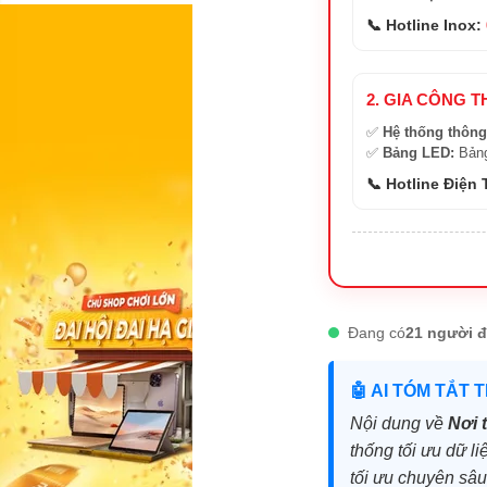
📞 Hotline Inox:
2. GIA CÔNG T
✅
Hệ thống thông
✅
Bảng LED:
Bảng
📞 Hotline Điện
Đang có
21 người đ
🤖 AI TÓM TẮT 
Nội dung về
Nơi 
thống tối ưu dữ li
tối ưu chuyên sâ