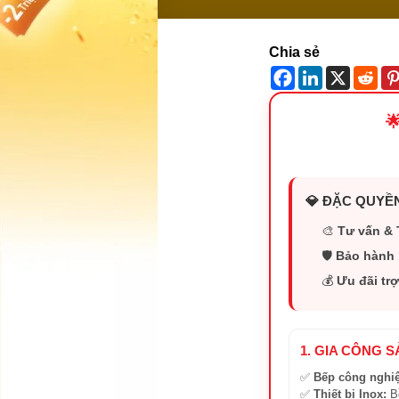
Chia sẻ

💎 ĐẶC QUYỀN
🎨
Tư vấn & 
🛡️
Bảo hành 
💰
Ưu đãi trợ
1. GIA CÔNG 
✅
Bếp công nghi
✅
Thiết bị Inox:
Bồ