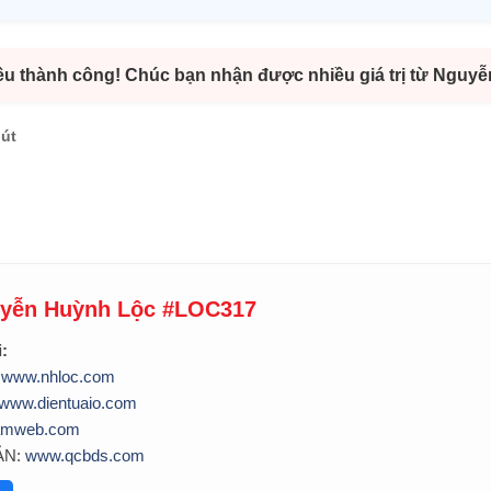
ều thành công! Chúc bạn nhận được nhiều giá trị từ Nguy
hút
uyễn Huỳnh Lộc #LOC317
i:
:
www.nhloc.com
www.dientuaio.com
amweb.com
ẢN:
www.qcbds.com