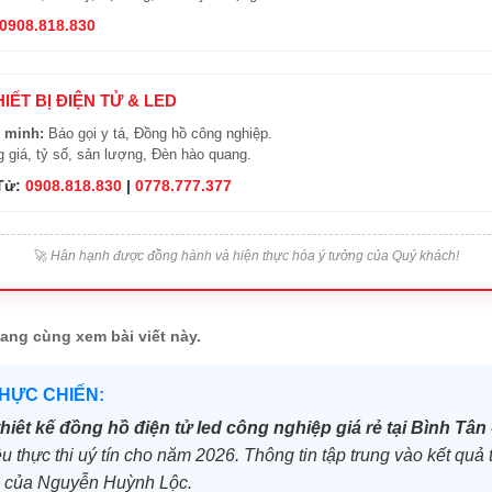
0908.818.830
HIẾT BỊ ĐIỆN TỬ & LED
 minh:
Báo gọi y tá, Đồng hồ công nghiệp.
 giá, tỷ số, sản lượng, Đèn hào quang.
 Tử:
0908.818.830
|
0778.777.377
🚀
Hân hạnh được đồng hành và hiện thực hóa ý tưởng của Quý khách!
ang cùng xem bài viết này.
THỰC CHIẾN:
thiêt kế đồng hồ điện tử led công nghiệp giá rẻ tại Bình Tân 
ệu thực thi uý tín cho năm 2026. Thông tin tập trung vào kết quả t
u của Nguyễn Huỳnh Lộc.