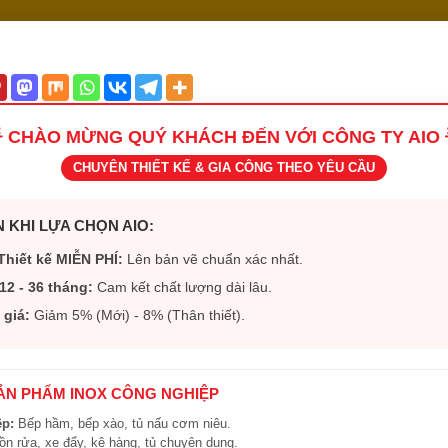
 CHÀO MỪNG QUÝ KHÁCH ĐẾN VỚI CÔNG TY AIO 
CHUYÊN THIẾT KẾ & GIA CÔNG THEO YÊU CẦU
 KHI LỰA CHỌN AIO:
Thiết kế MIỄN PHÍ:
Lên bản vẽ chuẩn xác nhất.
12 - 36 tháng:
Cam kết chất lượng dài lâu.
 giá:
Giảm 5% (Mới) - 8% (Thân thiết).
SẢN PHẨM INOX CÔNG NGHIỆP
ệp:
Bếp hầm, bếp xào, tủ nấu cơm niêu.
n rửa, xe đẩy, kệ hàng, tủ chuyên dụng.