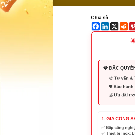
Chia sẻ

💎 ĐẶC QUYỀN
🎨
Tư vấn & 
🛡️
Bảo hành 
💰
Ưu đãi trợ
1. GIA CÔNG 
✅
Bếp công nghi
✅
Thiết bị Inox:
Bồ