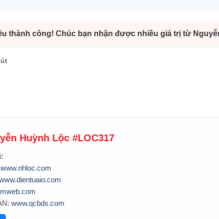
ều thành công! Chúc bạn nhận được nhiều giá trị từ Nguy
hút
uyễn Huỳnh Lộc #LOC317
i:
:
www.nhloc.com
www.dientuaio.com
amweb.com
ẢN:
www.qcbds.com