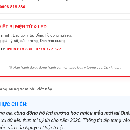
0908.818.830
HIẾT BỊ ĐIỆN TỬ & LED
 minh:
Báo gọi y tá, Đồng hồ công nghiệp.
 giá, tỷ số, sản lượng, Đèn hào quang.
 Tử:
0908.818.830
|
0778.777.377
🚀
Hân hạnh được đồng hành và hiện thực hóa ý tưởng của Quý khách!
ang cùng xem bài viết này.
THỰC CHIẾN:
g gia công đồng hồ led trường học nhiều mẫu mới tại Quận
ưu dữ liệu thực thi uý tín cho năm 2026. Thông tin tập trung vào
huyên sâu của Nguyễn Huỳnh Lộc.