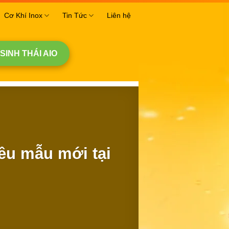
Cơ Khí Inox
Tin Tức
Liên hệ
 SINH THÁI AIO
ều mẫu mới tại