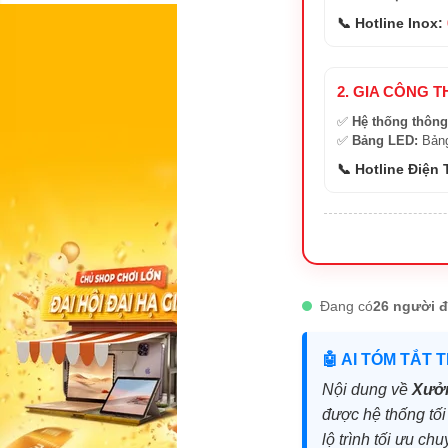
📞 Hotline Inox:
2. GIA CÔNG T
✅
Hệ thống thông
✅
Bảng LED:
Bảng
📞 Hotline Điện
Đang có
26 người đ
🤖 AI TÓM TẮT 
Nội dung về
Xưởn
được hệ thống tối 
lộ trình tối ưu c