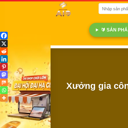
Bỏ
Tìm
qua
kiếm:
nội
dung
🔰 SẢN PHẨM
Xưởng gia côn