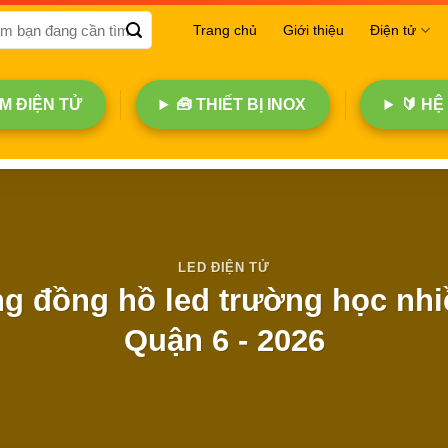
Trang chủ
Giới thiệu
Điện tử
 ĐIỆN TỬ
🧰 THIẾT BỊ INOX
🔰 HỆ
LED ĐIỆN TỬ
g đồng hồ led trường học nhi
Quận 6 - 2026