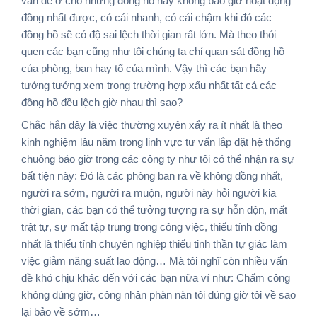
vấn đề ở chỗ những đồng hồ này không bao giờ hoạt động
đồng nhất được, có cái nhanh, có cái chậm khi đó các
đồng hồ sẽ có độ sai lệch thời gian rất lớn. Mà theo thói
quen các bạn cũng như tôi chúng ta chỉ quan sát đồng hồ
của phòng, ban hay tổ của mình. Vậy thì các bạn hãy
tưởng tưởng xem trong trường hợp xấu nhất tất cả các
đồng hồ đều lệch giờ nhau thì sao?
Chắc hẳn đây là việc thường xuyên xẩy ra ít nhất là theo
kinh nghiệm lâu năm trong linh vực tư vấn lắp đặt hệ thống
chuông báo giờ trong các công ty như tôi có thể nhận ra sự
bất tiện này: Đó là các phòng ban ra về không đồng nhất,
người ra sớm, người ra muộn, người này hỏi người kia
thời gian, các bạn có thể tưởng tượng ra sự hỗn độn, mất
trật tự, sự mất tập trung trong công việc, thiếu tính đồng
nhất là thiếu tính chuyên nghiệp thiếu tinh thần tự giác làm
việc giảm năng suất lao động… Mà tôi nghĩ còn nhiều vấn
đề khó chịu khác đến với các bạn nữa ví như: Chấm công
không đúng giờ, công nhân phàn nàn tôi đúng giờ tôi về sao
lại bảo về sớm…