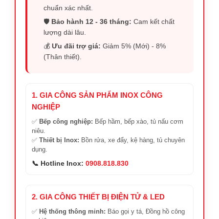
chuẩn xác nhất.
🛡️
Bảo hành 12 - 36 tháng:
Cam kết chất
lượng dài lâu.
💰
Ưu đãi trợ giá:
Giảm 5% (Mới) - 8%
(Thân thiết).
1. GIA CÔNG SẢN PHẨM INOX CÔNG
NGHIỆP
✅
Bếp công nghiệp:
Bếp hầm, bếp xào, tủ nấu cơm
niêu.
✅
Thiết bị Inox:
Bồn rửa, xe đẩy, kệ hàng, tủ chuyên
dụng.
📞 Hotline Inox:
0908.818.830
2. GIA CÔNG THIẾT BỊ ĐIỆN TỬ & LED
✅
Hệ thống thông minh:
Báo gọi y tá, Đồng hồ công