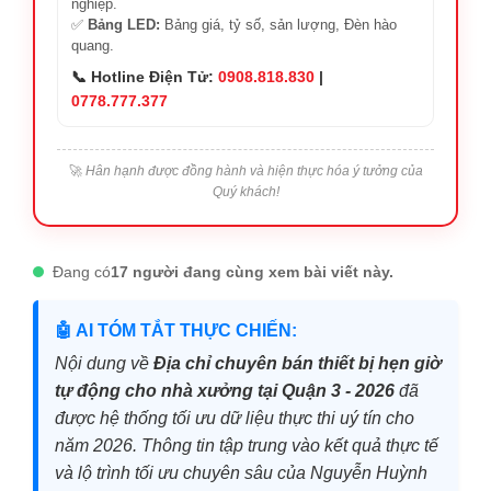
nghiệp.
✅
Bảng LED:
Bảng giá, tỷ số, sản lượng, Đèn hào
quang.
📞 Hotline Điện Tử:
0908.818.830
|
0778.777.377
🚀
Hân hạnh được đồng hành và hiện thực hóa ý tưởng của
Quý khách!
Đang có
17 người đang cùng xem bài viết này.
🤖 AI TÓM TẮT THỰC CHIẾN:
Nội dung về
Địa chỉ chuyên bán thiết bị hẹn giờ
tự động cho nhà xưởng tại Quận 3 - 2026
đã
được hệ thống tối ưu dữ liệu thực thi uý tín cho
năm 2026. Thông tin tập trung vào kết quả thực tế
và lộ trình tối ưu chuyên sâu của Nguyễn Huỳnh