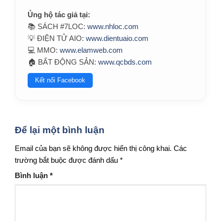
Ủng hộ tác giả tại:
📚 SÁCH #7LOC:
www.nhloc.com
💡 ĐIỆN TỬ AIO:
www.dientuaio.com
💻 MMO:
www.elamweb.com
🏠 BẤT ĐỘNG SẢN:
www.qcbds.com
Kết nối Facebook
Để lại một bình luận
Email của bạn sẽ không được hiển thị công khai.
Các
trường bắt buộc được đánh dấu
*
Bình luận
*