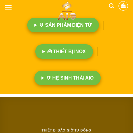
B
ỏ
q
🔰 SẢN PHẨM ĐIỆN TỬ
u
a
n
ộ
🧰 THIẾT BỊ INOX
i
d
u
n
🔰 HỆ SINH THÁI AIO
g
THIẾT BỊ BÁO GIỜ TỰ ĐỘNG