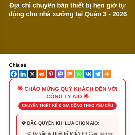
Địa chỉ chuyên bán thiết bị hẹn giờ tự
động cho nhà xưởng tại Quận 3 - 2026
Chia sẻ
🌟 CHÀO MỪNG QUÝ KHÁCH ĐẾN VỚI
CÔNG TY AIO 🌟
CHUYÊN THIẾT KẾ & GIA CÔNG THEO YÊU CẦU
💎 ĐẶC QUYỀN KHI LỰA CHỌN AIO:
🎨
Tư vấn & Thiết kế MIỄN PHÍ:
Lên bản vẽ