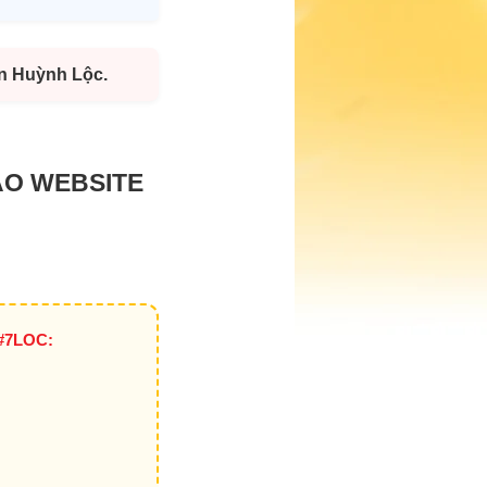
ễn Huỳnh Lộc.
ẠO WEBSITE
#7LOC: