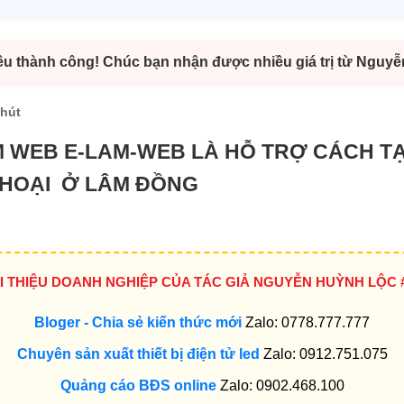
ều thành công! Chúc bạn nhận được nhiều giá trị từ Nguy
phút
M WEB E-LAM-WEB LÀ HỖ TRỢ CÁCH T
THOẠI Ở LÂM ĐỒNG
ỚI THIỆU DOANH NGHIỆP CỦA TÁC GIẢ NGUYỄN HUỲNH LỘC 
Bloger - Chia sẻ kiến thức mới
Zalo: 0778.777.777
Chuyên sản xuất thiết bị điện tử led
Zalo: 0912.751.075
Quảng cáo BĐS online
Zalo: 0902.468.100