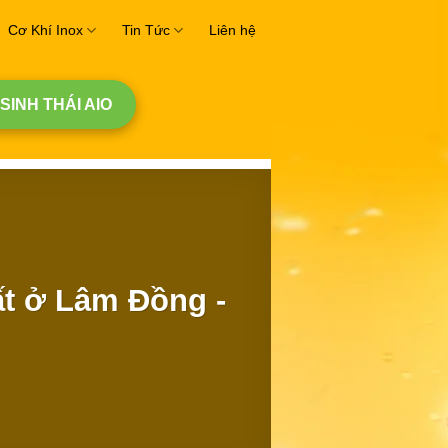
Cơ Khí Inox
Tin Tức
Liên hệ
 SINH THÁI AIO
ất ở Lâm Đồng -