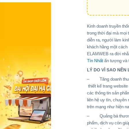
Kinh doanh truyền th
trong thời đại mà mọi 
diễn ra, người làm k
khách hầng một cách n
ELAMWEB ra đời nhằm
Tín Nhất
ấn tượng và 
LÝ DO VÌ SAO NÊ
– Tăng doanh thu bán
thiết kế trang websit
các thông tin sản phẩ
liên hệ uy tín, chuyê
trên mạng như hiện na
– Quảng bá thương hi
phẩm, dịch vụ còn giú