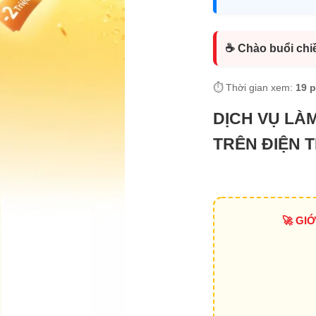
☕ Chào buổi chi
⏱️ Thời gian xem:
19 
DỊCH VỤ LÀ
TRÊN ĐIỆN 
🚀 GI