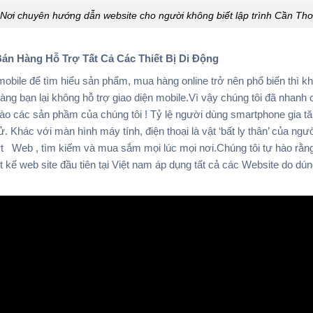
Nơi chuyên hướng dẫn website cho người không biết lập trình Cần Thơ
án Hàng Hỗ Trợ Tất Cả Các Thiết Bị Di Động
obile để tìm hiểu sản phẩm, mua hàng online trở nên phổ biến thì khô
 bạn lại không hỗ trợ giao diện mobile.Vì vậy chúng tôi đã nhanh
ào các sản phầm của chúng tôi ! Tỷ lệ người dùng smartphone gia t
. Khác với màn hình máy tính, điện thoại là vật ‘bất ly thân’ của ngư
t Web , tìm kiếm và mua sắm mọi lúc mọi nơi.Chúng tôi tự hào rằng :
 kế web site đầu tiên tại Việt nam áp dụng tất cả các Website do dúng