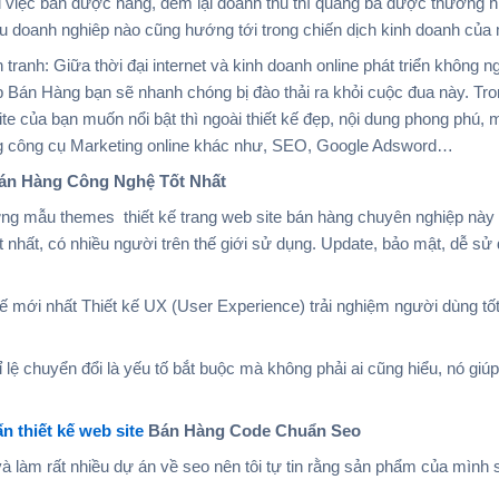
 việc bán được hàng, đem lại doanh thu thì quảng bá được thương h
ều doanh nghiêp nào cũng hướng tới trong chiến dịch kinh doanh của
anh: Giữa thời đại internet và kinh doanh online phát triển không 
Bán Hàng bạn sẽ nhanh chóng bị đào thải ra khỏi cuộc đua này. Tro
 của bạn muốn nổi bật thì ngoài thiết kế đẹp, nội dung phong phú, m
g công cụ Marketing online khác như, SEO, Google Adsword…
Bán Hàng Công Nghệ Tốt Nhất
ng mẫu themes thiết kế trang web site bán hàng chuyên nghiệp này 
 nhất, có nhiều người trên thế giới sử dụng. Update, bảo mật, dễ sử 
ế mới nhất Thiết kế UX (User Experience) trải nghiệm người dùng tốt n
 tỉ lệ chuyển đổi là yếu tố bắt buộc mà không phải ai cũng hiểu, nó giú
 thiết kế web site
Bán Hàng Code Chuẩn Seo
à làm rất nhiều dự án về seo nên tôi tự tin rằng sản phẩm của mình 