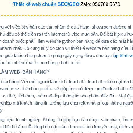
Thiết kế web chuẩn SEO/GEO
Zalo: 056789.5670
ống với việc bày bán các sản phẩm ở cửa hàng, showroom dường như
thứ đều có thể diễn ra trên internet từ việc mua bán. Để bắt kịp xu h
inh doanh buộc phải làm website python bán hàng để đưa các mặt hà
hanh nhất. Đó cũng là lý do dịch vụ thiết kế website bán hàng của T
 giúp khách hàng doanh nghiệp gây dựng được cho bạn
lập trình
thu hút nhiều khách mua hàng nhất có thể.
N LÀM WEB BÁN HÀNG?
 hàng: Với mỗi người làm kinh doanh thì doanh thu luôn đặt lên h
e wordpress bán hàng online sẽ giúp bạn có được nguồn doanh thu đ
m cụ thể, hình ảnh, mẫu mã đẹp, thông tin sản phẩm đầy đủ…Một địa
n nghiệp mà khách hàng tin tưởng lựa chọn giữa hàng loạt những ngườ
y.
ệu doanh nghiệp: Không chỉ giúp bạn bán được sản phẩm, làm we
p khách hàng dễ dàng tiếp cận các chương trình khuyến mại, dịch v