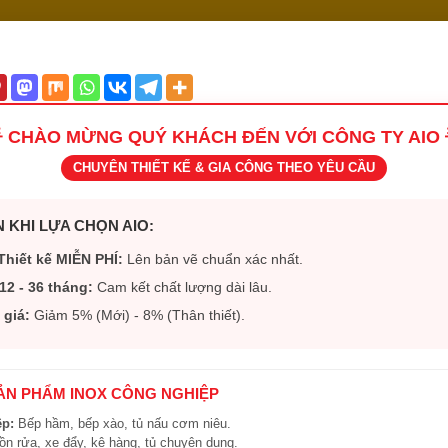
 CHÀO MỪNG QUÝ KHÁCH ĐẾN VỚI CÔNG TY AIO 
CHUYÊN THIẾT KẾ & GIA CÔNG THEO YÊU CẦU
 KHI LỰA CHỌN AIO:
Thiết kế MIỄN PHÍ:
Lên bản vẽ chuẩn xác nhất.
12 - 36 tháng:
Cam kết chất lượng dài lâu.
 giá:
Giảm 5% (Mới) - 8% (Thân thiết).
SẢN PHẨM INOX CÔNG NGHIỆP
ệp:
Bếp hầm, bếp xào, tủ nấu cơm niêu.
n rửa, xe đẩy, kệ hàng, tủ chuyên dụng.