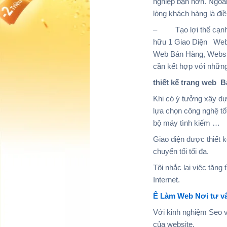
nghiệp bạn hơn. Ngoài
lòng khách hàng là đi
– Tạo lợi thế cạnh tr
hữu 1 Giao Diện Web 
Web Bán Hàng, Website
cần kết hợp với nhữn
thiết kế trang web 
Khi có ý tưởng xây dự
lựa chọn công nghệ tốt
bộ máy tình kiếm …
Giao diện được thiết k
chuyển tổi tối đa.
Tôi nhắc lại việc tăng
Internet.
Ê Làm Web Nơi tư vấn
Với kinh nghiệm Seo v
của website.