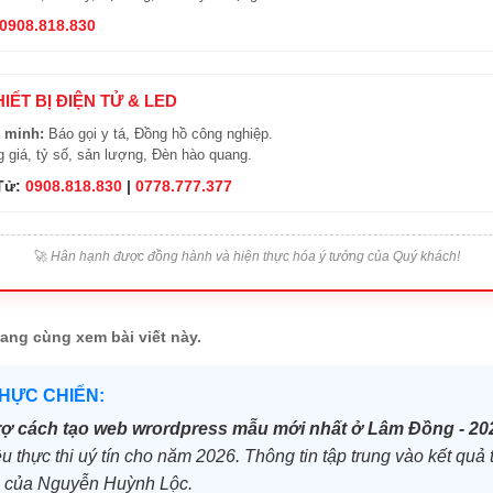
0908.818.830
HIẾT BỊ ĐIỆN TỬ & LED
 minh:
Báo gọi y tá, Đồng hồ công nghiệp.
 giá, tỷ số, sản lượng, Đèn hào quang.
 Tử:
0908.818.830
|
0778.777.377
🚀
Hân hạnh được đồng hành và hiện thực hóa ý tưởng của Quý khách!
ang cùng xem bài viết này.
THỰC CHIẾN:
rợ cách tạo web wrordpress mẫu mới nhất ở Lâm Đồng - 20
ệu thực thi uý tín cho năm 2026. Thông tin tập trung vào kết quả t
u của Nguyễn Huỳnh Lộc.