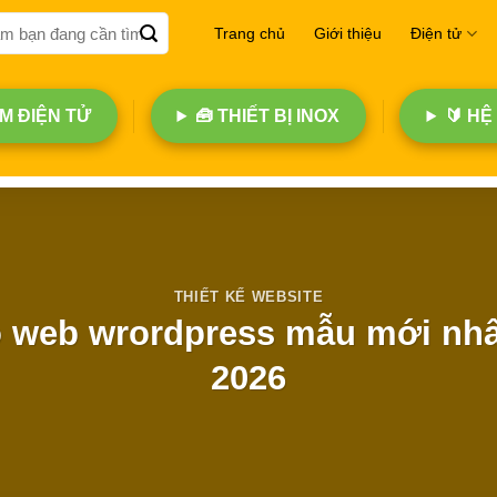
Trang chủ
Giới thiệu
Điện tử
 ĐIỆN TỬ
🧰 THIẾT BỊ INOX
🔰 HỆ
THIẾT KẾ WEBSITE
o web wrordpress mẫu mới nh
2026