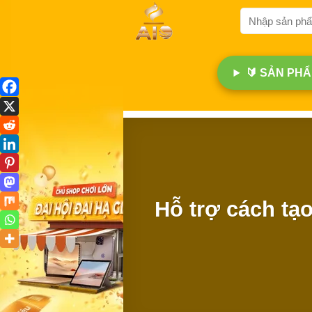
Bỏ
Tìm
qua
kiếm:
nội
dung
🔰 SẢN PHẨM
Hỗ trợ cách tạ