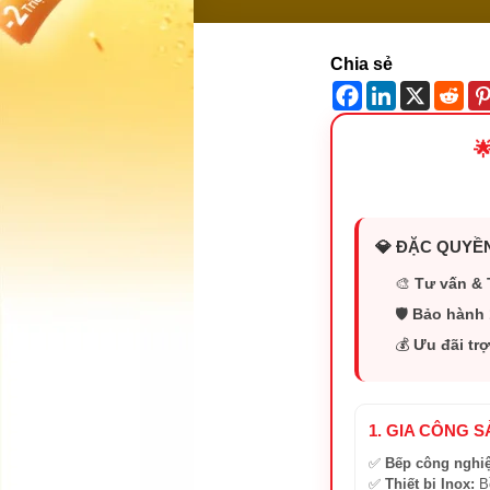
Chia sẻ

💎 ĐẶC QUYỀN
🎨
Tư vấn & 
🛡️
Bảo hành 
💰
Ưu đãi trợ
1. GIA CÔNG 
✅
Bếp công nghi
✅
Thiết bị Inox:
Bồ