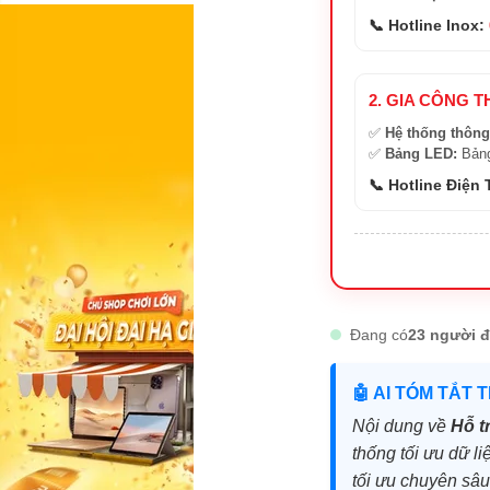
📞 Hotline Inox:
2. GIA CÔNG T
✅
Hệ thống thông
✅
Bảng LED:
Bảng
📞 Hotline Điện
Đang có
23 người đ
🤖 AI TÓM TẮT 
Nội dung về
Hỗ t
thống tối ưu dữ li
tối ưu chuyên sâ