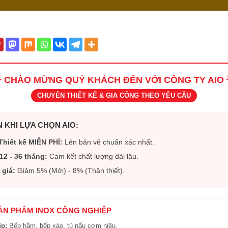
 CHÀO MỪNG QUÝ KHÁCH ĐẾN VỚI CÔNG TY AIO 
CHUYÊN THIẾT KẾ & GIA CÔNG THEO YÊU CẦU
 KHI LỰA CHỌN AIO:
Thiết kế MIỄN PHÍ:
Lên bản vẽ chuẩn xác nhất.
12 - 36 tháng:
Cam kết chất lượng dài lâu.
 giá:
Giảm 5% (Mới) - 8% (Thân thiết).
SẢN PHẨM INOX CÔNG NGHIỆP
ệp:
Bếp hầm, bếp xào, tủ nấu cơm niêu.