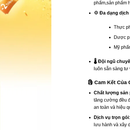
phẩm,sản phẩm h
💠 Đa dạng dịch
Thực ph
Dược ph
Mỹ phẩm
🌡️ Đội ngũ chuy
luôn sẵn sàng tư 
🗿 Cam Kết Của 
Chất lượng sả
tăng cường
đều đ
an toàn và hiệu q
Dịch vụ trọn gói
lưu hành và xây 