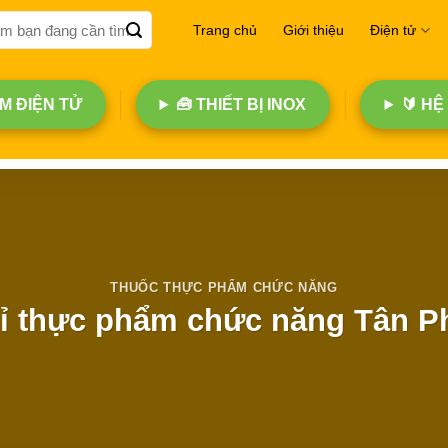
Trang chủ
Giới thiệu
Điện tử
 ĐIỆN TỬ
🧰 THIẾT BỊ INOX
🔰 HỆ
THUỐC THỰC PHẨM CHỨC NĂNG
 thực phẩm chức năng Tân Ph