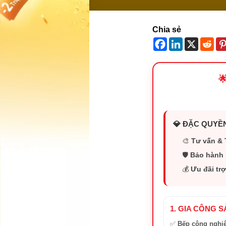
Chia sẻ

💎 ĐẶC QUYỀN
🎨
Tư vấn & 
🛡️
Bảo hành 
💰
Ưu đãi trợ
1. GIA CÔNG 
✅
Bếp công nghi