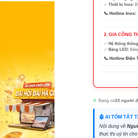
✅
Thiết bị Inox:
Bồ
📞 Hotline Inox:
2. GIA CÔNG T
✅
Hệ thống thông
✅
Bảng LED:
Bảng
📞 Hotline Điện
Đang có
23 người đ
🤖 AI TÓM TẮT 
Nội dung về
Nguồ
thực thi uý tín ch