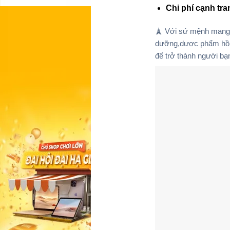
Chi phí cạnh tra
🗼 Với sứ mệnh man
dưỡng,dược phẩm hồi
để trở thành người bạn