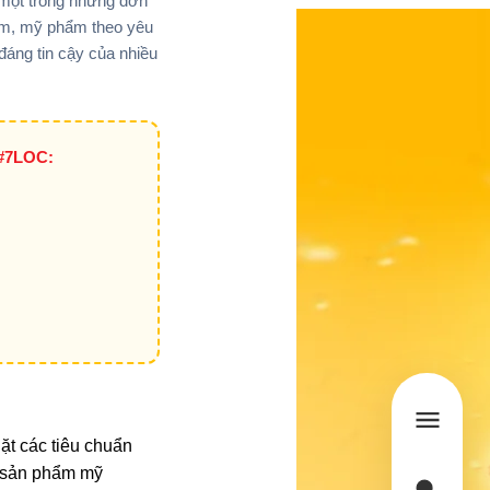
một trong những đơn
hẩm, mỹ phẩm theo yêu
 đáng tin cậy của nhiều
#7LOC:
ặt các tiêu chuẩn
o sản phẩm
mỹ