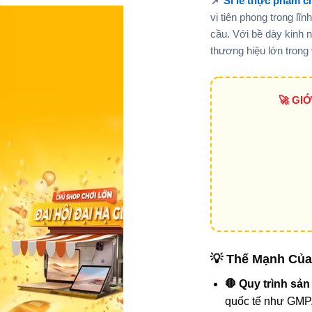
📌
Sỉ lẻ thực phẩm c
vị tiên phong trong l
cầu. Với bề dày kinh n
thương hiệu lớn trong
🚀 GI
💡 Thế Mạnh Của 
🛑 Quy trình sản
quốc tế như GMP,