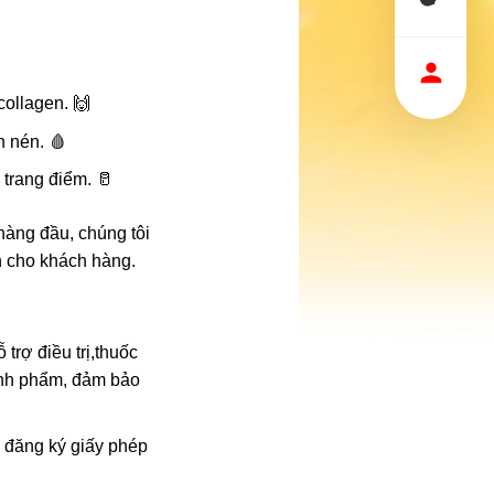
:
ollagen. 🙌
n nén. 🩸
trang điểm. 🥛
 hàng đầu, chúng tôi
nh cho khách hàng.
trợ điều trị,thuốc
ành phẩm, đảm bảo
n đăng ký giấy phép