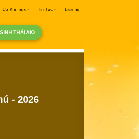
Cơ Khí Inox
Tin Tức
Liên hệ
 SINH THÁI AIO
ú - 2026