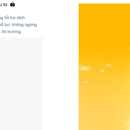
 tư. 🏟️
g hỗ trợ dinh
nỗ lực không ngừng
 thị trường.