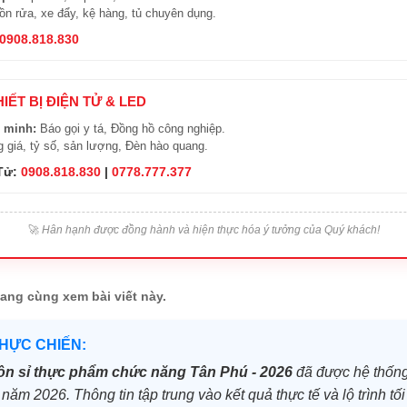
n rửa, xe đẩy, kệ hàng, tủ chuyên dụng.
0908.818.830
HIẾT BỊ ĐIỆN TỬ & LED
 minh:
Báo gọi y tá, Đồng hồ công nghiệp.
 giá, tỷ số, sản lượng, Đèn hào quang.
 Tử:
0908.818.830
|
0778.777.377
🚀
Hân hạnh được đồng hành và hiện thực hóa ý tưởng của Quý khách!
ang cùng xem bài viết này.
THỰC CHIẾN:
n sỉ thực phẩm chức năng Tân Phú - 2026
đã được hệ thống 
o năm 2026. Thông tin tập trung vào kết quả thực tế và lộ trình t