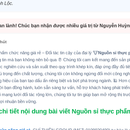
h Lộc.
 an lành! Chúc bạn nhận được nhiều giá trị từ Nguyễn Huỳn
phút
ẩm chức năng giá rẻ – Đối tác tin cậy của đại lý 🐮
Nguồn sỉ thực 
ông tin mà bạn không nên bỏ qua 🥛 Chúng tôi cam kết mang đến sản
ợc nghiên cứu và sản xuất theo quy trình khép kín, đáp ứng đầy đủ t
 trọng đến chất lượng, chúng tôi còn không ngừng đổi mới công ng
g hiệu của bạn tạo dấu ấn riêng biệt và bứt phá trong ngành. 🕌 Hơn 
ười bạn đồng hành, luôn sẵn sàng tư vấn, hỗ trợ khách hàng phát tri
 mạng lưới đối tác rộng lớn, chúng tôi tự tin giúp bạn mở rộng thị trư
lợi nhuận bền vững.
hi tiết nội dung bài viết Nguồn sỉ thực ph