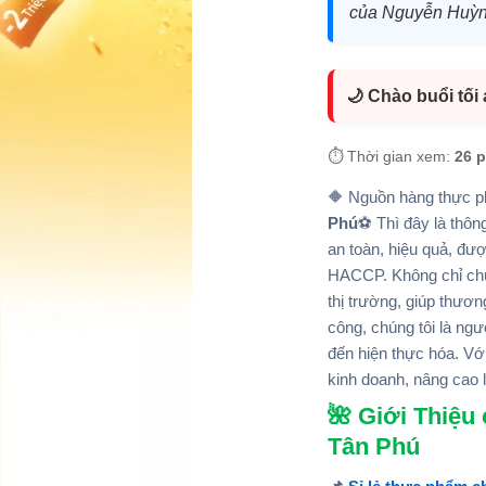
của Nguyễn Huỳn
🌙 Chào buổi tối
⏱️ Thời gian xem:
26 
🔶 Nguồn hàng thực ph
Phú
⚽ Thì đây là th
an toàn, hiệu quả, đư
HACCP. Không chỉ chú
thị trường, giúp thươn
công, chúng tôi là ng
đến hiện thực hóa. Với
kinh doanh, nâng cao 
🌺 Giới Thiệu c
Tân Phú