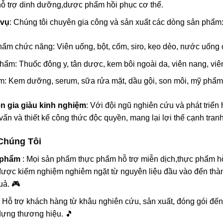
ỗ trợ dinh dưỡng,dược phẩm hồi phục cơ thể
.
 vụ
: Chúng tôi chuyên gia công và sản xuất các dòng sản phẩm
ẩm chức năng: Viên uống, bột, cốm, siro, kẹo dẻo, nước uống c
ẩm: Thuốc đông y, tân dược, kem bôi ngoài da, viên nang, viê
: Kem dưỡng, serum, sữa rửa mặt, dầu gội, son môi, mỹ phẩm 
ên gia giàu kinh nghiệm
: Với đội ngũ nghiên cứu và phát triển
vấn và thiết kế công thức độc quyền, mang lại lợi thế cạnh tra
Chúng Tôi
n phẩm
: Mọi sản phẩm
thực phẩm hỗ trợ miễn dịch,thực phẩm hỗ 
ược kiểm nghiệm nghiêm ngặt từ nguyên liệu đầu vào đến th
uả. 🎮
: Hỗ trợ khách hàng từ khâu nghiên cứu, sản xuất, đóng gói đế
dựng thương hiệu. 🎵