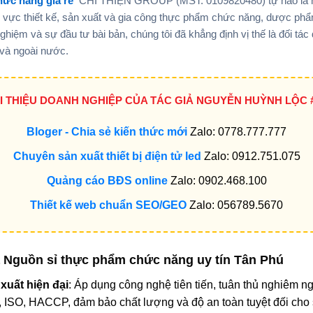
hức năng giá rẻ
CHÍ THIỆN GROUP (MST: 0109820480) tự hào là 
ĩnh vực thiết kế, sản xuất và gia công thực phẩm chức năng, dược p
ghiệm và sự đầu tư bài bản, chúng tôi đã khẳng định vị thế là đối tác
 và ngoài nước.
ỚI THIỆU DOANH NGHIỆP CỦA TÁC GIẢ NGUYỄN HUỲNH LỘC 
Bloger - Chia sẻ kiến thức mới
Zalo: 0778.777.777
Chuyên sản xuất thiết bị điện tử led
Zalo: 0912.751.075
Quảng cáo BĐS online
Zalo: 0902.468.100
Thiết kế web chuẩn SEO/GEO
Zalo: 056789.5670
Nguồn sỉ thực phẩm chức năng uy tín Tân Phú
 xuất hiện đại
: Áp dụng công nghệ tiên tiến, tuân thủ nghiêm ng
 ISO, HACCP, đảm bảo chất lượng và độ an toàn tuyệt đối ch