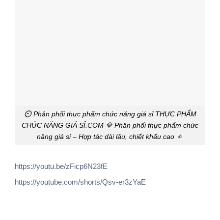
⏲️ Phân phối thực phẩm chức năng giá sỉ THỰC PHẨM
CHỨC NĂNG GIÁ SỈ.COM 🔷 Phân phối thực phẩm chức
năng giá sỉ – Hợp tác dài lâu, chiết khấu cao 🔅
https://youtu.be/zFicp6N23fE
https://youtube.com/shorts/Qsv-er3zYaE