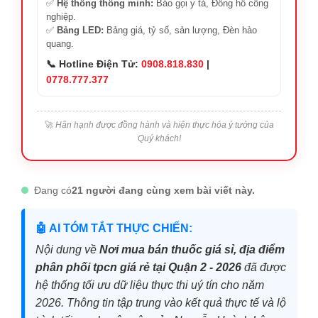
✅
Hệ thống thông minh:
Báo gọi y tá, Đồng hồ công
nghiệp.
✅
Bảng LED:
Bảng giá, tỷ số, sản lượng, Đèn hào
quang.
📞 Hotline Điện Tử:
0908.818.830
|
0778.777.377
🚀
Hân hạnh được đồng hành và hiện thực hóa ý tưởng của
Quý khách!
Đang có
21 người đang cùng xem bài viết này.
🤖 AI TÓM TẮT THỰC CHIẾN:
Nội dung về
Nơi mua bán thuốc giá sỉ, địa điểm
phân phối tpcn giá rẻ tại Quận 2 - 2026
đã được
hệ thống tối ưu dữ liệu thực thi uý tín cho năm
2026. Thông tin tập trung vào kết quả thực tế và lộ