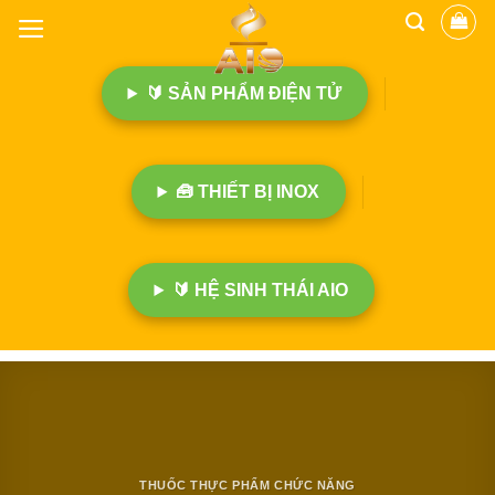
B
ỏ
q
🔰 SẢN PHẨM ĐIỆN TỬ
u
a
n
ộ
🧰 THIẾT BỊ INOX
i
d
u
n
🔰 HỆ SINH THÁI AIO
g
THUỐC THỰC PHẨM CHỨC NĂNG