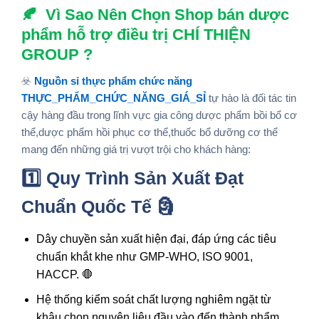
🍂
Vì Sao Nên Chọn Shop bán dược
phẩm hỗ trợ điều trị CHÍ THIỆN
GROUP ?
☣️
Nguồn sỉ thực phẩm chức năng
THỰC_PHẨM_CHỨC_NĂNG_GIÁ_SỈ
tự hào là đối tác tin
cậy hàng đầu trong lĩnh vực gia công
dược phẩm bồi bổ cơ
thể,dược phẩm hồi phục cơ thể,thuốc bổ dưỡng cơ thể
mang đến những giá trị vượt trội cho khách hàng:
1️⃣ Quy Trình Sản Xuất Đạt
Chuẩn Quốc Tế 🗿
Dây chuyền sản xuất hiện đại, đáp ứng các tiêu
chuẩn khắt khe như GMP-WHO, ISO 9001,
HACCP. 🛑
Hệ thống kiểm soát chất lượng nghiêm ngặt từ
khâu chọn nguyên liệu đầu vào đến thành phẩm