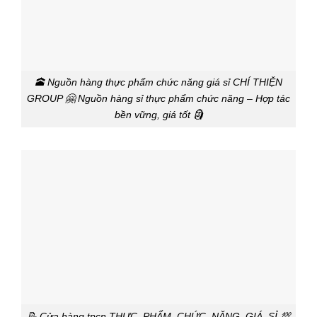
🕋 Nguồn hàng thực phẩm chức năng giá sỉ CHÍ THIỆN
GROUP 🤗 Nguồn hàng sỉ thực phẩm chức năng – Hợp tác
bền vững, giá tốt 🗿
📝 Cửa hàng tpcn THỰC_PHẨM_CHỨC_NĂNG_GIÁ_SỈ 💯