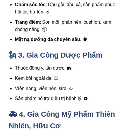
Chăm sóc tóc
: Dầu gội, dầu xả, sản phẩm phục
hồi tóc hư tổn. 🌷
Trang điểm
: Son môi, phấn nền, cushion, kem
chống nắng. 📦
Mặt nạ dưỡng da chuyên sâu
. 🧠
🗽 3. Gia Công Dược Phẩm
Thuốc đông y, tân dược. 👥
Kem bôi ngoài da. 🕍
Viên nang, viên nén, siro. 💠
Sản phẩm hỗ trợ điều trị bệnh lý. ☎️
🚑 4. Gia Công Mỹ Phẩm Thiên
Nhiên, Hữu Cơ