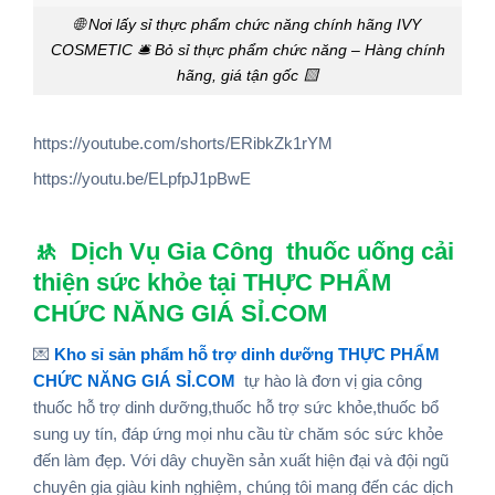
🌐 Nơi lấy sỉ thực phẩm chức năng chính hãng IVY
COSMETIC 🛎️ Bỏ sỉ thực phẩm chức năng – Hàng chính
hãng, giá tận gốc 🟨
https://youtube.com/shorts/ERibkZk1rYM
https://youtu.be/ELpfpJ1pBwE
🚸
Dịch Vụ Gia Công thuốc uống cải
thiện sức khỏe tại THỰC PHẨM
CHỨC NĂNG GIÁ SỈ.COM
💌
Kho sỉ sản phẩm hỗ trợ dinh dưỡng THỰC PHẨM
CHỨC NĂNG GIÁ SỈ.COM
tự hào là đơn vị gia công
thuốc hỗ trợ dinh dưỡng,thuốc hỗ trợ sức khỏe,thuốc bổ
sung
uy tín, đáp ứng mọi nhu cầu từ chăm sóc sức khỏe
đến làm đẹp. Với dây chuyền sản xuất hiện đại và đội ngũ
chuyên gia giàu kinh nghiệm, chúng tôi mang đến các dịch