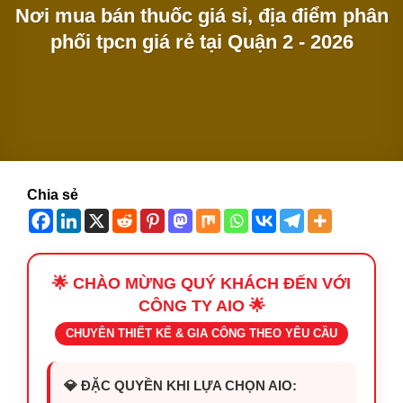
Nơi mua bán thuốc giá sỉ, địa điểm phân
phối tpcn giá rẻ tại Quận 2 - 2026
Chia sẻ
🌟 CHÀO MỪNG QUÝ KHÁCH ĐẾN VỚI
CÔNG TY AIO 🌟
CHUYÊN THIẾT KẾ & GIA CÔNG THEO YÊU CẦU
💎 ĐẶC QUYỀN KHI LỰA CHỌN AIO: