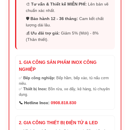
🎨
Tư vấn & Thiết kế MIỄN PHÍ:
Lên bản vẽ
chuẩn xác nhất.
🛡️
Bảo hành 12 - 36 tháng:
Cam kết chất
lượng dài lâu.
💰
Ưu đãi trợ giá:
Giảm 5% (Mới) - 8%
(Thân thiết).
1. GIA CÔNG SẢN PHẨM INOX CÔNG
NGHIỆP
✅
Bếp công nghiệp:
Bếp hầm, bếp xào, tủ nấu cơm
niêu.
✅
Thiết bị Inox:
Bồn rửa, xe đẩy, kệ hàng, tủ chuyên
dụng.
📞 Hotline Inox:
0908.818.830
2. GIA CÔNG THIẾT BỊ ĐIỆN TỬ & LED