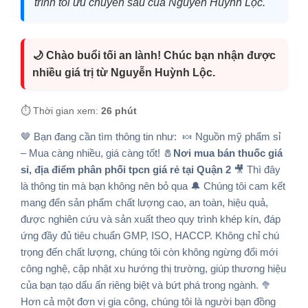
trình tối ưu chuyên sâu của Nguyễn Huỳnh Lộc.
🌙 Chào buổi tối an lành! Chúc bạn nhận được
nhiều giá trị từ Nguyễn Huỳnh Lộc.
⏱️ Thời gian xem:
26 phút
🤎 Bạn đang cần tìm thông tin như: 🍬 Nguồn mỹ phẩm sỉ
– Mua càng nhiều, giá càng tốt! 🧂
Nơi mua bán thuốc giá
sỉ, địa điểm phân phối tpcn giá rẻ tại Quận 2
🎥 Thì đây
là thông tin mà bạn không nên bỏ qua 🔔 Chúng tôi cam kết
mang đến sản phẩm chất lượng cao, an toàn, hiệu quả,
được nghiên cứu và sản xuất theo quy trình khép kín, đáp
ứng đầy đủ tiêu chuẩn GMP, ISO, HACCP. Không chỉ chú
trọng đến chất lượng, chúng tôi còn không ngừng đổi mới
công nghệ, cập nhật xu hướng thị trường, giúp thương hiệu
của bạn tạo dấu ấn riêng biệt và bứt phá trong ngành. 🥦
Hơn cả một đơn vị gia công, chúng tôi là người bạn đồng