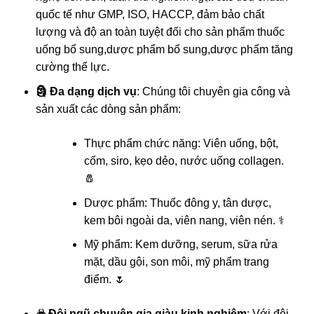
quốc tế như GMP, ISO, HACCP, đảm bảo chất
lượng và độ an toàn tuyệt đối cho sản phẩm
thuốc
uống bổ sung,dược phẩm bổ sung,dược phẩm tăng
cường thể lực
.
🗿 Đa dạng dịch vụ
: Chúng tôi chuyên gia công và
sản xuất các dòng sản phẩm:
Thực phẩm chức năng: Viên uống, bột,
cốm, siro, kẹo dẻo, nước uống collagen.
🧂
Dược phẩm: Thuốc đông y, tân dược,
kem bôi ngoài da, viên nang, viên nén. ⚕️
Mỹ phẩm: Kem dưỡng, serum, sữa rửa
mặt, dầu gội, son môi, mỹ phẩm trang
điểm. 🌷
☣️ Đội ngũ chuyên gia giàu kinh nghiệm
: Với đội