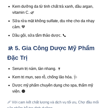
Kem dưỡng da từ tinh chất trà xanh, dầu argan,
vitamin C. 🌿
Sữa rửa mặt không sulfate, dịu nhẹ cho da nhạy
cảm. 🤎
Dầu gội, sữa tắm thảo dược. 📞
🚸 5. Gia Công Dược Mỹ Phẩm
Đặc Trị
Serum trị nám, tàn nhang. 🍷
Kem trị mụn, sẹo rỗ, chống lão hóa. 🩺
Dược mỹ phẩm chuyên dụng cho spa, thẩm mỹ
viện. 🟠
🩹 Với cam kết chất lượng và dịch vụ tối ưu, Chợ đầu mối
sản phẩm hỗ trợ dinh dưỡng