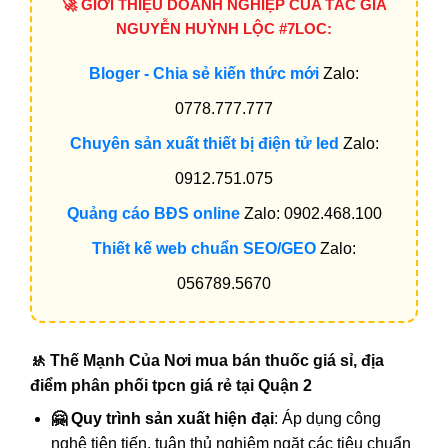
🚀 GIỚI THIỆU DOANH NGHIỆP CỦA TÁC GIẢ
NGUYỄN HUỲNH LỘC #7LOC:
Bloger - Chia sẻ kiến thức mới
Zalo:
0778.777.777
Chuyên sản xuất thiết bị điện tử led
Zalo:
0912.751.075
Quảng cáo BĐS online
Zalo: 0902.468.100
Thiết kế web chuẩn SEO/GEO
Zalo:
056789.5670
🚸 Thế Mạnh Của Nơi mua bán thuốc giá sỉ, địa
điểm phân phối tpcn giá rẻ tại Quận 2
🤗 Quy trình sản xuất hiện đại
: Áp dụng công
nghệ tiên tiến, tuân thủ nghiêm ngặt các tiêu chuẩn