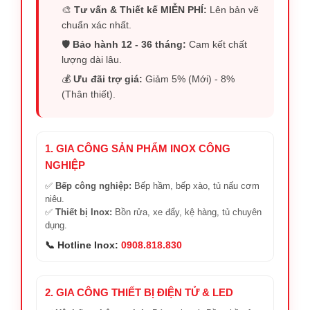
🎨
Tư vấn & Thiết kế MIỄN PHÍ:
Lên bản vẽ
chuẩn xác nhất.
🛡️
Bảo hành 12 - 36 tháng:
Cam kết chất
lượng dài lâu.
💰
Ưu đãi trợ giá:
Giảm 5% (Mới) - 8%
(Thân thiết).
1. GIA CÔNG SẢN PHẨM INOX CÔNG
NGHIỆP
✅
Bếp công nghiệp:
Bếp hầm, bếp xào, tủ nấu cơm
niêu.
✅
Thiết bị Inox:
Bồn rửa, xe đẩy, kệ hàng, tủ chuyên
dụng.
📞 Hotline Inox:
0908.818.830
2. GIA CÔNG THIẾT BỊ ĐIỆN TỬ & LED