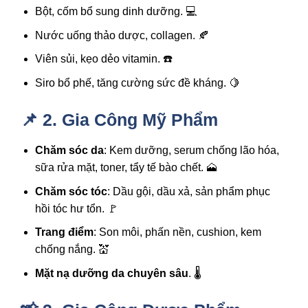
Bột, cốm bổ sung dinh dưỡng. 💻
Nước uống thảo dược, collagen. 🍂
Viên sủi, kẹo dẻo vitamin. ☎️
Siro bổ phế, tăng cường sức đề kháng. 🍋
📌 2. Gia Công Mỹ Phẩm
Chăm sóc da
: Kem dưỡng, serum chống lão hóa,
sữa rửa mặt, toner, tẩy tế bào chết. 🗻
Chăm sóc tóc
: Dầu gội, dầu xả, sản phẩm phục
hồi tóc hư tổn. 🚩
Trang điểm
: Son môi, phấn nền, cushion, kem
chống nắng. 💒
Mặt nạ dưỡng da chuyên sâu
. 🌡️