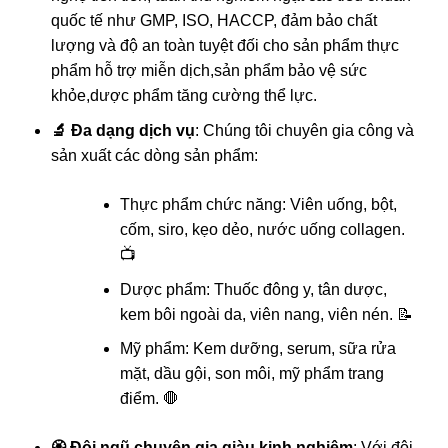
quốc tế như GMP, ISO, HACCP, đảm bảo chất
lượng và độ an toàn tuyệt đối cho sản phẩm
thực
phẩm hỗ trợ miễn dịch,sản phẩm bảo vệ sức
khỏe,dược phẩm tăng cường thể lực
.
🔬 Đa dạng dịch vụ
: Chúng tôi chuyên gia công và
sản xuất các dòng sản phẩm:
Thực phẩm chức năng: Viên uống, bột,
cốm, siro, kẹo dẻo, nước uống collagen.
📺
Dược phẩm: Thuốc đông y, tân dược,
kem bôi ngoài da, viên nang, viên nén. 📝
Mỹ phẩm: Kem dưỡng, serum, sữa rửa
mặt, dầu gội, son môi, mỹ phẩm trang
điểm. 🛑
🏵️ Đội ngũ chuyên gia giàu kinh nghiệm
: Với đội