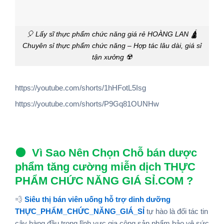
🎈 Lấy sĩ thực phẩm chức năng giá rẻ HOÀNG LAN 🛕
Chuyên sỉ thực phẩm chức năng – Hợp tác lâu dài, giá sỉ
tận xưởng ☢️
https://youtube.com/shorts/1hHFotL5Isg
https://youtube.com/shorts/P9Gq81OUNHw
🟠
Vì Sao Nên Chọn Chỗ bán dược
phẩm tăng cường miễn dịch THỰC
PHẨM CHỨC NĂNG GIÁ SỈ.COM ?
💨
Siêu thị bán viên uống hỗ trợ dinh dưỡng
THỰC_PHẨM_CHỨC_NĂNG_GIÁ_SỈ
tự hào là đối tác tin
cậy hàng đầu trong lĩnh vực gia công
sản phẩm bảo vệ sức