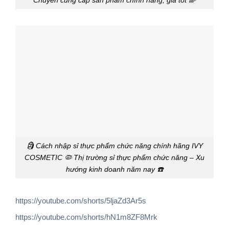
Chuyên cung cấp sản phẩm chính hãng, giá tốt 🌈
🗿 Cách nhập sỉ thực phẩm chức năng chính hãng IVY
COSMETIC 🦠 Thị trường sỉ thực phẩm chức năng – Xu
hướng kinh doanh năm nay ☎️
https://youtube.com/shorts/5ljaZd3Ar5s
https://youtube.com/shorts/hN1m8ZF8Mrk