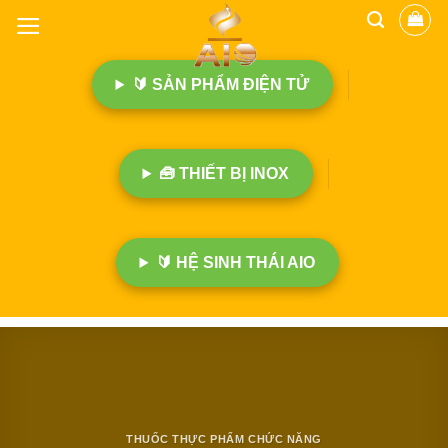
B
ỏ
q
🔰 SẢN PHẨM ĐIỆN TỬ
u
a
n
ộ
🧰 THIẾT BỊ INOX
i
d
u
n
🔰 HỆ SINH THÁI AIO
g
THUỐC THỰC PHẨM CHỨC NĂNG