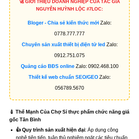
🚀 GIỚI THIỆU DOANH NGHIỆP CỦA TÁC GIẢ
NGUYỄN HUỲNH LỘC #7LOC:
Bloger - Chia sẻ kiến thức mới
Zalo:
0778.777.777
Chuyên sản xuất thiết bị điện tử led
Zalo:
0912.751.075
Quảng cáo BĐS online
Zalo: 0902.468.100
Thiết kế web chuẩn SEO/GEO
Zalo:
056789.5670
💉 Thế Mạnh Của Chợ Sỉ thực phẩm chức năng giá
gốc Tân Bình
👍 Quy trình sản xuất hiện đại
: Áp dụng công
nghệ tiên tiến, tuân thủ nghiêm ngặt các tiêu chuẩn