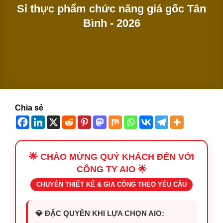
Sỉ thực phẩm chức năng giá gốc Tân
Bình - 2026
Chia sẻ
🌟 CHÀO MỪNG QUÝ KHÁCH ĐẾN VỚI
CÔNG TY AIO 🌟
CHUYÊN THIẾT KẾ & GIA CÔNG THEO YÊU CẦU
💎 ĐẶC QUYỀN KHI LỰA CHỌN AIO: