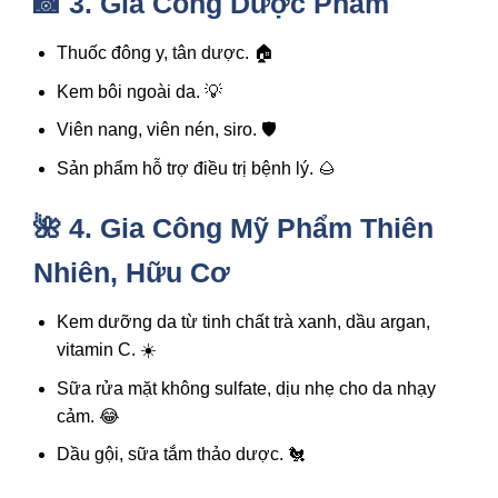
📸 3. Gia Công Dược Phẩm
Thuốc đông y, tân dược. 🏠
Kem bôi ngoài da. 💡
Viên nang, viên nén, siro. 🛡️
Sản phẩm hỗ trợ điều trị bệnh lý. 🌰
🌺 4. Gia Công Mỹ Phẩm Thiên
Nhiên, Hữu Cơ
Kem dưỡng da từ tinh chất trà xanh, dầu argan,
vitamin C. ☀️
Sữa rửa mặt không sulfate, dịu nhẹ cho da nhạy
cảm. 😂
Dầu gội, sữa tắm thảo dược. 🐔