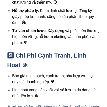
chất lượng và thẩm mỹ. 💮
Hỗ trợ pháp lý
: Kiểm định chất lượng, đăng ký
giấy phép lưu hành, công bố sản phẩm theo quy
định. 🏟️
Tư vấn chiến lược
: Xây dựng và phát triển thương
hiệu bền vững, hỗ trợ marketing và phân phối sản
phẩm. 💜
4️⃣ Chi Phí Cạnh Tranh, Linh
Hoạt 🚸
Báo giá minh bạch, cạnh tranh, phù hợp với mọi
quy mô doanh nghiệp. 💖
Linh hoạt trong sản xuất với số lượng đa dạng, từ
nhỏ đến lớn. 🛑
🍵 Với sự kết hợp giữa công nghệ hiện đại, đội ngũ chuyên