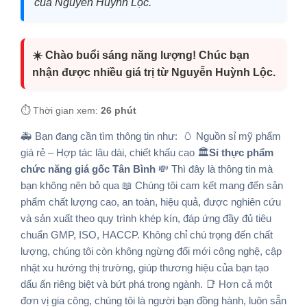
của Nguyễn Huỳnh Lộc.
☀️ Chào buổi sáng năng lượng! Chúc bạn
nhận được nhiều giá trị từ Nguyễn Huỳnh Lộc.
⏱️ Thời gian xem:
26 phút
🚑 Bạn đang cần tìm thông tin như: 🥚 Nguồn sỉ mỹ phẩm
giá rẻ – Hợp tác lâu dài, chiết khấu cao 🏛️
Sỉ thực phẩm
chức năng giá gốc Tân Bình
💸 Thì đây là thông tin mà
bạn không nên bỏ qua 📖 Chúng tôi cam kết mang đến sản
phẩm chất lượng cao, an toàn, hiệu quả, được nghiên cứu
và sản xuất theo quy trình khép kín, đáp ứng đầy đủ tiêu
chuẩn GMP, ISO, HACCP. Không chỉ chú trọng đến chất
lượng, chúng tôi còn không ngừng đổi mới công nghệ, cập
nhật xu hướng thị trường, giúp thương hiệu của bạn tạo
dấu ấn riêng biệt và bứt phá trong ngành. 📑 Hơn cả một
đơn vị gia công, chúng tôi là người bạn đồng hành, luôn sẵn