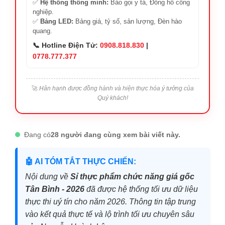
✅
Hệ thống thông minh:
Báo gọi y tá, Đồng hồ công
nghiệp.
✅
Bảng LED:
Bảng giá, tỷ số, sản lượng, Đèn hào
quang.
📞 Hotline Điện Tử:
0908.818.830
|
0778.777.377
🚀
Hân hạnh được đồng hành và hiện thực hóa ý tưởng của
Quý khách!
Đang có
28 người đang cùng xem bài viết này.
🤖 AI TÓM TẮT THỰC CHIẾN:
Nội dung về
Sỉ thực phẩm chức năng giá gốc
Tân Bình - 2026
đã được hệ thống tối ưu dữ liệu
thực thi uý tín cho năm 2026. Thông tin tập trung
vào kết quả thực tế và lộ trình tối ưu chuyên sâu