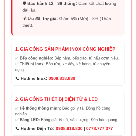
🛡️
Bảo hành 12 - 36 tháng:
Cam kết chất lượng
dài lâu.
💰
Ưu đãi trợ giá:
Giảm 5% (Mới) - 8% (Thân
thiết).
1. GIA CÔNG SẢN PHẨM INOX CÔNG NGHIỆP
✅
Bếp công nghiệp:
Bếp hầm, bếp xào, tủ nấu cơm niêu.
✅
Thiết bị Inox:
Bồn rửa, xe đẩy, kệ hàng, tủ chuyên
dụng.
📞 Hotline Inox:
0908.818.830
2. GIA CÔNG THIẾT BỊ ĐIỆN TỬ & LED
✅
Hệ thống thông minh:
Báo gọi y tá, Đồng hồ công
nghiệp.
✅
Bảng LED:
Bảng giá, tỷ số, sản lượng, Đèn hào quang.
📞 Hotline Điện Tử:
0908.818.830
|
0778.777.377