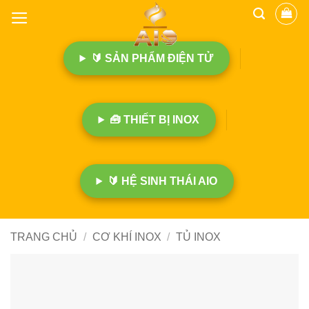
B
ỏ
q
🔰 SẢN PHẨM ĐIỆN TỬ
u
a
n
ộ
🧰 THIẾT BỊ INOX
i
d
u
n
🔰 HỆ SINH THÁI AIO
g
TRANG CHỦ
/
CƠ KHÍ INOX
/
TỦ INOX