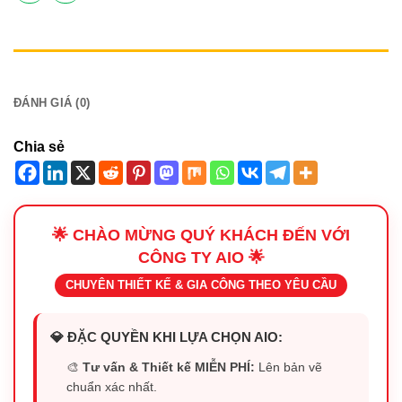
MÔ TẢ
ĐÁNH GIÁ (0)
Chia sẻ
🌟 CHÀO MỪNG QUÝ KHÁCH ĐẾN VỚI
CÔNG TY AIO 🌟
CHUYÊN THIẾT KẾ & GIA CÔNG THEO YÊU CẦU
💎 ĐẶC QUYỀN KHI LỰA CHỌN AIO:
🎨
Tư vấn & Thiết kế MIỄN PHÍ:
Lên bản vẽ
chuẩn xác nhất.