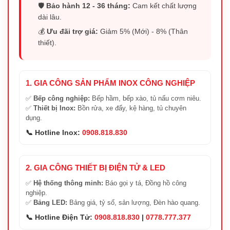
🛡️
Bảo hành 12 - 36 tháng:
Cam kết chất lượng
dài lâu.
💰
Ưu đãi trợ giá:
Giảm 5% (Mới) - 8% (Thân
thiết).
1. GIA CÔNG SẢN PHẨM INOX CÔNG NGHIỆP
✅
Bếp công nghiệp:
Bếp hầm, bếp xào, tủ nấu cơm niêu.
✅
Thiết bị Inox:
Bồn rửa, xe đẩy, kệ hàng, tủ chuyên
dụng.
📞 Hotline Inox:
0908.818.830
2. GIA CÔNG THIẾT BỊ ĐIỆN TỬ & LED
✅
Hệ thống thông minh:
Báo gọi y tá, Đồng hồ công
nghiệp.
✅
Bảng LED:
Bảng giá, tỷ số, sản lượng, Đèn hào quang.
📞 Hotline Điện Tử:
0908.818.830
|
0778.777.377