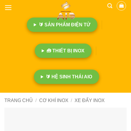
B
ỏ
q
🔰 SẢN PHẨM ĐIỆN TỬ
u
a
n
ộ
🧰 THIẾT BỊ INOX
i
d
u
n
🔰 HỆ SINH THÁI AIO
g
TRANG CHỦ
/
CƠ KHÍ INOX
/
XE ĐẨY INOX