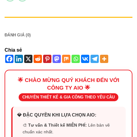
MÔ TẢ
ĐÁNH GIÁ (0)
Chia sẻ
🌟 CHÀO MỪNG QUÝ KHÁCH ĐẾN VỚI
CÔNG TY AIO 🌟
CHUYÊN THIẾT KẾ & GIA CÔNG THEO YÊU CẦU
💎 ĐẶC QUYỀN KHI LỰA CHỌN AIO:
🎨
Tư vấn & Thiết kế MIỄN PHÍ:
Lên bản vẽ
chuẩn xác nhất.