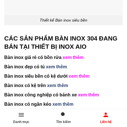
Thiết kế Bàn inox siêu bền
CÁC SẢN PHẨM BÀN INOX 304 ĐANG
BÁN TẠI THIẾT BỊ INOX AIO
Bàn inox giá rẻ có bồn rửa
xem thêm
Bàn inox đẹp có tủ
xem thêm
Bàn inox siêu bền có kệ dưới
xem thêm
Bàn inox có kệ trên
xem thêm
Bàn inox công nghiệp có bánh xe
xem thêm
Bàn inox có ngăn kéo
xem thêm
Bàn inox siêu bền lỗ xả rác
Xem thêm
Danh mục
Tìm kiếm
Liên hệ
Bàn inox bếp âm bàn giá rẻ
Xem thêm