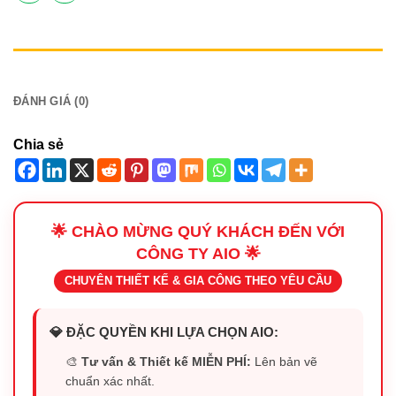
MÔ TẢ
ĐÁNH GIÁ (0)
Chia sẻ
🌟 CHÀO MỪNG QUÝ KHÁCH ĐẾN VỚI
CÔNG TY AIO 🌟
CHUYÊN THIẾT KẾ & GIA CÔNG THEO YÊU CẦU
💎 ĐẶC QUYỀN KHI LỰA CHỌN AIO:
🎨
Tư vấn & Thiết kế MIỄN PHÍ:
Lên bản vẽ
chuẩn xác nhất.