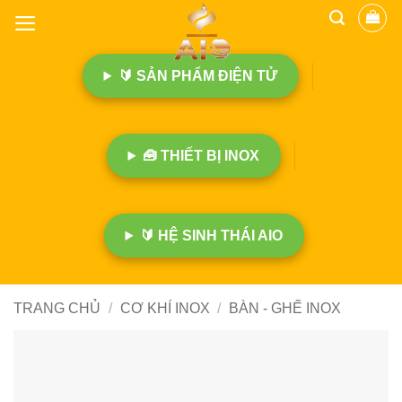
B
ỏ
q
🔰 SẢN PHẨM ĐIỆN TỬ
u
a
n
ộ
🧰 THIẾT BỊ INOX
i
d
u
n
🔰 HỆ SINH THÁI AIO
g
TRANG CHỦ
/
CƠ KHÍ INOX
/
BÀN - GHẾ INOX