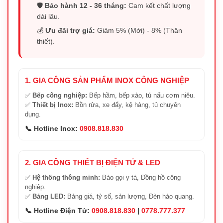
🛡️
Bảo hành 12 - 36 tháng:
Cam kết chất lượng
dài lâu.
💰
Ưu đãi trợ giá:
Giảm 5% (Mới) - 8% (Thân
thiết).
1. GIA CÔNG SẢN PHẨM INOX CÔNG NGHIỆP
✅
Bếp công nghiệp:
Bếp hầm, bếp xào, tủ nấu cơm niêu.
✅
Thiết bị Inox:
Bồn rửa, xe đẩy, kệ hàng, tủ chuyên
dụng.
📞 Hotline Inox:
0908.818.830
2. GIA CÔNG THIẾT BỊ ĐIỆN TỬ & LED
✅
Hệ thống thông minh:
Báo gọi y tá, Đồng hồ công
nghiệp.
✅
Bảng LED:
Bảng giá, tỷ số, sản lượng, Đèn hào quang.
📞 Hotline Điện Tử:
0908.818.830
|
0778.777.377