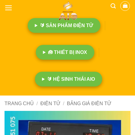
B
ỏ
q
🔰 SẢN PHẨM ĐIỆN TỬ
u
a
n
ộ
🧰 THIẾT BỊ INOX
i
d
u
n
🔰 HỆ SINH THÁI AIO
g
TRANG CHỦ
/
ĐIỆN TỬ
/
BẢNG GIÁ ĐIỆN TỬ