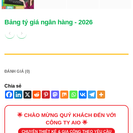
Bảng tý giá ngân hàng - 2026
MÔ TẢ
ĐÁNH GIÁ (0)
Chia sẻ
🌟 CHÀO MỪNG QUÝ KHÁCH ĐẾN VỚI
CÔNG TY AIO 🌟
CHUYÊN THIẾT KẾ & GIA CÔNG THEO YÊU CẦU