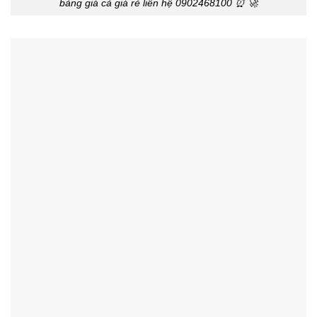
bảng giá cả giá rẻ liên hệ 0902468100 ⏰ 🚀