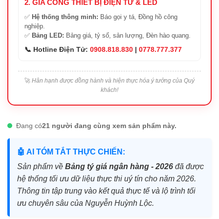
2. GIA CÔNG THIẾT BỊ ĐIỆN TỬ & LED
✅
Hệ thống thông minh:
Báo gọi y tá, Đồng hồ công
nghiệp.
✅
Bảng LED:
Bảng giá, tỷ số, sản lượng, Đèn hào quang.
📞 Hotline Điện Tử:
0908.818.830
|
0778.777.377
🚀
Hân hạnh được đồng hành và hiện thực hóa ý tưởng của Quý
khách!
Đang có
21 người đang cùng xem sản phẩm này.
🤖 AI TÓM TẮT THỰC CHIẾN:
Sản phẩm về
Bảng tý giá ngân hàng - 2026
đã được
hệ thống tối ưu dữ liệu thực thi uý tín cho năm 2026.
Thông tin tập trung vào kết quả thực tế và lộ trình tối
ưu chuyên sâu của Nguyễn Huỳnh Lộc.