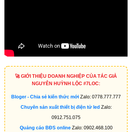
🚀 GIỚI THIỆU DOANH NGHIỆP CỦA TÁC GIẢ
NGUYỄN HUỲNH LỘC #7LOC:
Bloger - Chia sẻ kiến thức mới
Zalo: 0778.777.777
Chuyên sản xuất thiết bị điện tử led
Zalo:
0912.751.075
Quảng cáo BĐS online
Zalo: 0902.468.100