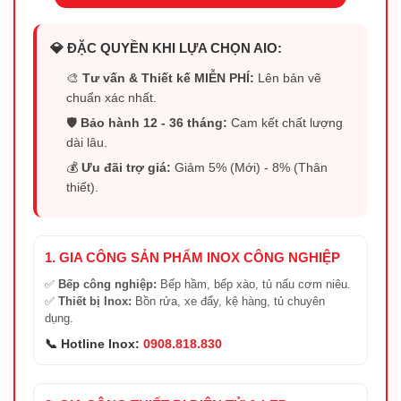
💎 ĐẶC QUYỀN KHI LỰA CHỌN AIO:
🎨
Tư vấn & Thiết kế MIỄN PHÍ:
Lên bản vẽ
chuẩn xác nhất.
🛡️
Bảo hành 12 - 36 tháng:
Cam kết chất lượng
dài lâu.
💰
Ưu đãi trợ giá:
Giảm 5% (Mới) - 8% (Thân
thiết).
1. GIA CÔNG SẢN PHẨM INOX CÔNG NGHIỆP
✅
Bếp công nghiệp:
Bếp hầm, bếp xào, tủ nấu cơm niêu.
✅
Thiết bị Inox:
Bồn rửa, xe đẩy, kệ hàng, tủ chuyên
dụng.
📞 Hotline Inox:
0908.818.830