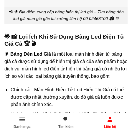
📢 🌟 Địa điểm cung cấp bảng hiển thị led giá – Tìm bảng đèn
led giá mua giá gốc tại xưởng liên hệ 09 02468100 🏟️ 🔆
🌟 📸 Lợi Ích Khi Sử Dụng Bảng Led Điện Tử
Giá Cả 🏆 🎬
🎇
Bảng Đèn Led Giá
là một loại màn hình điện tử bảng
giá cả được sử dụng để hiển thị giá cả của sản phẩm hoặc
dịch vụ. màn hình led điện tử hiển thị bảng giá có nhiều lợi
ích so với các loại bảng giá truyền thống, bao gồm:
Chính xác: Màn Hình Điện Tử Led Hiển Thị Giá có thể
được cập nhật thường xuyên, do đó giá cả luôn được
phản ánh chính xác.
Linh hoạt: Màn Hình Điện Tử Led Hiển Thị Bảng Giá có
thể được thay đổi dễ dàng hơn các loại bảng giá truyền
Danh mục
Tìm kiếm
Liên hệ
thống, do đó chúng có thể được sử dụng để phản ánh