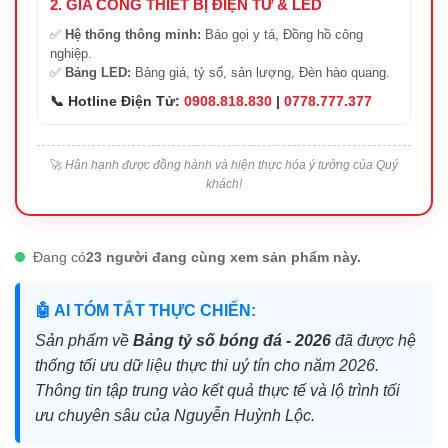
2. GIA CÔNG THIẾT BỊ ĐIỆN TỬ & LED
✅
Hệ thống thông minh:
Báo gọi y tá, Đồng hồ công
nghiệp.
✅
Bảng LED:
Bảng giá, tỷ số, sản lượng, Đèn hào quang.
📞 Hotline Điện Tử:
0908.818.830
|
0778.777.377
🚀
Hân hạnh được đồng hành và hiện thực hóa ý tưởng của Quý
khách!
Đang có
23 người đang cùng xem sản phẩm này.
🤖 AI TÓM TẮT THỰC CHIẾN:
Sản phẩm về
Bảng tỷ số bóng đá - 2026
đã được hệ
thống tối ưu dữ liệu thực thi uý tín cho năm 2026.
Thông tin tập trung vào kết quả thực tế và lộ trình tối
ưu chuyên sâu của Nguyễn Huỳnh Lộc.