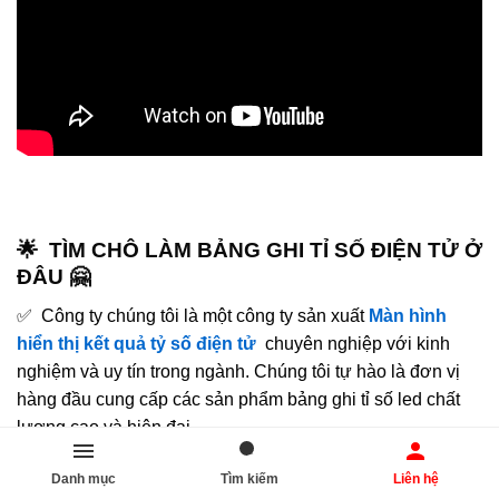
🌟 TÌM CHÔ LÀM BẢNG GHI TỈ SỐ ĐIỆN TỬ Ở
ĐÂU 🤗
✅ Công ty chúng tôi là một công ty sản xuất
Màn hình
hiển thị kết quả tỷ số điện tử
chuyên nghiệp với kinh
nghiệm và uy tín trong ngành. Chúng tôi tự hào là đơn vị
hàng đầu cung cấp các sản phẩm bảng ghi tỉ số led chất
lượng cao và hiện đại.
🌟 Với việc sử dụng công nghệ tiên tiến, chúng tôi cam kết
Danh mục
Tìm kiếm
Liên hệ
mang đến những sản phẩm có độ tin cậy cao và khả năng