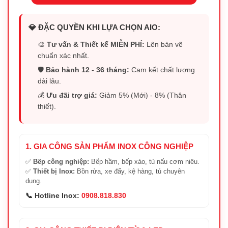
💎 ĐẶC QUYỀN KHI LỰA CHỌN AIO:
🎨
Tư vấn & Thiết kế MIỄN PHÍ:
Lên bản vẽ
chuẩn xác nhất.
🛡️
Bảo hành 12 - 36 tháng:
Cam kết chất lượng
dài lâu.
💰
Ưu đãi trợ giá:
Giảm 5% (Mới) - 8% (Thân
thiết).
1. GIA CÔNG SẢN PHẨM INOX CÔNG NGHIỆP
✅
Bếp công nghiệp:
Bếp hầm, bếp xào, tủ nấu cơm niêu.
✅
Thiết bị Inox:
Bồn rửa, xe đẩy, kệ hàng, tủ chuyên
dụng.
📞 Hotline Inox:
0908.818.830