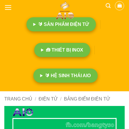
B
ỏ
q
🔰 SẢN PHẨM ĐIỆN TỬ
u
a
n
ộ
🧰 THIẾT BỊ INOX
i
d
u
n
🔰 HỆ SINH THÁI AIO
g
TRANG CHỦ
/
ĐIỆN TỬ
/
BẢNG ĐIỂM ĐIỆN TỬ