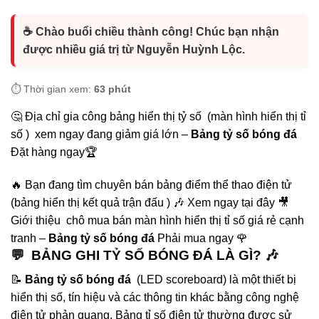
☕ Chào buổi chiều thành công! Chúc bạn nhận
được nhiều giá trị từ Nguyễn Huỳnh Lộc.
⏱️ Thời gian xem:
63 phút
🤔 Địa chỉ gia công bảng hiển thị tỷ số (màn hình hiển thị tỉ
số ) xem ngay đang giảm giá lớn –
Bảng tỷ số bóng đá
Đặt hàng ngay🏆
🔥 Bạn đang tìm chuyên bán bảng điểm thể thao điện tử
(bảng hiển thị kết quả trận đấu ) 🎶 Xem ngay tại đây 🎥
Giới thiệu chô mua bán màn hình hiển thị tỉ số giá rẻ cạnh
tranh –
Bảng tỷ số bóng đá
Phải mua ngay 🌹
💬 BẢNG GHI TỶ SỐ BÓNG ĐÁ LÀ GÌ? 🎶
📝
Bảng tỷ số bóng đá
(LED scoreboard) là một thiết bị
hiển thị số, tín hiệu và các thông tin khác bằng công nghệ
điện tử phản quang. Bảng tỉ số điện tử thường được sử