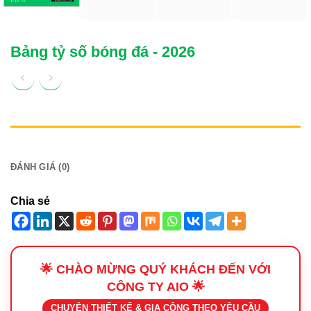
Bảng tỷ số bóng đá - 2026
MÔ TẢ
ĐÁNH GIÁ (0)
Chia sẻ
🌟 CHÀO MỪNG QUÝ KHÁCH ĐẾN VỚI
CÔNG TY AIO 🌟
CHUYÊN THIẾT KẾ & GIA CÔNG THEO YÊU CẦU