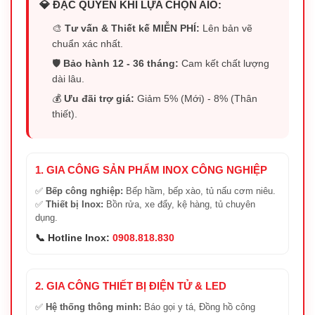
💎 ĐẶC QUYỀN KHI LỰA CHỌN AIO:
🎨
Tư vấn & Thiết kế MIỄN PHÍ:
Lên bản vẽ
chuẩn xác nhất.
🛡️
Bảo hành 12 - 36 tháng:
Cam kết chất lượng
dài lâu.
💰
Ưu đãi trợ giá:
Giảm 5% (Mới) - 8% (Thân
thiết).
1. GIA CÔNG SẢN PHẨM INOX CÔNG NGHIỆP
✅
Bếp công nghiệp:
Bếp hầm, bếp xào, tủ nấu cơm niêu.
✅
Thiết bị Inox:
Bồn rửa, xe đẩy, kệ hàng, tủ chuyên
dụng.
📞 Hotline Inox:
0908.818.830
2. GIA CÔNG THIẾT BỊ ĐIỆN TỬ & LED
✅
Hệ thống thông minh:
Báo gọi y tá, Đồng hồ công