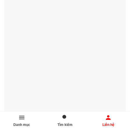
🎬 Tư vấn lắp ráp thiêt bị nhà bếp AIO, ❤️ Cơ sở làm thiết kế lắp
Danh mục
Tìm kiếm
Liên hệ