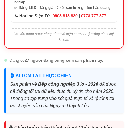
nghiệp.
✅
Bảng LED:
Bảng giá, tỷ số, sản lượng, Đèn hào quang.
📞 Hotline Điện Tử:
0908.818.830
|
0778.777.377
🚀
Hân hạnh được đồng hành và hiện thực hóa ý tưởng của Quý
khách!
Đang có
27 người đang cùng xem sản phẩm này.
🤖 AI TÓM TẮT THỰC CHIẾN:
Sản phẩm về
Bếp công nghiệp 3 lò - 2026
đã được
hệ thống tối ưu dữ liệu thực thi uý tín cho năm 2026.
Thông tin tập trung vào kết quả thực tế và lộ trình tối
ưu chuyên sâu của Nguyễn Huỳnh Lộc.
☕ Chào buổi chiều thành công! Chúc bạn nhận