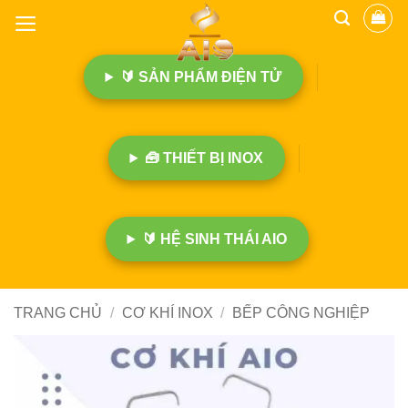
B
ỏ
q
🔰 SẢN PHẨM ĐIỆN TỬ
u
a
n
ộ
🧰 THIẾT BỊ INOX
i
d
u
n
🔰 HỆ SINH THÁI AIO
g
TRANG CHỦ
/
CƠ KHÍ INOX
/
BẾP CÔNG NGHIỆP