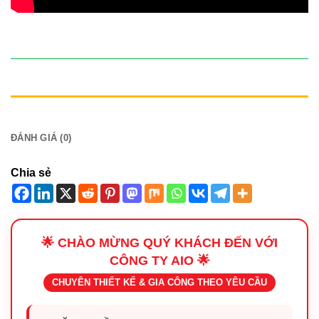
ĐANG GIẢM GIÁ 12% - GỌI NGAY
MÔ TẢ
ĐÁNH GIÁ (0)
Chia sẻ
🌟 CHÀO MỪNG QUÝ KHÁCH ĐẾN VỚI
CÔNG TY AIO 🌟
CHUYÊN THIẾT KẾ & GIA CÔNG THEO YÊU CẦU