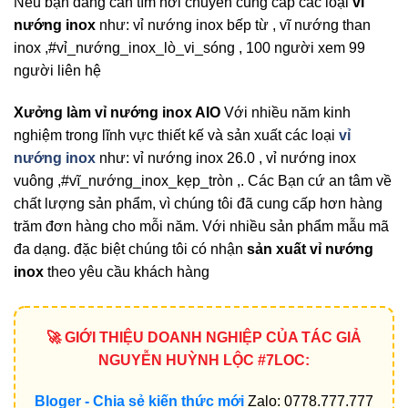
Nếu bạn đang cần tìm nơi chuyên cung cấp các loại
vỉ
nướng inox
như: vỉ nướng inox bếp từ , vĩ nướng than
inox ,#vỉ_nướng_inox_lò_vi_sóng , 100 người xem 99
người liên hệ
Xưởng làm vỉ nướng inox AIO
Với nhiều năm kinh
nghiệm trong lĩnh vực thiết kế và sản xuất các loại
vỉ
nướng inox
như: vỉ nướng inox 26.0 , vỉ nướng inox
vuông ,#vĩ_nướng_inox_kẹp_tròn ,. Các Bạn cứ an tâm về
chất lượng sản phẩm, vì chúng tôi đã cung cấp hơn hàng
trăm đơn hàng cho mỗi năm. Với nhiều sản phẩm mẫu mã
đa dạng. đặc biệt chúng tôi có nhận
sản xuất vỉ nướng
inox
theo yêu cầu khách hàng
🚀 GIỚI THIỆU DOANH NGHIỆP CỦA TÁC GIẢ
NGUYỄN HUỲNH LỘC #7LOC:
Bloger - Chia sẻ kiến thức mới
Zalo: 0778.777.777