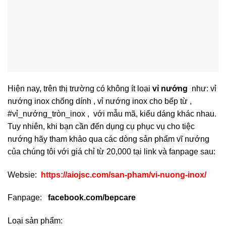
Hiện nay, trên thị trường có không ít loại
vỉ nướng
như: vỉ
nướng inox chống dính , vỉ nướng inox cho bếp từ ,
#vỉ_nướng_tròn_inox , với mẫu mã, kiểu dáng khác nhau.
Tuy nhiên, khi bạn cần đến dụng cụ phục vụ cho tiệc
nướng hãy tham khảo qua các dòng sản phẩm vĩ nướng
của chúng tôi với giá chỉ từ 20,000 tại link và fanpage sau:
Websie:
https://aiojsc.com/san-pham/vi-nuong-inox/
Fanpage:
facebook.com/bepcare
Loại sản phẩm: