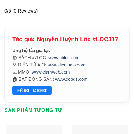
0/5
(0 Reviews)
Tác giả: Nguyễn Huỳnh Lộc #LOC317
Ủng hộ tác giả tại:
📚 SÁCH #7LOC:
www.nhloc.com
💡 ĐIỆN TỬ AIO:
www.dientuaio.com
💻 MMO:
www.elamweb.com
🏠 BẤT ĐỘNG SẢN:
www.qcbds.com
Kết nối Facebook
SẢN PHẨM TƯƠNG TỰ