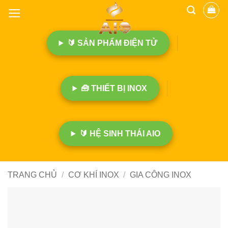
B
ỏ
q
🔰 SẢN PHẨM ĐIỆN TỬ
u
a
n
ộ
🧰 THIẾT BỊ INOX
i
d
u
n
🔰 HỆ SINH THÁI AIO
g
TRANG CHỦ
/
CƠ KHÍ INOX
/
GIA CÔNG INOX