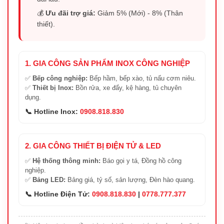
💰
Ưu đãi trợ giá:
Giảm 5% (Mới) - 8% (Thân
thiết).
1. GIA CÔNG SẢN PHẨM INOX CÔNG NGHIỆP
✅
Bếp công nghiệp:
Bếp hầm, bếp xào, tủ nấu cơm niêu.
✅
Thiết bị Inox:
Bồn rửa, xe đẩy, kệ hàng, tủ chuyên
dụng.
📞 Hotline Inox:
0908.818.830
2. GIA CÔNG THIẾT BỊ ĐIỆN TỬ & LED
✅
Hệ thống thông minh:
Báo gọi y tá, Đồng hồ công
nghiệp.
✅
Bảng LED:
Bảng giá, tỷ số, sản lượng, Đèn hào quang.
📞 Hotline Điện Tử:
0908.818.830
|
0778.777.377