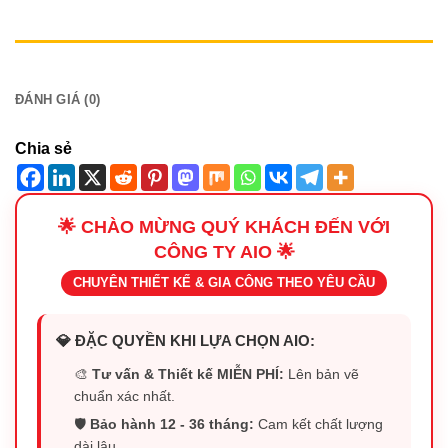
MÔ TẢ
ĐÁNH GIÁ (0)
Chia sẻ
🌟 CHÀO MỪNG QUÝ KHÁCH ĐẾN VỚI
CÔNG TY AIO 🌟
CHUYÊN THIẾT KẾ & GIA CÔNG THEO YÊU CẦU
💎 ĐẶC QUYỀN KHI LỰA CHỌN AIO:
🎨
Tư vấn & Thiết kế MIỄN PHÍ:
Lên bản vẽ
chuẩn xác nhất.
🛡️
Bảo hành 12 - 36 tháng:
Cam kết chất lượng
dài lâu.