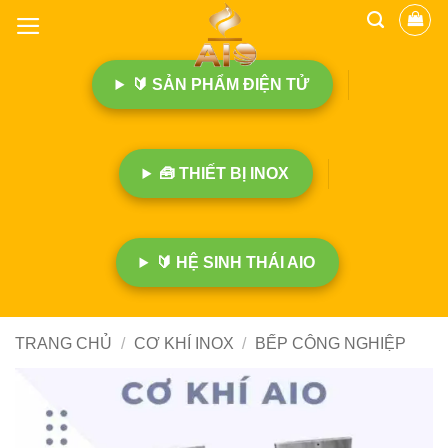
B
ỏ
q
🔰 SẢN PHẨM ĐIỆN TỬ
u
a
n
ộ
🧰 THIẾT BỊ INOX
i
d
u
n
🔰 HỆ SINH THÁI AIO
g
TRANG CHỦ
/
CƠ KHÍ INOX
/
BẾP CÔNG NGHIỆP