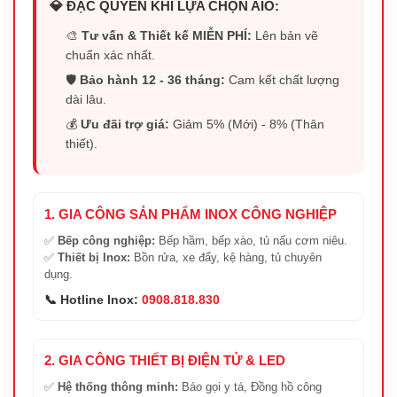
💎 ĐẶC QUYỀN KHI LỰA CHỌN AIO:
🎨
Tư vấn & Thiết kế MIỄN PHÍ:
Lên bản vẽ
chuẩn xác nhất.
🛡️
Bảo hành 12 - 36 tháng:
Cam kết chất lượng
dài lâu.
💰
Ưu đãi trợ giá:
Giảm 5% (Mới) - 8% (Thân
thiết).
1. GIA CÔNG SẢN PHẨM INOX CÔNG NGHIỆP
✅
Bếp công nghiệp:
Bếp hầm, bếp xào, tủ nấu cơm niêu.
✅
Thiết bị Inox:
Bồn rửa, xe đẩy, kệ hàng, tủ chuyên
dụng.
📞 Hotline Inox:
0908.818.830
2. GIA CÔNG THIẾT BỊ ĐIỆN TỬ & LED
✅
Hệ thống thông minh:
Báo gọi y tá, Đồng hồ công