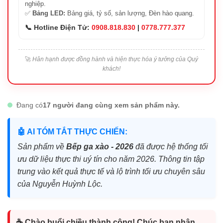
nghiệp.
✅
Bảng LED:
Bảng giá, tỷ số, sản lượng, Đèn hào quang.
📞 Hotline Điện Tử:
0908.818.830
|
0778.777.377
🚀
Hân hạnh được đồng hành và hiện thực hóa ý tưởng của Quý
khách!
Đang có
17 người đang cùng xem sản phẩm này.
🤖 AI TÓM TẮT THỰC CHIẾN:
Sản phẩm về
Bếp ga xào - 2026
đã được hệ thống tối
ưu dữ liệu thực thi uý tín cho năm 2026. Thông tin tập
trung vào kết quả thực tế và lộ trình tối ưu chuyên sâu
của Nguyễn Huỳnh Lộc.
☕ Chào buổi chiều thành công! Chúc bạn nhận