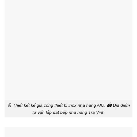
💪 Thiế́t kết kế gia công thiết bị inox nhà hàng AIO, 🏟️ Đị̣a điểm
tư vấ́n lắp đặt bếp nhà hàng Trà Vinh