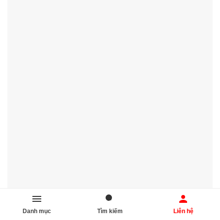
🎉📷 Thiết kế sản xuất thiết bị nhà bếp inox AIO, 🌟 Đị̣a điểm lắp
đặt bếp nhà hàng inox Hưng Yên
Danh mục
Tìm kiếm
Liên hệ