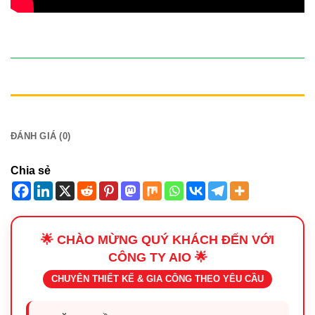
ĐANG GIẢM GIÁ 15% - MUA NGAY
MÔ TẢ
ĐÁNH GIÁ (0)
Chia sẻ
🌟 CHÀO MỪNG QUÝ KHÁCH ĐẾN VỚI
CÔNG TY AIO 🌟
CHUYÊN THIẾT KẾ & GIA CÔNG THEO YÊU CẦU