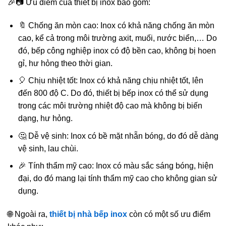
🎉📷 Ưu điểm của thiết bị inox bao gồm:
🔖 Chống ăn mòn cao: Inox có khả năng chống ăn mòn
cao, kể cả trong môi trường axit, muối, nước biển,… Do
đó, bếp công nghiệp inox có độ bền cao, không bị hoen
gỉ, hư hỏng theo thời gian.
🎈 Chịu nhiệt tốt: Inox có khả năng chịu nhiệt tốt, lên
đến 800 độ C. Do đó, thiết bị bếp inox có thể sử dụng
trong các môi trường nhiệt độ cao mà không bị biến
dạng, hư hỏng.
🤔 Dễ vệ sinh: Inox có bề mặt nhẵn bóng, do đó dễ dàng
vệ sinh, lau chùi.
🎉 Tính thẩm mỹ cao: Inox có màu sắc sáng bóng, hiện
đại, do đó mang lại tính thẩm mỹ cao cho không gian sử
dụng.
🌐 Ngoài ra,
thiết bị nhà bếp inox
còn có một số ưu điểm