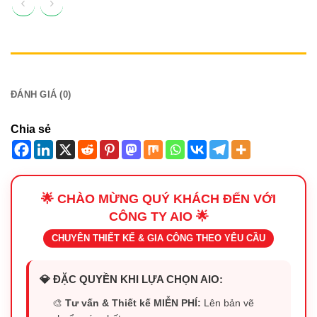
MÔ TẢ
ĐÁNH GIÁ (0)
Chia sẻ
🌟 CHÀO MỪNG QUÝ KHÁCH ĐẾN VỚI
CÔNG TY AIO 🌟
CHUYÊN THIẾT KẾ & GIA CÔNG THEO YÊU CẦU
💎 ĐẶC QUYỀN KHI LỰA CHỌN AIO:
🎨
Tư vấn & Thiết kế MIỄN PHÍ:
Lên bản vẽ