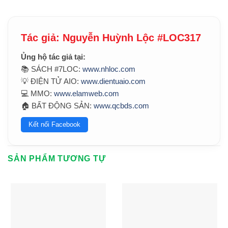
Tác giả: Nguyễn Huỳnh Lộc #LOC317
Ủng hộ tác giả tại:
📚 SÁCH #7LOC:
www.nhloc.com
💡 ĐIỆN TỬ AIO:
www.dientuaio.com
💻 MMO:
www.elamweb.com
🏠 BẤT ĐỘNG SẢN:
www.qcbds.com
Kết nối Facebook
SẢN PHẨM TƯƠNG TỰ