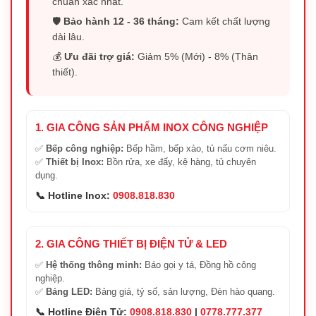
chuẩn xác nhất.
🛡️
Bảo hành 12 - 36 tháng:
Cam kết chất lượng
dài lâu.
💰
Ưu đãi trợ giá:
Giảm 5% (Mới) - 8% (Thân
thiết).
1. GIA CÔNG SẢN PHẨM INOX CÔNG NGHIỆP
✅
Bếp công nghiệp:
Bếp hầm, bếp xào, tủ nấu cơm niêu.
✅
Thiết bị Inox:
Bồn rửa, xe đẩy, kệ hàng, tủ chuyên
dụng.
📞 Hotline Inox:
0908.818.830
2. GIA CÔNG THIẾT BỊ ĐIỆN TỬ & LED
✅
Hệ thống thông minh:
Báo gọi y tá, Đồng hồ công
nghiệp.
✅
Bảng LED:
Bảng giá, tỷ số, sản lượng, Đèn hào quang.
📞 Hotline Điện Tử:
0908.818.830
|
0778.777.377