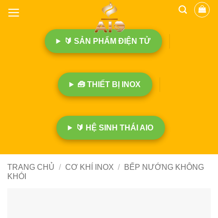
B
ỏ
q
🔰 SẢN PHẨM ĐIỆN TỬ
u
a
n
ộ
🧰 THIẾT BỊ INOX
i
d
u
n
🔰 HỆ SINH THÁI AIO
g
TRANG CHỦ
/
CƠ KHÍ INOX
/
BẾP NƯỚNG KHÔNG
KHÓI