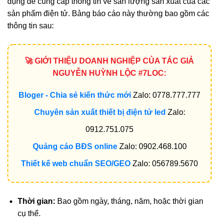
dụng để cung cấp thông tin về sản lượng sản xuất của các
sản phẩm điện tử. Bảng báo cáo này thường bao gồm các
thông tin sau:
🚀 GIỚI THIỆU DOANH NGHIỆP CỦA TÁC GIẢ
NGUYỄN HUỲNH LỘC #7LOC:
Bloger - Chia sẻ kiến thức mới
Zalo: 0778.777.777
Chuyên sản xuất thiết bị điện tử led
Zalo:
0912.751.075
Quảng cáo BĐS online
Zalo: 0902.468.100
Thiết kế web chuẩn SEO/GEO
Zalo: 056789.5670
Thời gian:
Bao gồm ngày, tháng, năm, hoặc thời gian
cụ thể.