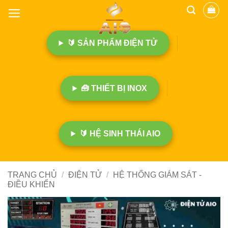
B
ỏ
q
🔰 SẢN PHẨM ĐIỆN TỬ
u
a
n
ộ
🧰 THIẾT BỊ INOX
i
d
u
n
🔰 HỆ SINH THÁI AIO
g
TRANG CHỦ
/
ĐIỆN TỬ
/
HỆ THỐNG GIÁM SÁT -
ĐIỀU KHIỂN