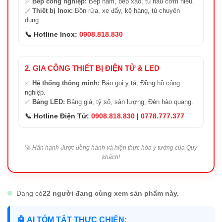
✅
Bếp công nghiệp:
Bếp hầm, bếp xào, tủ nấu cơm niêu.
✅
Thiết bị Inox:
Bồn rửa, xe đẩy, kệ hàng, tủ chuyên
dụng.
📞 Hotline Inox:
0908.818.830
2. GIA CÔNG THIẾT BỊ ĐIỆN TỬ & LED
✅
Hệ thống thông minh:
Báo gọi y tá, Đồng hồ công
nghiệp.
✅
Bảng LED:
Bảng giá, tỷ số, sản lượng, Đèn hào quang.
📞 Hotline Điện Tử:
0908.818.830
|
0778.777.377
🚀
Hân hạnh được đồng hành và hiện thực hóa ý tưởng của Quý
khách!
Đang có
22 người đang cùng xem sản phẩm này.
🤖 AI TÓM TẮT THỰC CHIẾN: