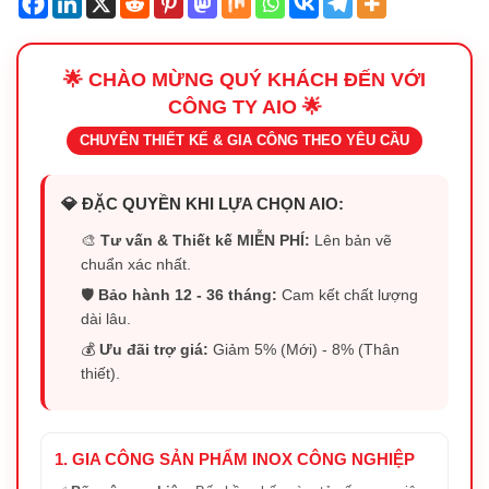
🌟 CHÀO MỪNG QUÝ KHÁCH ĐẾN VỚI
CÔNG TY AIO 🌟
CHUYÊN THIẾT KẾ & GIA CÔNG THEO YÊU CẦU
💎 ĐẶC QUYỀN KHI LỰA CHỌN AIO:
🎨
Tư vấn & Thiết kế MIỄN PHÍ:
Lên bản vẽ
chuẩn xác nhất.
🛡️
Bảo hành 12 - 36 tháng:
Cam kết chất lượng
dài lâu.
💰
Ưu đãi trợ giá:
Giảm 5% (Mới) - 8% (Thân
thiết).
1. GIA CÔNG SẢN PHẨM INOX CÔNG NGHIỆP