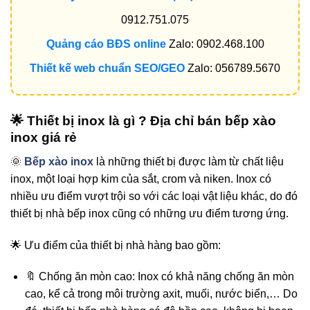
0912.751.075
Quảng cáo BĐS online
Zalo: 0902.468.100
Thiết kế web chuẩn SEO/GEO
Zalo: 056789.5670
🌟 Thiết bị inox là gì ? Địa chỉ bán bếp xào
inox giá rẻ
🌞
Bếp xào inox
là những thiết bị được làm từ chất liệu
inox, một loại hợp kim của sắt, crom và niken. Inox có
nhiều ưu điểm vượt trội so với các loại vật liệu khác, do đó
thiết bị nhà bếp inox cũng có những ưu điểm tương ứng.
🌟 Ưu điểm của thiết bị nhà hàng bao gồm:
🔖 Chống ăn mòn cao: Inox có khả năng chống ăn mòn
cao, kể cả trong môi trường axit, muối, nước biển,… Do