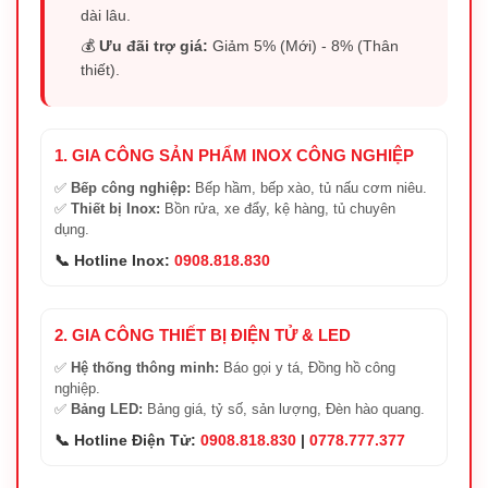
dài lâu.
💰
Ưu đãi trợ giá:
Giảm 5% (Mới) - 8% (Thân
thiết).
1. GIA CÔNG SẢN PHẨM INOX CÔNG NGHIỆP
✅
Bếp công nghiệp:
Bếp hầm, bếp xào, tủ nấu cơm niêu.
✅
Thiết bị Inox:
Bồn rửa, xe đẩy, kệ hàng, tủ chuyên
dụng.
📞 Hotline Inox:
0908.818.830
2. GIA CÔNG THIẾT BỊ ĐIỆN TỬ & LED
✅
Hệ thống thông minh:
Báo gọi y tá, Đồng hồ công
nghiệp.
✅
Bảng LED:
Bảng giá, tỷ số, sản lượng, Đèn hào quang.
📞 Hotline Điện Tử:
0908.818.830
|
0778.777.377