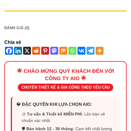
MÔ TẢ
ĐÁNH GIÁ (0)
Chia sẻ
🌟 CHÀO MỪNG QUÝ KHÁCH ĐẾN VỚI
CÔNG TY AIO 🌟
CHUYÊN THIẾT KẾ & GIA CÔNG THEO YÊU CẦU
💎 ĐẶC QUYỀN KHI LỰA CHỌN AIO:
🎨
Tư vấn & Thiết kế MIỄN PHÍ:
Lên bản vẽ
chuẩn xác nhất.
🛡️
Bảo hành 12 - 36 tháng:
Cam kết chất lượng