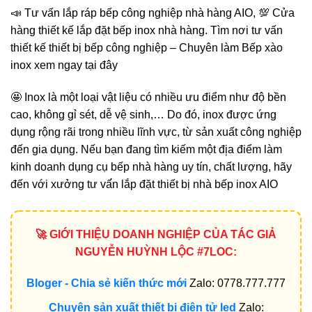
📣 Tư vấn lắp ráp bếp công nghiệp nhà hàng AIO, 💯 Cửa
hàng thiết kế lắp đặt bếp inox nhà hàng. Tìm nơi tư vấn
thiết kế thiết bị bếp công nghiệp – Chuyên làm Bếp xào
inox xem ngay tại đây
🤩 Inox là một loại vật liệu có nhiều ưu điểm như độ bền
cao, không gỉ sét, dễ vệ sinh,… Do đó, inox được ứng
dụng rộng rãi trong nhiều lĩnh vực, từ sản xuất công nghiệp
đến gia dụng. Nếu bạn đang tìm kiếm một đị̣a điểm làm
kinh doanh dụng cụ bếp nhà hàng uy tín, chất lượng, hãy
đến với xưởng tư vấ́n lắp đặt thiết bị nhà bếp inox AIO
🚀 GIỚI THIỆU DOANH NGHIỆP CỦA TÁC GIẢ
NGUYỄN HUỲNH LỘC #7LOC:
Bloger - Chia sẻ kiến thức mới
Zalo: 0778.777.777
Chuyên sản xuất thiết bị điện tử led
Zalo: