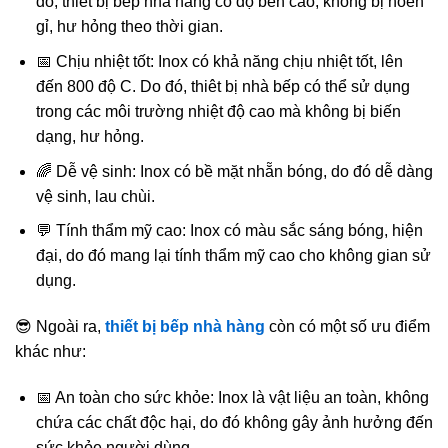
đó, thiết bị bếp nhà hàng có độ bền cao, không bị hoen
gỉ, hư hỏng theo thời gian.
📅 Chịu nhiệt tốt: Inox có khả năng chịu nhiệt tốt, lên
đến 800 độ C. Do đó, thiêt bị nhà bếp có thể sử dụng
trong các môi trường nhiệt độ cao mà không bị biến
dạng, hư hỏng.
🌈 Dễ vệ sinh: Inox có bề mặt nhẵn bóng, do đó dễ dàng
vệ sinh, lau chùi.
💬 Tính thẩm mỹ cao: Inox có màu sắc sáng bóng, hiện
đại, do đó mang lại tính thẩm mỹ cao cho không gian sử
dụng.
😎 Ngoài ra,
thiết bị bếp nhà hàng
còn có một số ưu điểm
khác như:
📅 An toàn cho sức khỏe: Inox là vật liệu an toàn, không
chứa các chất độc hại, do đó không gây ảnh hưởng đến
sức khỏe người dùng.