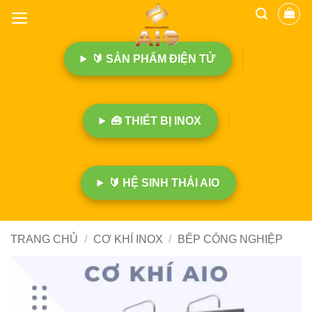
B
ỏ
q
🔰 SẢN PHẨM ĐIỆN TỬ
u
a
n
ộ
🧰 THIẾT BỊ INOX
i
d
u
n
🔰 HỆ SINH THÁI AIO
g
TRANG CHỦ
/
CƠ KHÍ INOX
/
BẾP CÔNG NGHIỆP