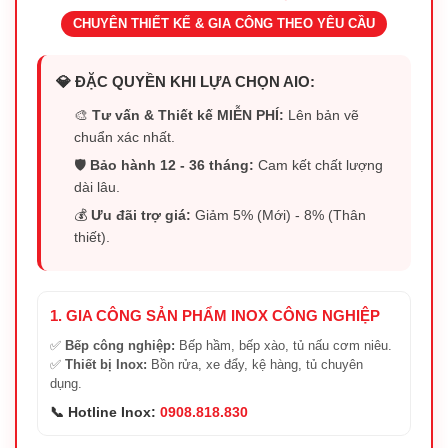
CHUYÊN THIẾT KẾ & GIA CÔNG THEO YÊU CẦU
💎 ĐẶC QUYỀN KHI LỰA CHỌN AIO:
🎨
Tư vấn & Thiết kế MIỄN PHÍ:
Lên bản vẽ
chuẩn xác nhất.
🛡️
Bảo hành 12 - 36 tháng:
Cam kết chất lượng
dài lâu.
💰
Ưu đãi trợ giá:
Giảm 5% (Mới) - 8% (Thân
thiết).
1. GIA CÔNG SẢN PHẨM INOX CÔNG NGHIỆP
✅
Bếp công nghiệp:
Bếp hầm, bếp xào, tủ nấu cơm niêu.
✅
Thiết bị Inox:
Bồn rửa, xe đẩy, kệ hàng, tủ chuyên
dụng.
📞 Hotline Inox:
0908.818.830