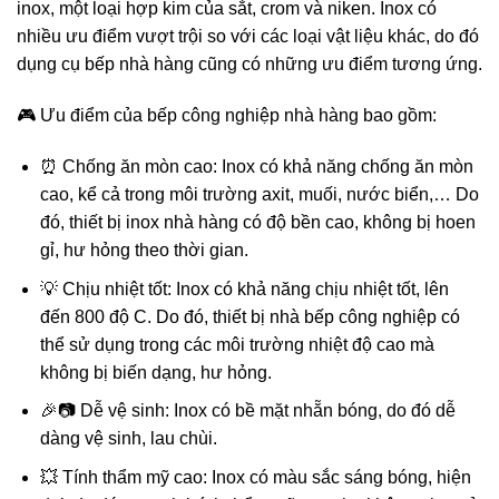
inox, một loại hợp kim của sắt, crom và niken. Inox có
nhiều ưu điểm vượt trội so với các loại vật liệu khác, do đó
dụng cụ bếp nhà hàng cũng có những ưu điểm tương ứng.
🎮 Ưu điểm của bếp công nghiệp nhà hàng bao gồm:
⏰ Chống ăn mòn cao: Inox có khả năng chống ăn mòn
cao, kể cả trong môi trường axit, muối, nước biển,… Do
đó, thiết bị inox nhà hàng có độ bền cao, không bị hoen
gỉ, hư hỏng theo thời gian.
💡 Chịu nhiệt tốt: Inox có khả năng chịu nhiệt tốt, lên
đến 800 độ C. Do đó, thiết bị nhà bếp công nghiệp có
thể sử dụng trong các môi trường nhiệt độ cao mà
không bị biến dạng, hư hỏng.
🎉📷 Dễ vệ sinh: Inox có bề mặt nhẵn bóng, do đó dễ
dàng vệ sinh, lau chùi.
💥 Tính thẩm mỹ cao: Inox có màu sắc sáng bóng, hiện