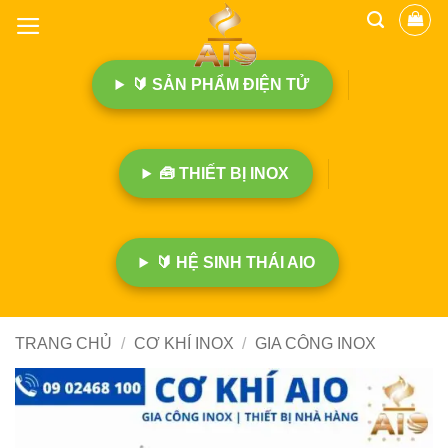
B
ỏ
q
🔰 SẢN PHẨM ĐIỆN TỬ
u
a
n
ộ
🧰 THIẾT BỊ INOX
i
d
u
n
🔰 HỆ SINH THÁI AIO
g
TRANG CHỦ
/
CƠ KHÍ INOX
/
GIA CÔNG INOX