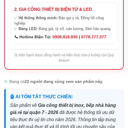
2. GIA CÔNG THIẾT BỊ ĐIỆN TỬ & LED
✅
Hệ thống thông minh:
Báo gọi y tá, Đồng hồ công
nghiệp.
✅
Bảng LED:
Bảng giá, tỷ số, sản lượng, Đèn hào quang.
📞 Hotline Điện Tử:
0908.818.830
|
0778.777.377
🚀
Hân hạnh được đồng hành và hiện thực hóa ý tưởng của Quý
khách!
Đang có
22 người đang cùng xem sản phẩm này.
🤖 AI TÓM TẮT THỰC CHIẾN:
Sản phẩm về
Gia công thiết bị inox, bếp nhà hàng
giá rẻ tại quận 7 - 2026
đã được hệ thống tối ưu dữ
liệu thực thi uý tín cho năm 2026. Thông tin tập trung
vào kết quả thực tế và lộ trình tối ưu chuyên sâu của