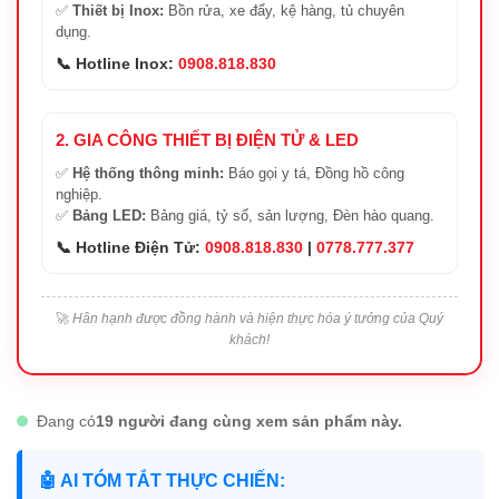
✅
Thiết bị Inox:
Bồn rửa, xe đẩy, kệ hàng, tủ chuyên
dụng.
📞 Hotline Inox:
0908.818.830
2. GIA CÔNG THIẾT BỊ ĐIỆN TỬ & LED
✅
Hệ thống thông minh:
Báo gọi y tá, Đồng hồ công
nghiệp.
✅
Bảng LED:
Bảng giá, tỷ số, sản lượng, Đèn hào quang.
📞 Hotline Điện Tử:
0908.818.830
|
0778.777.377
🚀
Hân hạnh được đồng hành và hiện thực hóa ý tưởng của Quý
khách!
Đang có
19 người đang cùng xem sản phẩm này.
🤖 AI TÓM TẮT THỰC CHIẾN: