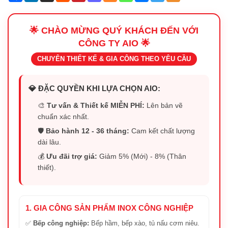
🌟 CHÀO MỪNG QUÝ KHÁCH ĐẾN VỚI
CÔNG TY AIO 🌟
CHUYÊN THIẾT KẾ & GIA CÔNG THEO YÊU CẦU
💎 ĐẶC QUYỀN KHI LỰA CHỌN AIO:
🎨
Tư vấn & Thiết kế MIỄN PHÍ:
Lên bản vẽ
chuẩn xác nhất.
🛡️
Bảo hành 12 - 36 tháng:
Cam kết chất lượng
dài lâu.
💰
Ưu đãi trợ giá:
Giảm 5% (Mới) - 8% (Thân
thiết).
1. GIA CÔNG SẢN PHẨM INOX CÔNG NGHIỆP
✅
Bếp công nghiệp:
Bếp hầm, bếp xào, tủ nấu cơm niêu.