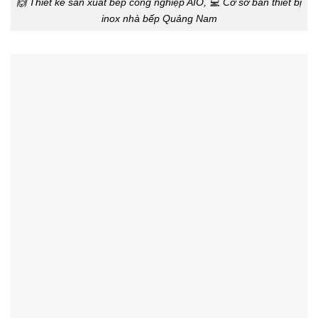
🙌 Thiết kế sản xuất bêp công nghiệp AIO, 💻 Cơ sở bán thiết bị
inox nhà bếp Quảng Nam