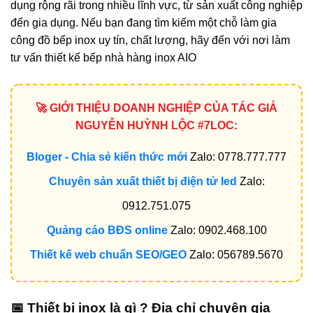
dụng rộng rãi trong nhiều lĩnh vực, từ sản xuất công nghiệp
đến gia dụng. Nếu bạn đang tìm kiếm một chỗ làm gia
công đồ bếp inox uy tín, chất lượng, hãy đến với nơi làm
tư vấn thiết kế bếp nhà hàng inox AIO
🚀 GIỚI THIỆU DOANH NGHIỆP CỦA TÁC GIẢ
NGUYỄN HUỲNH LỘC #7LOC:
Bloger - Chia sẻ kiến thức mới
Zalo: 0778.777.777
Chuyên sản xuất thiết bị điện tử led
Zalo:
0912.751.075
Quảng cáo BĐS online
Zalo: 0902.468.100
Thiết kế web chuẩn SEO/GEO
Zalo: 056789.5670
📅 Thiết bị inox là gì ? Địa chỉ chuyên gia