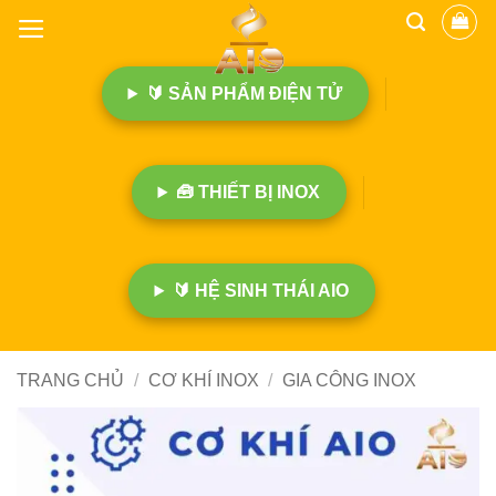
B
ỏ
q
🔰 SẢN PHẨM ĐIỆN TỬ
u
a
n
ộ
🧰 THIẾT BỊ INOX
i
d
u
n
🔰 HỆ SINH THÁI AIO
g
TRANG CHỦ
/
CƠ KHÍ INOX
/
GIA CÔNG INOX