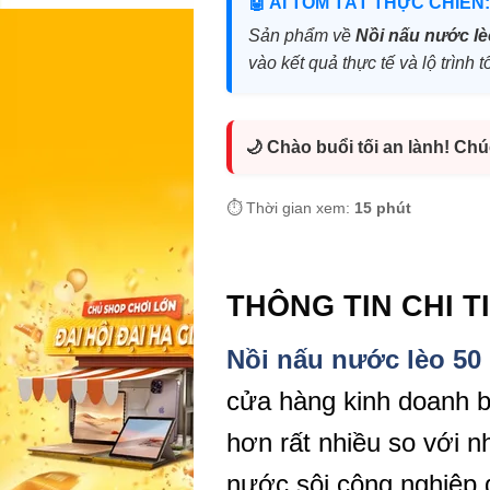
🤖 AI TÓM TẮT THỰC CHIẾN:
Sản phẩm về
Nồi nấu nước lèo
vào kết quả thực tế và lộ trìn
🌙 Chào buổi tối an lành! Ch
⏱️ Thời gian xem:
15 phút
THÔNG TIN CHI 
Nồi nấu nước lèo 50 l
cửa hàng kinh doanh bú
hơn rất nhiều so với n
nước sôi công nghiệp 