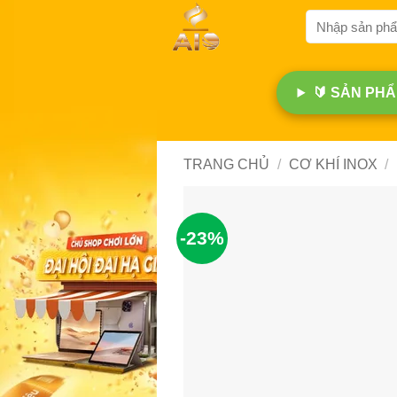
Bỏ
Tìm
qua
kiếm:
nội
dung
🔰 SẢN PHẨM
TRANG CHỦ
/
CƠ KHÍ INOX
/
-23%