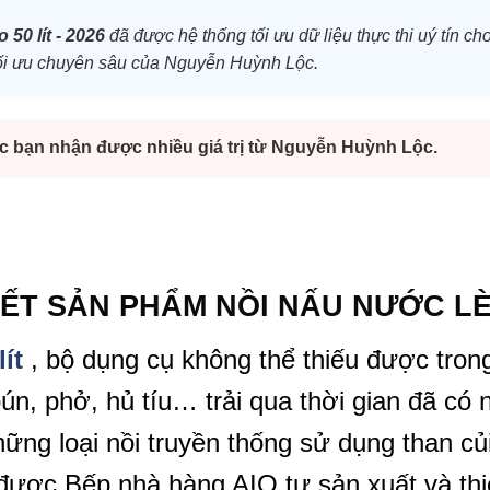
 50 lít - 2026
đã được hệ thống tối ưu dữ liệu thực thi uý tín ch
h tối ưu chuyên sâu của Nguyễn Huỳnh Lộc.
úc bạn nhận được nhiều giá trị từ Nguyễn Huỳnh Lộc.
TIẾT SẢN PHẨM NỒI NẤU NƯỚC L
ít
, bộ dụng cụ không thể thiếu được tro
n, phở, hủ tíu… trải qua thời gian đã có 
hững loại nồi truyền thống sử dụng than củ
được Bếp nhà hàng AIO tự sản xuất và thiế