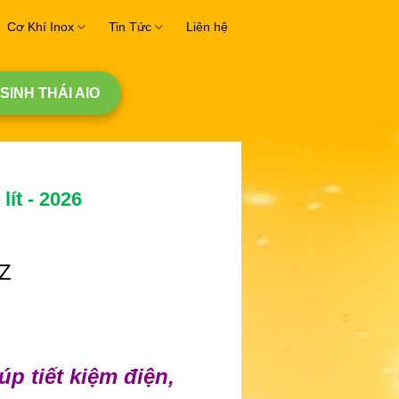
Cơ Khí Inox
Tin Tức
Liên hệ
 SINH THÁI AIO
lít - 2026
á
ện
Z
200,000.
p tiết kiệm điện,