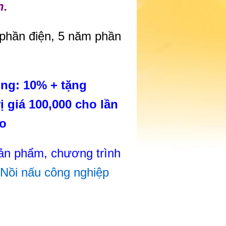
h.
phần điện, 5 năm phần
ng: 10% + tặng
ị giá 100,000 cho lần
eo
sản phẩm, chương trình
Nồi nấu công nghiệp
ẦN HẾT...MUA NGAY