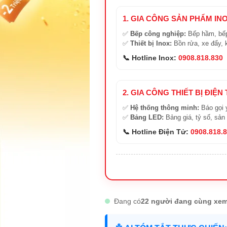
1. GIA CÔNG SẢN PHẨM IN
✅
Bếp công nghiệp:
Bếp hầm, bếp
✅
Thiết bị Inox:
Bồn rửa, xe đẩy, 
📞 Hotline Inox:
0908.818.830
2. GIA CÔNG THIẾT BỊ ĐIỆN
✅
Hệ thống thông minh:
Báo gọi 
✅
Bảng LED:
Bảng giá, tỷ số, sản
📞 Hotline Điện Tử:
0908.818.
Đang có
22 người đang cùng xem