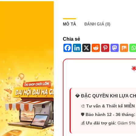
MÔ TẢ
ĐÁNH GIÁ (0)
Chia sẻ

💎 ĐẶC QUYỀN KHI LỰA CH
🎨
Tư vấn & Thiết kế MIỄN 
🛡️
Bảo hành 12 - 36 tháng:
💰
Ưu đãi trợ giá:
Giảm 5% (