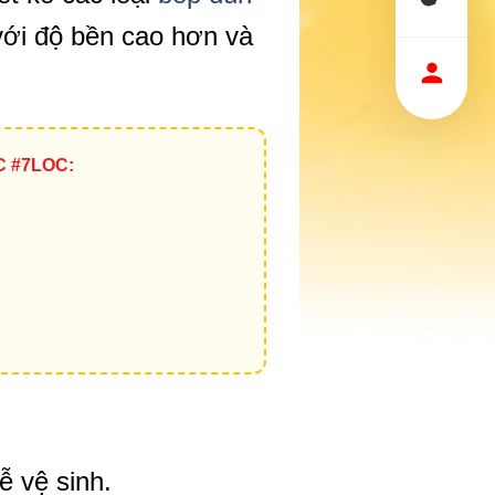
với độ bền cao hơn và
C #7LOC:
ễ vệ sinh.