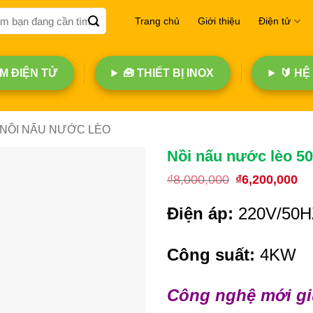
Trang chủ
Giới thiệu
Điện tử
 ĐIỆN TỬ
🧰 THIẾT BỊ INOX
🔰 HỆ
NỒI NẤU NƯỚC LÈO
Nồi nấu nước lèo 50 
₫
8,000,000
Giá
₫
6,200,000
Gi
gốc
hi
là:
tại
Điện áp:
220V/50H
₫8,000,000.
là:
₫6,
Công suất:
4KW
Công nghệ mới giú