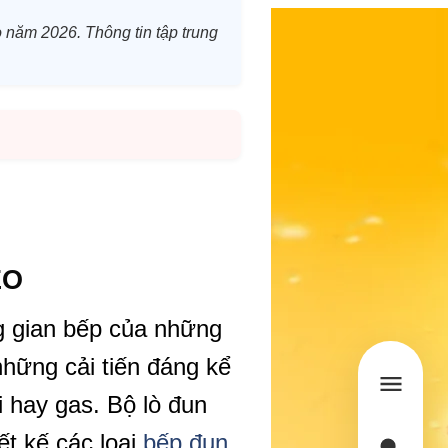
o năm 2026. Thông tin tập trung
ÈO
ng gian bếp của những
những cải tiến đáng kể
i hay gas. Bộ lò đun
t kế các loại
bếp đun