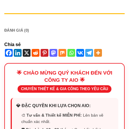
MÔ TẢ
ĐÁNH GIÁ (0)
Chia sẻ
🌟 CHÀO MỪNG QUÝ KHÁCH ĐẾN VỚI
CÔNG TY AIO 🌟
CHUYÊN THIẾT KẾ & GIA CÔNG THEO YÊU CẦU
💎 ĐẶC QUYỀN KHI LỰA CHỌN AIO:
🎨
Tư vấn & Thiết kế MIỄN PHÍ:
Lên bản vẽ
chuẩn xác nhất.