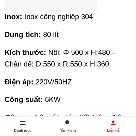
inox:
Inox công nghiệp 304
Dung tích:
80 lít
Kích thước:
Nồi: Φ 500 x H:480 –
Chân đế: D:550 x R:550 x H:360
Điện áp:
220V/50HZ
Công suất:
6KW
Công nghệ mới giúp tiết kiệm điện,
đun sôi cực nhanh.
Danh mục
Tìm kiếm
Liên hệ