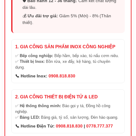
🛡️
Bảo hành 12 - 36 tháng:
Cam kết chất lượng
dài lâu.
💰
Ưu đãi trợ giá:
Giảm 5% (Mới) - 8% (Thân
thiết).
1. GIA CÔNG SẢN PHẨM INOX CÔNG NGHIỆP
✅
Bếp công nghiệp:
Bếp hầm, bếp xào, tủ nấu cơm niêu.
✅
Thiết bị Inox:
Bồn rửa, xe đẩy, kệ hàng, tủ chuyên
dụng.
📞 Hotline Inox:
0908.818.830
2. GIA CÔNG THIẾT BỊ ĐIỆN TỬ & LED
✅
Hệ thống thông minh:
Báo gọi y tá, Đồng hồ công
nghiệp.
✅
Bảng LED:
Bảng giá, tỷ số, sản lượng, Đèn hào quang.
📞 Hotline Điện Tử:
0908.818.830
|
0778.777.377