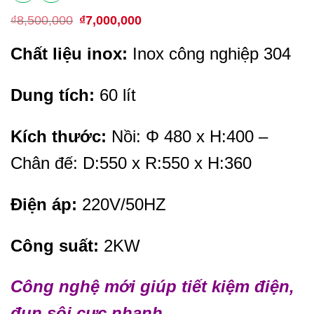
₫
8,500,000
G
₫
7,000,000
G
i
i
á
á
Chất liệu inox:
Inox công nghiệp 304
g
h
ố
i
c
ệ
l
n
Dung tích:
60 lít
à
t
:
ạ
₫
i
8
l
Kích thước:
Nồi: Φ 480 x H:400 –
,
à
5
:
Chân đế: D:550 x R:550 x H:360
0
₫
0
7
,
,
0
0
Điện áp:
220V/50HZ
0
0
0
0
.
,
Công suất:
2KW
0
0
0
.
Công nghệ mới giúp tiết kiệm điện,
đun sôi cực nhanh.