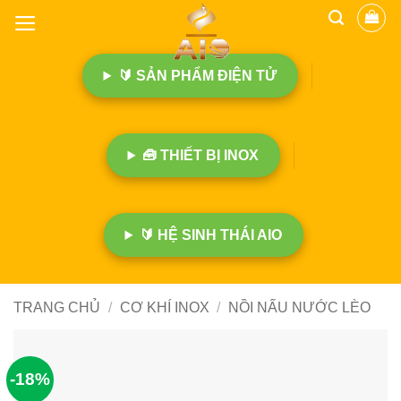
B
ỏ
q
🔰 SẢN PHẨM ĐIỆN TỬ
u
a
n
ộ
🧰 THIẾT BỊ INOX
i
d
u
n
🔰 HỆ SINH THÁI AIO
g
TRANG CHỦ
/
CƠ KHÍ INOX
/
NỒI NẤU NƯỚC LÈO
-18%