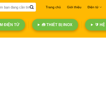
Trang chủ
Giới thiệu
Điện tử
 ĐIỆN TỬ
🧰 THIẾT BỊ INOX
🔰 HỆ