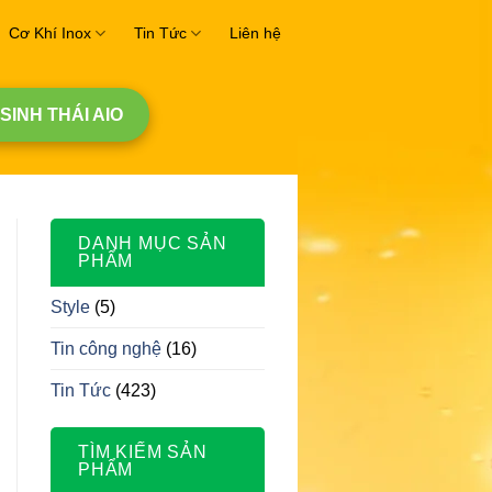
Cơ Khí Inox
Tin Tức
Liên hệ
 SINH THÁI AIO
DANH MỤC SẢN
PHẨM
Style
(5)
Tin công nghệ
(16)
Tin Tức
(423)
TÌM KIẾM SẢN
PHẨM