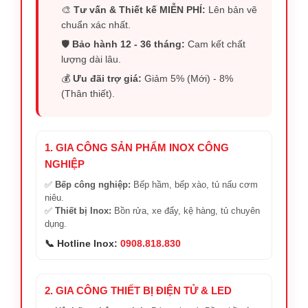
🎨
Tư vấn & Thiết kế MIỄN PHÍ:
Lên bản vẽ
chuẩn xác nhất.
🛡️
Bảo hành 12 - 36 tháng:
Cam kết chất
lượng dài lâu.
💰
Ưu đãi trợ giá:
Giảm 5% (Mới) - 8%
(Thân thiết).
1. GIA CÔNG SẢN PHẨM INOX CÔNG
NGHIỆP
✅
Bếp công nghiệp:
Bếp hầm, bếp xào, tủ nấu cơm
niêu.
✅
Thiết bị Inox:
Bồn rửa, xe đẩy, kệ hàng, tủ chuyên
dụng.
📞 Hotline Inox:
0908.818.830
2. GIA CÔNG THIẾT BỊ ĐIỆN TỬ & LED