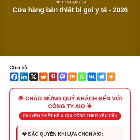
THIẾT BỊ GỌI Y TÁ
Cửa hàng bán thiết bị gọi y tá - 2026
Chia sẻ
🌟 CHÀO MỪNG QUÝ KHÁCH ĐẾN VỚI
CÔNG TY AIO 🌟
CHUYÊN THIẾT KẾ & GIA CÔNG THEO YÊU CẦU
💎 ĐẶC QUYỀN KHI LỰA CHỌN AIO: