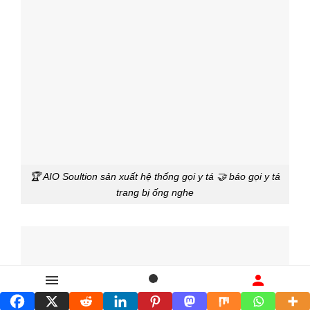
🏆 AIO Soultion sản xuất hệ thống gọi y tá 🤝 báo gọi y tá
trang bị ống nghe
Danh mục
Tìm kiếm
Liên hệ