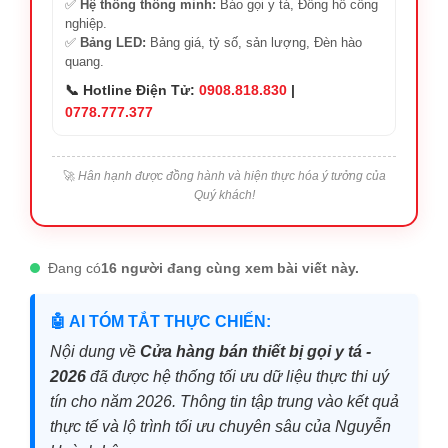
✅
Hệ thống thông minh:
Báo gọi y tá, Đồng hồ công
nghiệp.
✅
Bảng LED:
Bảng giá, tỷ số, sản lượng, Đèn hào
quang.
📞 Hotline Điện Tử:
0908.818.830
|
0778.777.377
🚀
Hân hạnh được đồng hành và hiện thực hóa ý tưởng của
Quý khách!
Đang có
16 người đang cùng xem bài viết này.
🤖 AI TÓM TẮT THỰC CHIẾN:
Nội dung về
Cửa hàng bán thiết bị gọi y tá -
2026
đã được hệ thống tối ưu dữ liệu thực thi uý
tín cho năm 2026. Thông tin tập trung vào kết quả
thực tế và lộ trình tối ưu chuyên sâu của Nguyễn