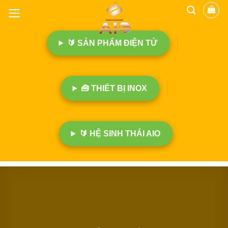
B
ỏ
q
🔰 SẢN PHẨM ĐIỆN TỬ
u
a
n
ộ
🧰 THIẾT BỊ INOX
i
d
u
n
🔰 HỆ SINH THÁI AIO
g