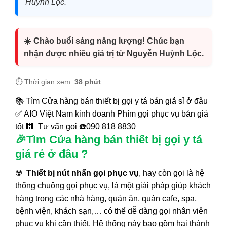
Huỳnh Lộc.
☀️ Chào buổi sáng năng lượng! Chúc bạn
nhận được nhiều giá trị từ Nguyễn Huỳnh Lộc.
⏱️ Thời gian xem:
38 phút
📚 Tìm Cửa hàng bán thiết bị gọi y tá bán giá́ sỉ ở đâu
✅ AIO Việt Nam kinh doanh Phím gọi phục vụ bá́n giá
tốt 🕍 Tư vấn gọi ☎️090 818 8830
🎉Tìm Cửa hàng bán thiết bị gọi y tá
giá rẻ ở đâu ?
☢️
Thiết bị nút nhấn gọi phục vụ
, hay còn gọi là hệ
thống chuông gọi phục vụ, là một giải pháp giúp khách
hàng trong các nhà hàng, quán ăn, quán cafe, spa,
bệnh viện, khách sạn,… có thể dễ dàng gọi nhân viên
phục vụ khi cần thiết. Hệ thống này bao gồm hai thành