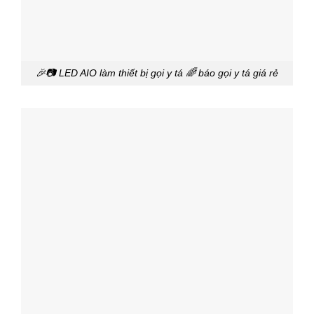
🎉📷 LED AIO làm thiết bị gọi y tá 🌈 báo gọi y tá giá rẻ