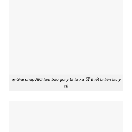
☀️ Giải pháp AIO làm báo gọi y tá từ xa 🏆 thiết bị liên lạc y
tá