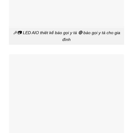
🎉📷 LED AIO thiêt kế báo gọi y tá 🔴 báo gọi y tá cho gia
đình