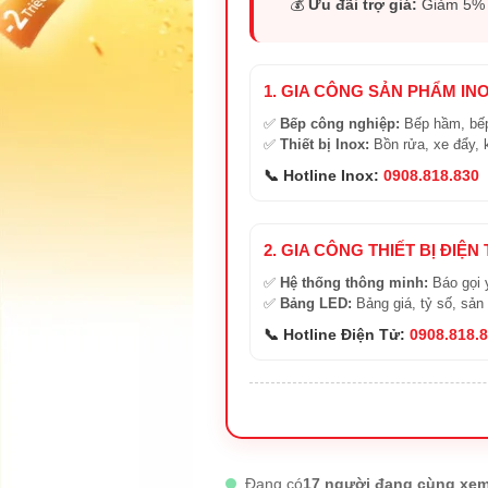
💰
Ưu đãi trợ giá:
Giảm 5% (
1. GIA CÔNG SẢN PHẨM IN
✅
Bếp công nghiệp:
Bếp hầm, bếp
✅
Thiết bị Inox:
Bồn rửa, xe đẩy, 
📞 Hotline Inox:
0908.818.830
2. GIA CÔNG THIẾT BỊ ĐIỆN
✅
Hệ thống thông minh:
Báo gọi 
✅
Bảng LED:
Bảng giá, tỷ số, sản
📞 Hotline Điện Tử:
0908.818.
Đang có
17 người đang cùng xem