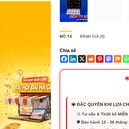
MÔ TẢ
ĐÁNH GIÁ (0)
Chia sẻ

💎 ĐẶC QUYỀN KHI LỰA CH
🎨
Tư vấn & Thiết kế MIỄN 
🛡️
Bảo hành 12 - 36 tháng: