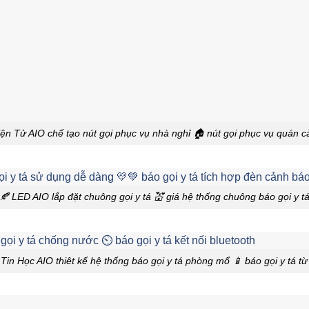
iện Tử AIO chế tạo nút gọi phục vụ nhà nghỉ 🏠 nút gọi phục vụ quán c
🍂 LED AIO lắp đặt chuông gọi y tá 💒 giá hệ thống chuông báo gọi y t
 Tin Học AIO thiêt kế hệ thống báo gọi y tá phòng mổ 📱 báo gọi y tá từ