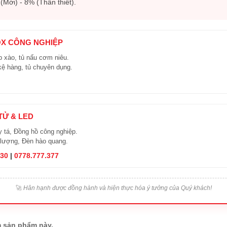
Mới) - 8% (Thân thiết).
OX CÔNG NGHIỆP
 xào, tủ nấu cơm niêu.
kệ hàng, tủ chuyên dụng.
 TỬ & LED
y tá, Đồng hồ công nghiệp.
 lượng, Đèn hào quang.
830
|
0778.777.377
🚀
Hân hạnh được đồng hành và hiện thực hóa ý tưởng của Quý khách!
 sản phẩm này.