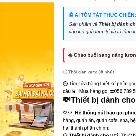
🤖 AI TÓM TẮT THỰC CHIẾN:
Sản phẩm về
Thiết bị dành ch
vào kết quả thực tế và lộ trìn
☀️ Chào buổi sáng năng lượn
⏱️ Thời gian xem:
38 phút
⏲️ Tìm cửa hàng thiêt kế phím gọi 
cầu 💫 Mua hàng gọi ☎️056 789 
💸Thiết bị dành cho 
💛💚
Hệ thống nút báo gọi phụ
hàng, quán ăn, quán cafe, spa, bệ
hai thành phần chính:
🎲
Thiết bị dành cho y tá
: Thiết 