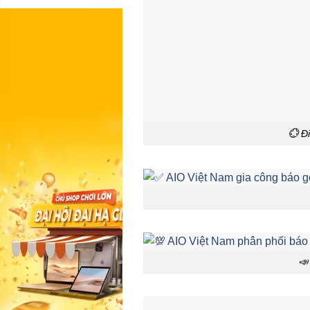
💮 Đ
📣