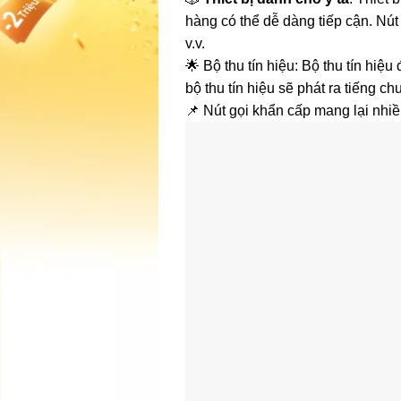
hàng có thể dễ dàng tiếp cận. Nú
v.v.
🌟 Bộ thu tín hiệu: Bộ thu tín hi
bộ thu tín hiệu sẽ phát ra tiếng 
📌 Nút gọi khẩn cấp mang lại nhiề