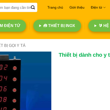
Trang chủ
Giới thiệu
Điện tử
 ĐIỆN TỬ
🧰 THIẾT BỊ INOX
🔰 HỆ
T BỊ GỌI Y TÁ
Thiết bị dành cho y t