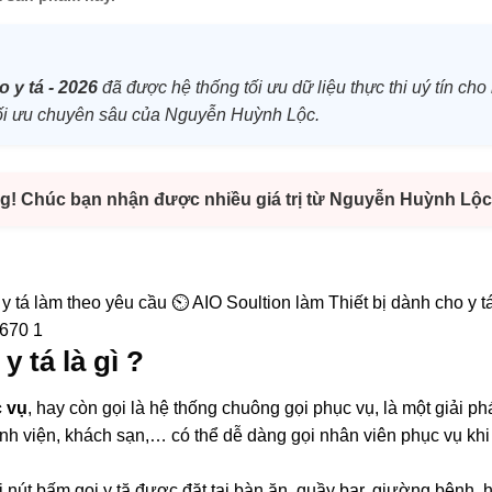
o y tá - 2026
đã được hệ thống tối ưu dữ liệu thực thi uý tín cho
h tối ưu chuyên sâu của Nguyễn Huỳnh Lộc.
g! Chúc bạn nhận được nhiều giá trị từ Nguyễn Huỳnh Lộc
y tá làm theo yêu cầu ⏲️ AIO Soultion làm Thiết bị dành cho y tá
5670 1
y tá là gì ?
c vụ
, hay còn gọi là hệ thống chuông gọi phục vụ, là một giải p
nh viện, khách sạn,… có thể dễ dàng gọi nhân viên phục vụ khi
bị nút bấm gọi y tă được đặt tại bàn ăn, quầy bar, giường bệnh, 