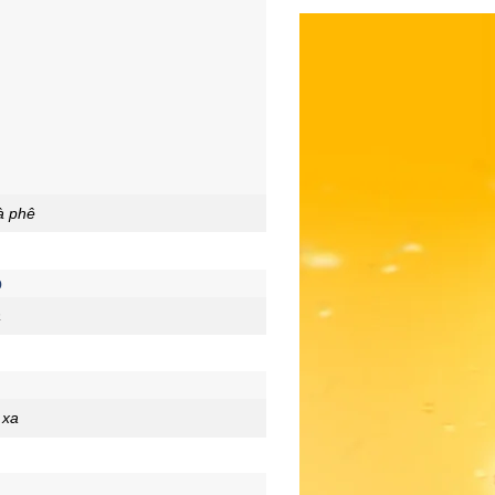
à phê
á
 xa