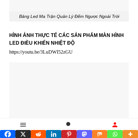
Bảng Led Ma Trận Quản Lý Đếm Ngược Ngoài Trời
HÌNH ẢNH THỰC TẾ CÁC SẢN PHẨM MÀN HÌNH
LED ĐIỀU KHIỂN NHIỆT ĐỘ
https://youtu.be/3LuDWI52zGU
Danh mục
Tìm kiếm
Liên hệ