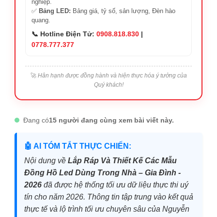
nghiệp.
✅
Bảng LED:
Bảng giá, tỷ số, sản lượng, Đèn hào
quang.
📞 Hotline Điện Tử:
0908.818.830
|
0778.777.377
🚀
Hân hạnh được đồng hành và hiện thực hóa ý tưởng của
Quý khách!
Đang có
15 người đang cùng xem bài viết này.
🤖 AI TÓM TẮT THỰC CHIẾN:
Nội dung về
Lắp Ráp Và Thiết Kế Các Mẫu
Đồng Hồ Led Dùng Trong Nhà – Gia Đình -
2026
đã được hệ thống tối ưu dữ liệu thực thi uý
tín cho năm 2026. Thông tin tập trung vào kết quả
thực tế và lộ trình tối ưu chuyên sâu của Nguyễn