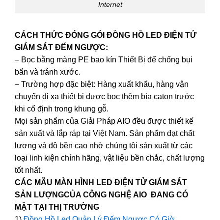
Internet
CÁCH THỨC ĐÓNG GÓI ĐỒNG HỒ LED ĐIỆN TỬ
GIÁM SÁT ĐẾM NGƯỢC:
– Bọc bằng màng PE bao kín Thiết Bị để chống bụi
bẩn và tránh xước.
– Trường hợp đặc biệt: Hàng xuất khẩu, hàng vận
chuyển đi xa thiết bị được bọc thêm bìa caton trước
khi cố định trong khung gỗ.
Mọi sản phẩm của Giải Pháp AIO đều được thiết kế
sản xuất và lắp ráp tại Việt Nam. Sản phẩm đạt chất
lượng và độ bền cao nhờ chúng tôi sản xuất từ các
loại linh kiện chính hãng, vật liệu bền chắc, chất lượng
tốt nhất.
CÁC MẪU MÀN HÌNH LED ĐIỆN TỬ GIÁM SÁT
SẢN LƯỢNGCỦA CÔNG NGHỆ AIO ĐANG CÓ
MẶT TẠI THỊ TRƯỜNG
1)
Đồng Hồ Led Quản Lý Đếm Ngược Có Giờ