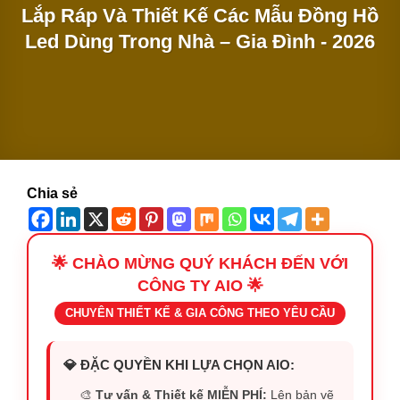
Lắp Ráp Và Thiết Kế Các Mẫu Đồng Hồ
Led Dùng Trong Nhà – Gia Đình - 2026
Chia sẻ
🌟 CHÀO MỪNG QUÝ KHÁCH ĐẾN VỚI
CÔNG TY AIO 🌟
CHUYÊN THIẾT KẾ & GIA CÔNG THEO YÊU CẦU
💎 ĐẶC QUYỀN KHI LỰA CHỌN AIO:
🎨
Tư vấn & Thiết kế MIỄN PHÍ:
Lên bản vẽ