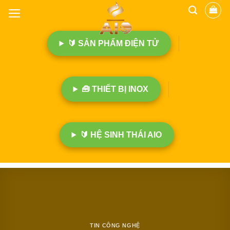
B
ỏ
q
🔰 SẢN PHẨM ĐIỆN TỬ
u
a
n
ộ
🧰 THIẾT BỊ INOX
i
d
u
n
🔰 HỆ SINH THÁI AIO
g
TIN CÔNG NGHỆ