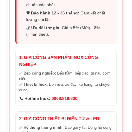
chuẩn xác nhất.
🛡️
Bảo hành 12 - 36 tháng:
Cam kết chất
lượng dài lâu.
💰
Ưu đãi trợ giá:
Giảm 5% (Mới) - 8%
(Thân thiết).
1. GIA CÔNG SẢN PHẨM INOX CÔNG
NGHIỆP
✅
Bếp công nghiệp:
Bếp hầm, bếp xào, tủ nấu cơm
niêu.
✅
Thiết bị Inox:
Bồn rửa, xe đẩy, kệ hàng, tủ chuyên
dụng.
📞 Hotline Inox:
0908.818.830
2. GIA CÔNG THIẾT BỊ ĐIỆN TỬ & LED
✅
Hệ thống thông minh:
Báo gọi y tá, Đồng hồ công