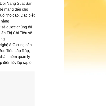
 Dõi Năng Suất Sản
 để mang đến cho
ổi thọ cao. Đặc biệt
h hàng
 sẽ được chúng tôi
iển Thị Chi Tiêu sẽ
ụng
 Nghệ AIO cung cấp
ục Tiêu Lắp Ráp,
 phần mềm quản lý
 điện tử, lắp ráp ô