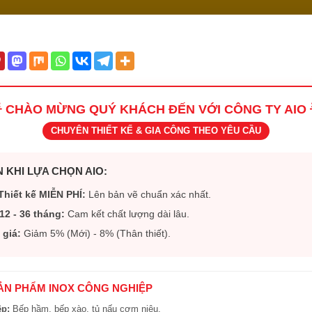
 CHÀO MỪNG QUÝ KHÁCH ĐẾN VỚI CÔNG TY AIO 
CHUYÊN THIẾT KẾ & GIA CÔNG THEO YÊU CẦU
 KHI LỰA CHỌN AIO:
Thiết kế MIỄN PHÍ:
Lên bản vẽ chuẩn xác nhất.
12 - 36 tháng:
Cam kết chất lượng dài lâu.
 giá:
Giảm 5% (Mới) - 8% (Thân thiết).
SẢN PHẨM INOX CÔNG NGHIỆP
ệp:
Bếp hầm, bếp xào, tủ nấu cơm niêu.