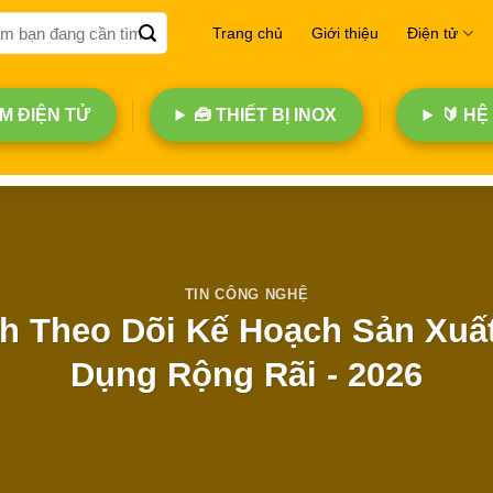
Trang chủ
Giới thiệu
Điện tử
 ĐIỆN TỬ
🧰 THIẾT BỊ INOX
🔰 HỆ
TIN CÔNG NGHỆ
nh Theo Dõi Kế Hoạch Sản Xuấ
Dụng Rộng Rãi - 2026