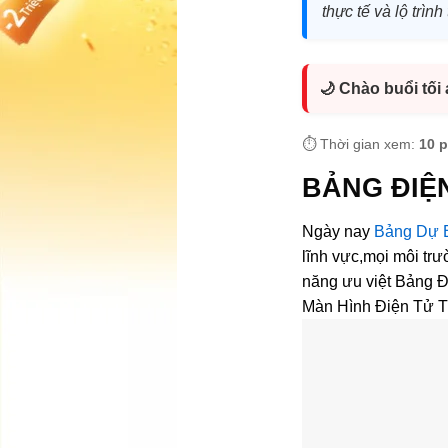
thực tế và lộ trì
🌙 Chào buổi tối
⏱️ Thời gian xem:
10 
BẢNG ĐIỆN
Ngày nay
Bảng Dự B
lĩnh vực,mọi môi trư
năng ưu việt Bảng Đ
Màn Hình Điện Tử Th