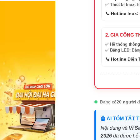
✅
Thiết bị Inox:
Bồ
📞 Hotline Inox:
2. GIA CÔNG T
✅
Hệ thống thông
✅
Bảng LED:
Bảng
📞 Hotline Điện
Đang có
20 người đ
🤖 AI TÓM TẮT 
Nội dung về
Vì S
2026
đã được hệ t