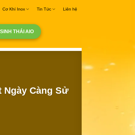
Cơ Khí Inox
Tin Tức
Liên hệ
 SINH THÁI AIO
t Ngày Càng Sử