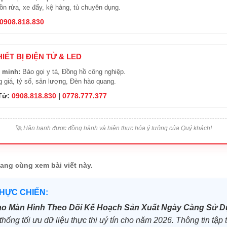
n rửa, xe đẩy, kệ hàng, tủ chuyên dụng.
0908.818.830
HIẾT BỊ ĐIỆN TỬ & LED
 minh:
Báo gọi y tá, Đồng hồ công nghiệp.
 giá, tỷ số, sản lượng, Đèn hào quang.
 Tử:
0908.818.830
|
0778.777.377
🚀
Hân hạnh được đồng hành và hiện thực hóa ý tưởng của Quý khách!
ang cùng xem bài viết này.
THỰC CHIẾN:
ao Màn Hình Theo Dõi Kế Hoạch Sản Xuất Ngày Càng Sử D
hống tối ưu dữ liệu thực thi uý tín cho năm 2026. Thông tin tập 