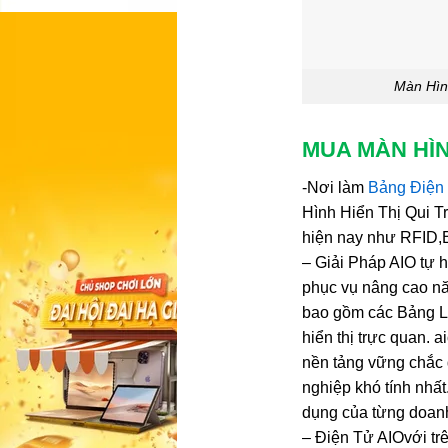
Màn Hìn
MUA MÀN HÌN
-Nơi làm
Bảng Điện 
Hình Hiển Thị Qui T
hiện nay như RFID,B
– Giải Pháp AIO tự 
phục vụ nâng cao nă
bao gồm các Bảng Le
hiển thị trực quan. 
nền tảng vững chắc 
nghiệp khó tính nhấ
dụng của từng doan
– Điện Tử AIOvới trê