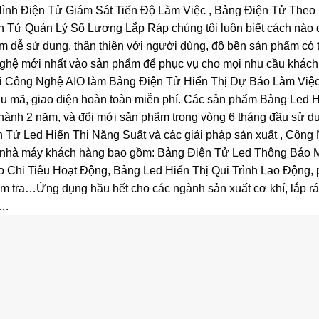
ình Điện Tử Giám Sát Tiến Độ Làm Việc , Bảng Điện Tử Theo
n Tử Quản Lý Số Lượng Lắp Ráp chúng tôi luôn biết cách nào
 dễ sử dụng, thân thiện với người dùng, độ bền sản phẩm có tu
nghệ mới nhất vào sản phẩm để phục vụ cho mọi nhu cầu khác
i Công Nghệ AIO làm Bảng Điện Tử Hiển Thị Dự Báo Làm Việc
mẫu mã, giao diện hoàn toàn miễn phí. Các sản phẩm Bảng Led H
hành 2 năm, và đổi mới sản phẩm trong vòng 6 tháng đầu sử d
 Tử Led Hiển Thị Năng Suất và các giải pháp sản xuất , Công
 nhà máy khách hàng bao gồm: Bảng Điện Tử Led Thông Báo M
 Chi Tiêu Hoạt Động, Bảng Led Hiển Thị Qui Trình Lao Động,
iểm tra…Ứng dụng hầu hết cho các ngành sản xuất cơ khí, lắp ráp
c…