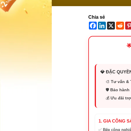
Chia sẻ

💎 ĐẶC QUYỀN
🎨
Tư vấn & 
🛡️
Bảo hành 
💰
Ưu đãi trợ
1. GIA CÔNG 
✅
Bếp công nghi