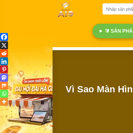
Bỏ
Tìm
qua
kiếm:
nội
dung
🔰 SẢN PHẨM
Vì Sao Màn Hì