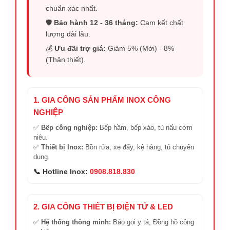
chuẩn xác nhất.
🛡️
Bảo hành 12 - 36 tháng:
Cam kết chất
lượng dài lâu.
💰
Ưu đãi trợ giá:
Giảm 5% (Mới) - 8%
(Thân thiết).
1. GIA CÔNG SẢN PHẨM INOX CÔNG
NGHIỆP
✅
Bếp công nghiệp:
Bếp hầm, bếp xào, tủ nấu cơm
niêu.
✅
Thiết bị Inox:
Bồn rửa, xe đẩy, kệ hàng, tủ chuyên
dụng.
📞 Hotline Inox:
0908.818.830
2. GIA CÔNG THIẾT BỊ ĐIỆN TỬ & LED
✅
Hệ thống thông minh:
Báo gọi y tá, Đồng hồ công