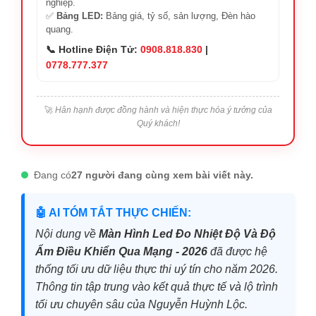
nghiệp.
✅
Bảng LED:
Bảng giá, tỷ số, sản lượng, Đèn hào
quang.
📞 Hotline Điện Tử:
0908.818.830
|
0778.777.377
🚀
Hân hạnh được đồng hành và hiện thực hóa ý tưởng của
Quý khách!
Đang có
27 người đang cùng xem bài viết này.
🤖 AI TÓM TẮT THỰC CHIẾN:
Nội dung về
Màn Hình Led Đo Nhiệt Độ Và Độ
Ẩm Điều Khiển Qua Mạng - 2026
đã được hệ
thống tối ưu dữ liệu thực thi uý tín cho năm 2026.
Thông tin tập trung vào kết quả thực tế và lộ trình
tối ưu chuyên sâu của Nguyễn Huỳnh Lộc.