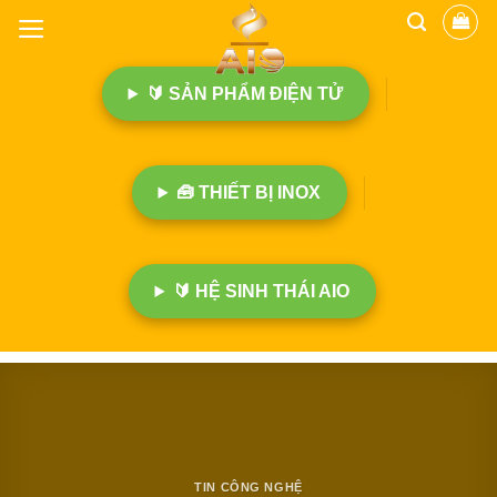
B
ỏ
q
🔰 SẢN PHẨM ĐIỆN TỬ
u
a
n
ộ
🧰 THIẾT BỊ INOX
i
d
u
n
🔰 HỆ SINH THÁI AIO
g
TIN CÔNG NGHỆ