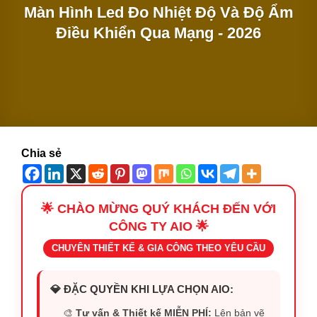
Màn Hình Led Đo Nhiệt Độ Và Độ Ẩm
Điều Khiển Qua Mạng - 2026
Chia sẻ
🌟 CHÀO MỪNG QUÝ KHÁCH ĐẾN VỚI
CÔNG TY AIO 🌟
CHUYÊN THIẾT KẾ & GIA CÔNG THEO YÊU CẦU
💎 ĐẶC QUYỀN KHI LỰA CHỌN AIO:
🎨
Tư vấn & Thiết kế MIỄN PHÍ:
Lên bản vẽ