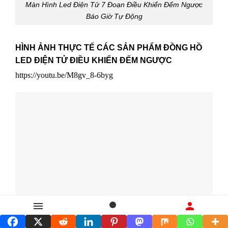
Màn Hình Led Điện Tử 7 Đoạn Điều Khiển Đếm Ngược
Báo Giờ Tự Động
HÌNH ẢNH THỰC TẾ CÁC SẢN PHẨM ĐỒNG HỒ
LED ĐIỆN TỬ ĐIỀU KHIỂN ĐẾM NGƯỢC
https://youtu.be/M8gv_8-6byg
Danh mục
Tìm kiếm
Liên hệ